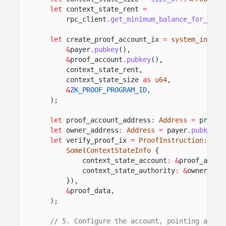
let
context_state_rent
=
rpc_client
.
get_minimum_balance_for_rent
let
create_proof_account_ix
=
system_instru
&
payer
.
pubkey
(),
&
proof_account
.
pubkey
(),
context_state_rent,
context_state_size
as
u64
,
&
ZK_PROOF_PROGRAM_ID
,
);
let
proof_account_address
:
Address
=
proof_
let
owner_address
:
Address
=
payer
.
pubkey
()
let
verify_proof_ix
=
ProofInstruction
::
Ver
Some
(
ContextStateInfo
{
context_state_account
: &
proof_accou
context_state_authority
: &
owner_add
}),
&
proof_data,
);
// 5. Configure the account, pointing at th