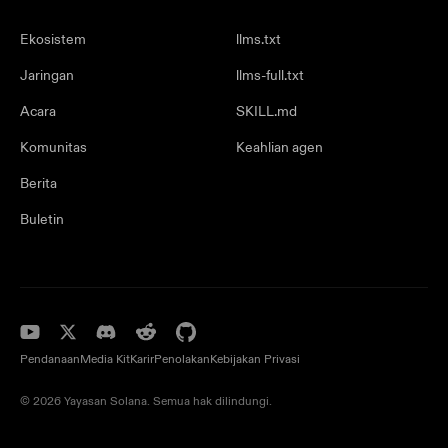
Ekosistem
llms.txt
Jaringan
llms-full.txt
Acara
SKILL.md
Komunitas
Keahlian agen
Berita
Buletin
Pendanaan
Media Kit
Karir
Penolakan
Kebijakan Privasi
© 2026 Yayasan Solana. Semua hak dilindungi.