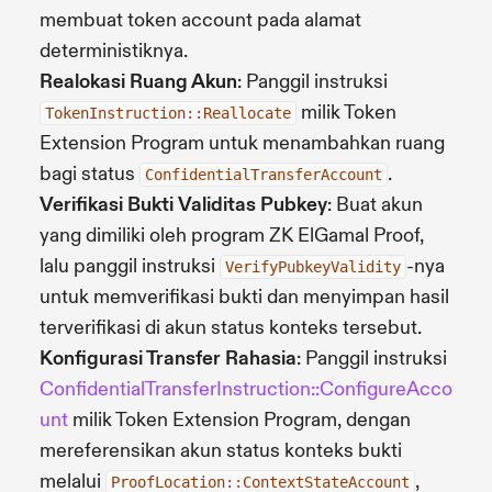
membuat token account pada alamat
deterministiknya.
Realokasi Ruang Akun
: Panggil instruksi
milik Token
TokenInstruction
::
Reallocate
Extension Program untuk menambahkan ruang
bagi status
.
ConfidentialTransferAccount
Verifikasi Bukti Validitas Pubkey
: Buat akun
yang dimiliki oleh program ZK ElGamal Proof,
lalu panggil instruksi
-nya
VerifyPubkeyValidity
untuk memverifikasi bukti dan menyimpan hasil
terverifikasi di akun status konteks tersebut.
Konfigurasi Transfer Rahasia
: Panggil instruksi
ConfidentialTransferInstruction::ConfigureAcco
unt
milik Token Extension Program, dengan
mereferensikan akun status konteks bukti
melalui
,
ProofLocation
::
ContextStateAccount