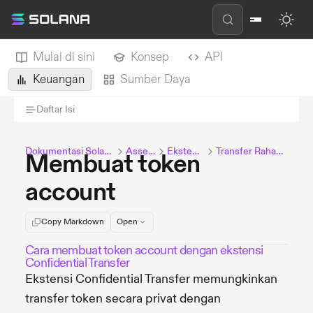
Mulai di sini
Konsep
API
Keuangan
Sumber Daya
Daftar Isi
Dokumentasi Solana
Assets
Ekstensi
Transfer Rahasia
Membuat token
account
Copy Markdown
Open
Cara membuat token account dengan ekstensi
Confidential Transfer
Ekstensi Confidential Transfer memungkinkan
transfer token secara privat dengan