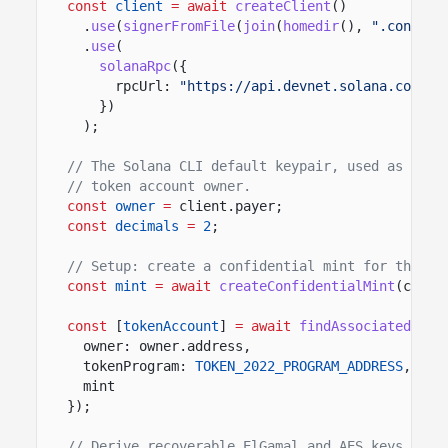
const
client
= await
createClient
()
.
use
(
signerFromFile
(
join
(
homedir
(),
".config/
.
use
(
solanaRpc
({
rpcUrl:
"https://api.devnet.solana.com"
})
);
// The Solana CLI default keypair, used as fee 
// token account owner.
const
owner
=
client.payer;
const
decimals
=
2
;
// Setup: create a confidential mint for the to
const
mint
= await
createConfidentialMint
(clien
const
[
tokenAccount
]
= await
findAssociatedToke
owner: owner.address,
tokenProgram:
TOKEN_2022_PROGRAM_ADDRESS
,
mint
});
// Derive recoverable ElGamal and AES keys boun