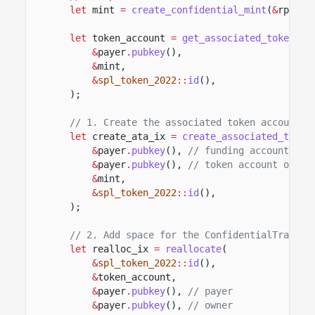
let
mint
=
create_confidential_mint
(
&
rpc_cl
let
token_account
=
get_associated_token_ad
&
payer
.
pubkey
(),
&
mint,
&
spl_token_2022
::
id
(),
);
// 1. Create the associated token account.
let
create_ata_ix
=
create_associated_token
&
payer
.
pubkey
(),
// funding account
&
payer
.
pubkey
(),
// token account owner
&
mint,
&
spl_token_2022
::
id
(),
);
// 2. Add space for the ConfidentialTransfe
let
realloc_ix
=
reallocate
(
&
spl_token_2022
::
id
(),
&
token_account,
&
payer
.
pubkey
(),
// payer
&
payer
.
pubkey
(),
// owner