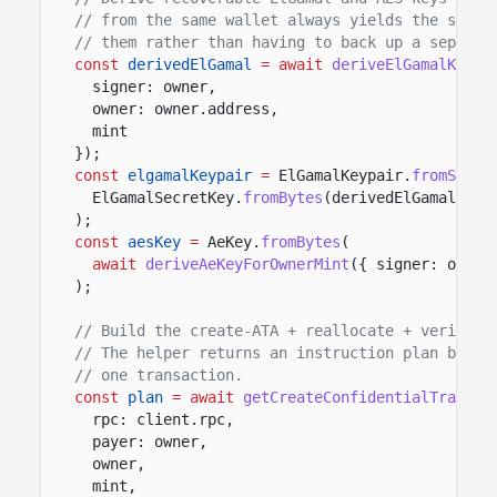
// from the same wallet always yields the same 
// them rather than having to back up a separat
const
derivedElGamal
= await
deriveElGamalKeypa
signer: owner,
owner: owner.address,
mint
});
const
elgamalKeypair
=
ElGamalKeypair.
fromSecre
ElGamalSecretKey.
fromBytes
(derivedElGamal.sec
);
const
aesKey
=
AeKey.
fromBytes
(
await
deriveAeKeyForOwnerMint
({ signer: owner
);
// Build the create-ATA + reallocate + verify-p
// The helper returns an instruction plan becau
// one transaction.
const
plan
= await
getCreateConfidentialTransfe
rpc: client.rpc,
payer: owner,
owner,
mint,