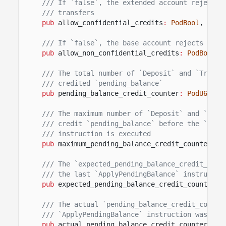
/// If `false`, the extended account rejects 
/// transfers
pub
allow_confidential_credits
:
PodBool
,
/// If `false`, the base account rejects any 
pub
allow_non_confidential_credits
:
PodBool
,
/// The total number of `Deposit` and `Transf
/// credited `pending_balance`
pub
pending_balance_credit_counter
:
PodU64
,
/// The maximum number of `Deposit` and `Tran
/// credit `pending_balance` before the `Appl
/// instruction is executed
pub
maximum_pending_balance_credit_counter
:
P
/// The `expected_pending_balance_credit_coun
/// the last `ApplyPendingBalance` instructio
pub
expected_pending_balance_credit_counter
:
/// The actual `pending_balance_credit_counte
/// `ApplyPendingBalance` instruction was exe
pub
actual_pending_balance_credit_counter
:
Po