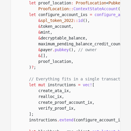
let
proof_location
:
ProofLocation
<
PubkeyVal
ProofLocation
::
ContextStateAccount
(
&
pro
let
configure_account_ixs
=
configure_accou
&
spl_token_2022
::
id
(),
&
token_account,
&
mint,
&
decryptable_balance,
maximum_pending_balance_credit_counter,
&
payer
.
pubkey
(),
// owner
&
[],
proof_location,
)
?
;
// Everything fits in a single transaction.
let mut
instructions
=
vec!
[
create_ata_ix,
realloc_ix,
create_proof_account_ix,
verify_proof_ix,
];
instructions
.
extend
(configure_account_ixs);