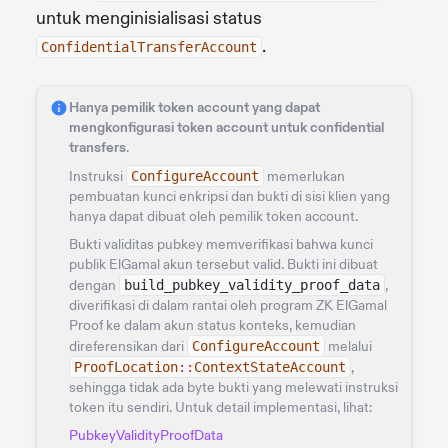
untuk menginisialisasi status
.
ConfidentialTransferAccount
Hanya pemilik token account yang dapat
mengkonfigurasi token account untuk confidential
transfers
.
Instruksi
ConfigureAccount
memerlukan
pembuatan kunci enkripsi dan bukti di sisi klien yang
hanya dapat dibuat oleh pemilik token account.
Bukti validitas pubkey memverifikasi bahwa kunci
publik ElGamal akun tersebut valid. Bukti ini dibuat
dengan
build_pubkey_validity_proof_data
,
diverifikasi di dalam rantai oleh program ZK ElGamal
Proof ke dalam akun status konteks, kemudian
direferensikan dari
ConfigureAccount
melalui
ProofLocation
::
ContextStateAccount
,
sehingga tidak ada byte bukti yang melewati instruksi
token itu sendiri. Untuk detail implementasi, lihat:
PubkeyValidityProofData