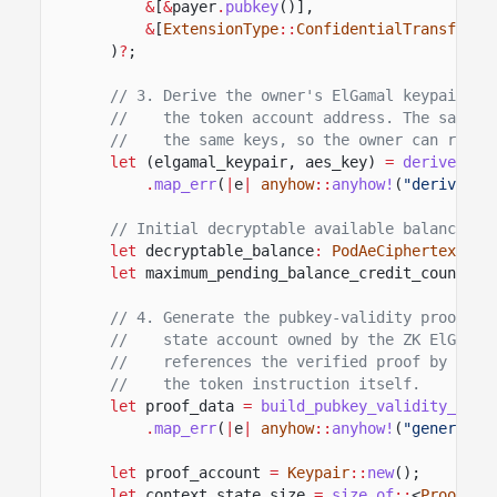
&
[
&
payer
.
pubkey
()],
&
[
ExtensionType
::
ConfidentialTransferAc
)
?
;
// 3. Derive the owner's ElGamal keypair an
//    the token account address. The same s
//    the same keys, so the owner can recov
let
(elgamal_keypair, aes_key)
=
derive_con
.
map_err
(
|
e
|
anyhow
::
anyhow!
(
"derive co
// Initial decryptable available balance of
let
decryptable_balance
:
PodAeCiphertext
=
let
maximum_pending_balance_credit_counter
:
// 4. Generate the pubkey-validity proof, t
//    state account owned by the ZK ElGamal
//    references the verified proof by acco
//    the token instruction itself.
let
proof_data
=
build_pubkey_validity_proo
.
map_err
(
|
e
|
anyhow
::
anyhow!
(
"generate 
let
proof_account
=
Keypair
::
new
();
let
context_state_size
=
size_of
::
<
ProofCon