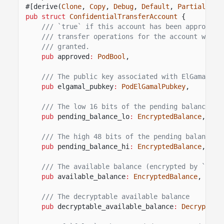
#[derive(
Clone
,
Copy
,
Debug
,
Default
,
PartialEq
,
pub struct
ConfidentialTransferAccount
{
/// `true` if this account has been approved 
/// transfer operations for the account will 
/// granted.
pub
approved
:
PodBool
,
/// The public key associated with ElGamal en
pub
elgamal_pubkey
:
PodElGamalPubkey
,
/// The low 16 bits of the pending balance (e
pub
pending_balance_lo
:
EncryptedBalance
,
/// The high 48 bits of the pending balance (
pub
pending_balance_hi
:
EncryptedBalance
,
/// The available balance (encrypted by `encr
pub
available_balance
:
EncryptedBalance
,
/// The decryptable available balance
pub
decryptable_available_balance
:
Decryptabl