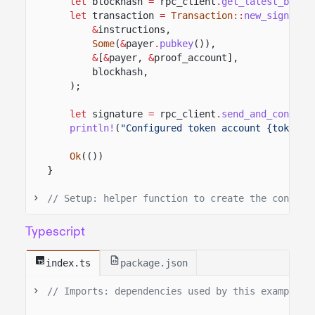
let
blockhash
=
rpc_client
.
get_latest_block
let
transaction
=
Transaction
::
new_signed_w
&
instructions,
Some
(
&
payer
.
pubkey
()),
&
[
&
payer,
&
proof_account],
blockhash,
);
let
signature
=
rpc_client
.
send_and_confirm
println!
(
"Configured token account {token_a
Ok
(())
}
// Setup: helper function to create the confide
Typescript
index.ts
package.json
// Imports: dependencies used by this example.