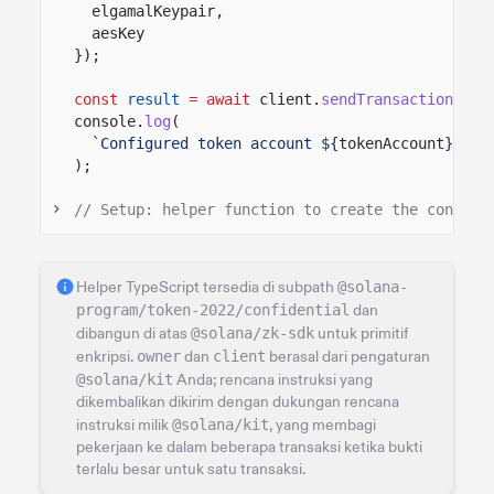
elgamalKeypair,
aesKey
});
const
result
= await
client.
sendTransaction
(pla
console.
log
(
`Configured token account ${
tokenAccount
} for
);
// Setup: helper function to create the confide
Helper TypeScript tersedia di subpath
@solana-
program/token-2022/confidential
dan
dibangun di atas
@solana/zk-sdk
untuk primitif
enkripsi.
owner
dan
client
berasal dari pengaturan
@solana/kit
Anda; rencana instruksi yang
dikembalikan dikirim dengan dukungan rencana
instruksi milik
@solana/kit
, yang membagi
pekerjaan ke dalam beberapa transaksi ketika bukti
terlalu besar untuk satu transaksi.