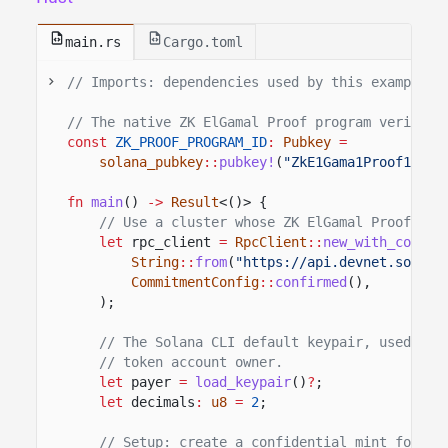
main.rs
Cargo.toml
// Imports: dependencies used by this example.
// The native ZK ElGamal Proof program verifies
const
ZK_PROOF_PROGRAM_ID
:
Pubkey
=
solana_pubkey
::
pubkey!
(
"ZkE1Gama1Proof11111
fn
main
()
->
Result
<()> {
// Use a cluster whose ZK ElGamal Proof pro
let
rpc_client
=
RpcClient
::
new_with_commit
String
::
from
(
"https://api.devnet.solana
CommitmentConfig
::
confirmed
(),
);
// The Solana CLI default keypair, used as 
// token account owner.
let
payer
=
load_keypair
()
?
;
let
decimals
:
u8
=
2
;
// Setup: create a confidential mint for th