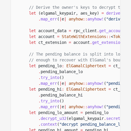
// Derive the owner's keys to decrypt the c
let
(elgamal_keypair, aes_key)
=
derive_con
.
map_err
(
|
e
|
anyhow
::
anyhow!
(
"derive co
let
account_data
=
rpc_client
.
get_account
(
&
let
account
=
StateWithExtensions
::
<
TokenAc
let
ct_extension
=
account
.
get_extension
::
<
// The pending balance is split into low (1
// enough to recover with ElGamal's bounded
let
pending_lo
:
ElGamalCiphertext
=
ct_exte
.
pending_balance_lo
.
try_into
()
.
map_err
(
|
e
|
anyhow
::
anyhow!
(
"pending_b
let
pending_hi
:
ElGamalCiphertext
=
ct_exte
.
pending_balance_hi
.
try_into
()
.
map_err
(
|
e
|
anyhow
::
anyhow!
(
"pending_b
let
pending_lo_amount
=
pending_lo
.
decrypt_u32
(elgamal_keypair
.
secret
())
.
context
(
"decrypt pending_balance_lo"
)
?
let
pending_hi_amount
=
pending_hi