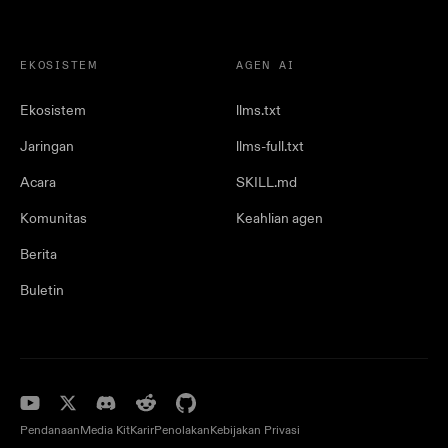
EKOSISTEM
AGEN AI
Ekosistem
llms.txt
Jaringan
llms-full.txt
Acara
SKILL.md
Komunitas
Keahlian agen
Berita
Buletin
Pendanaan
Media Kit
Karir
Penolakan
Kebijakan Privasi