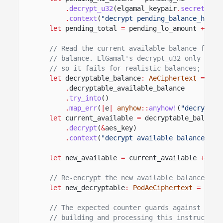
.
decrypt_u32
(elgamal_keypair
.
secret
())
.
context
(
"decrypt pending_balance_hi"
)
?
let
pending_total
=
pending_lo_amount
+
(pe
// Read the current available balance from 
// balance. ElGamal's decrypt_u32 only reco
// so it fails for realistic balances; the 
let
decryptable_balance
:
AeCiphertext
=
ct_
.
decryptable_available_balance
.
try_into
()
.
map_err
(
|
e
|
anyhow
::
anyhow!
(
"decryptab
let
current_available
=
decryptable_balance
.
decrypt
(
&
aes_key)
.
context
(
"decrypt available balance"
)
?
;
let
new_available
=
current_available
+
pen
// Re-encrypt the new available balance wit
let
new_decryptable
:
PodAeCiphertext
=
aes_
// The expected counter guards against pend
// building and processing this instruction