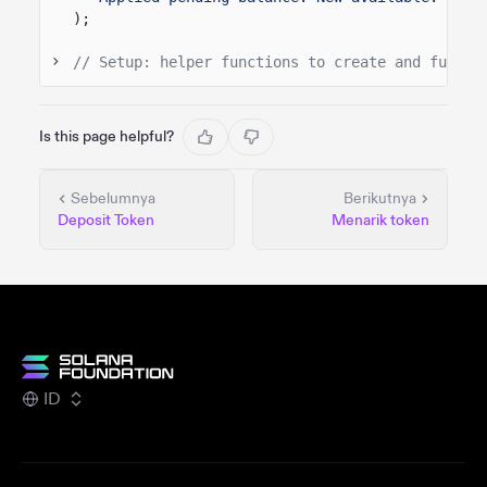
);
// Setup: helper functions to create and fund t
Is this page helpful?
Sebelumnya
Berikutnya
Deposit Token
Menarik token
ID