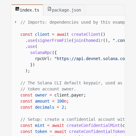
index.ts
package.json
// Imports: dependencies used by this example.
const
client
= await
createClient
()
.
use
(
signerFromFile
(
join
(
homedir
(),
".config/
.
use
(
solanaRpc
({
rpcUrl:
"https://api.devnet.solana.com"
})
);
// The Solana CLI default keypair, used as fee 
// token account owner.
const
owner
=
client.payer;
const
amount
=
100
n
;
const
decimals
=
2
;
// Setup: create a confidential account with a 
const
mint
= await
createConfidentialMint
(clien
const
token
= await
createConfidentialTokenAcco