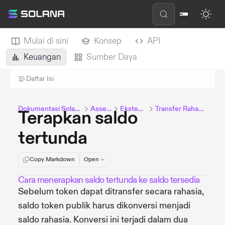
Mulai di sini
Konsep
API
Keuangan
Sumber Daya
Daftar Isi
Dokumentasi Solana
Assets
Ekstensi
Transfer Rahasia
Terapkan saldo
tertunda
Copy Markdown
Open
Cara menerapkan saldo tertunda ke saldo tersedia
Sebelum token dapat ditransfer secara rahasia,
saldo token publik harus dikonversi menjadi
saldo rahasia. Konversi ini terjadi dalam dua