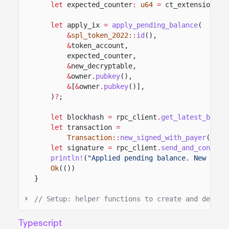
let
expected_counter
:
u64
=
ct_extension
.
pe
let
apply_ix
=
apply_pending_balance
(
&
spl_token_2022
::
id
(),
&
token_account,
expected_counter,
&
new_decryptable,
&
owner
.
pubkey
(),
&
[
&
owner
.
pubkey
()],
)
?
;
let
blockhash
=
rpc_client
.
get_latest_block
let
transaction
=
Transaction
::
new_signed_with_payer
(
&
[ap
let
signature
=
rpc_client
.
send_and_confirm
println!
(
"Applied pending balance. New avai
Ok
(())
}
// Setup: helper functions to create and deposi
Typescript