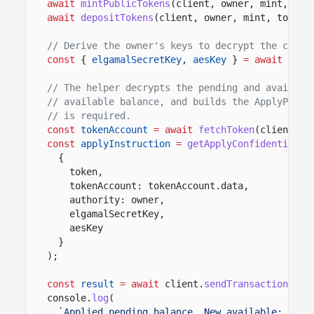
await
mintPublicTokens
(client, owner, mint, tok
await
depositTokens
(client, owner, mint, token,
// Derive the owner's keys to decrypt the curre
const
{
elgamalSecretKey
,
aesKey
}
= await
deri
// The helper decrypts the pending and availabl
// available balance, and builds the ApplyPendi
// is required.
const
tokenAccount
= await
fetchToken
(client.rp
const
applyInstruction
=
getApplyConfidentialPe
{
token,
tokenAccount: tokenAccount.data,
authority: owner,
elgamalSecretKey,
aesKey
}
);
const
result
= await
client.
sendTransaction
([ap
console.
log
(
`Applied pending balance. New available: ${
am