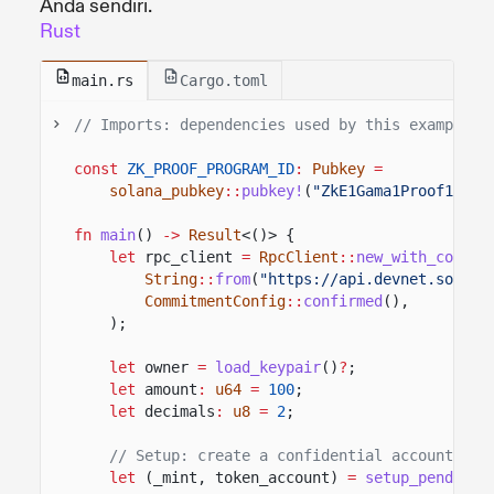
Anda sendiri.
Rust
main.rs
Cargo.toml
// Imports: dependencies used by this example.
const
ZK_PROOF_PROGRAM_ID
:
Pubkey
=
solana_pubkey
::
pubkey!
(
"ZkE1Gama1Proof11111
fn
main
()
->
Result
<()> {
let
rpc_client
=
RpcClient
::
new_with_commit
String
::
from
(
"https://api.devnet.solana
CommitmentConfig
::
confirmed
(),
);
let
owner
=
load_keypair
()
?
;
let
amount
:
u64
=
100
;
let
decimals
:
u8
=
2
;
// Setup: create a confidential account wit
let
(_mint, token_account)
=
setup_pending_