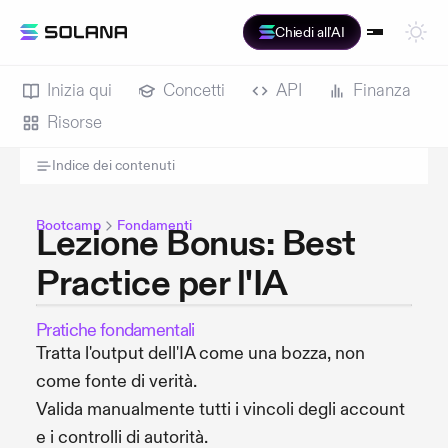
Chiedi all'AI
Inizia qui
Concetti
API
Finanza
Risorse
Indice dei contenuti
Bootcamp
Fondamenti
Lezione Bonus: Best
Practice per l'IA
Pratiche fondamentali
Tratta l'output dell'IA come una bozza, non
come fonte di verità.
Valida manualmente tutti i vincoli degli account
e i controlli di autorità.