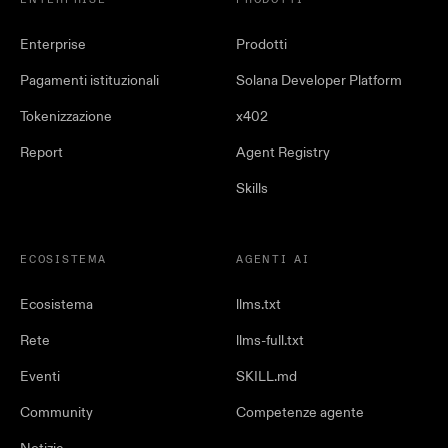
ENTERPRISE
PRODOTTI
Enterprise
Prodotti
Pagamenti istituzionali
Solana Developer Platform
Tokenizzazione
x402
Report
Agent Registry
Skills
ECOSISTEMA
AGENTI AI
Ecosistema
llms.txt
Rete
llms-full.txt
Eventi
SKILL.md
Community
Competenze agente