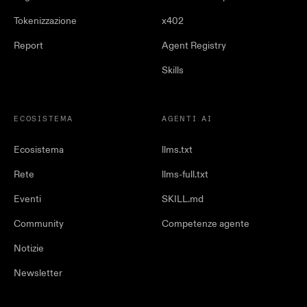
Tokenizzazione
x402
Report
Agent Registry
Skills
ECOSISTEMA
AGENTI AI
Ecosistema
llms.txt
Rete
llms-full.txt
Eventi
SKILL.md
Community
Competenze agente
Notizie
Newsletter