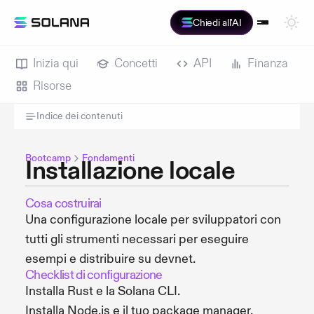
Chiedi all'AI
Inizia qui
Concetti
API
Finanza
Risorse
Indice dei contenuti
Bootcamp
Fondamenti
Installazione locale
Cosa costruirai
Una configurazione locale per sviluppatori con
tutti gli strumenti necessari per eseguire
esempi e distribuire su devnet.
Checklist di configurazione
Installa Rust e la Solana CLI.
Installa Node.js e il tuo package manager.