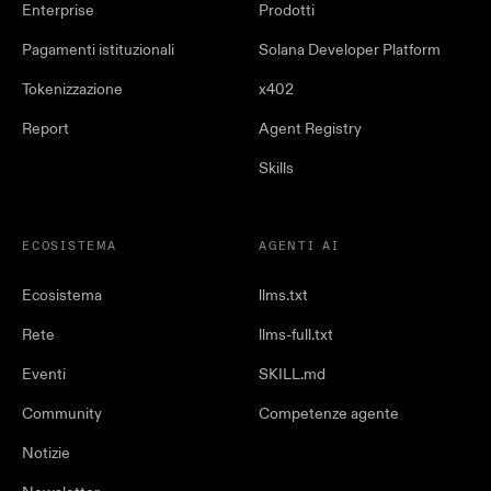
Enterprise
Prodotti
Pagamenti istituzionali
Solana Developer Platform
Tokenizzazione
x402
Report
Agent Registry
Skills
ECOSISTEMA
AGENTI AI
Ecosistema
llms.txt
Rete
llms-full.txt
Eventi
SKILL.md
Community
Competenze agente
Notizie