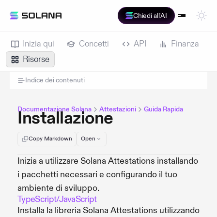
Chiedi all'AI
Inizia qui
Concetti
API
Finanza
Risorse
Indice dei contenuti
Documentazione Solana
Attestazioni
Guida Rapida
Installazione
Copy Markdown
Open
Inizia a utilizzare Solana Attestations installando
i pacchetti necessari e configurando il tuo
ambiente di sviluppo.
TypeScript/JavaScript
Installa la libreria Solana Attestations utilizzando