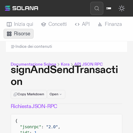
Inizia qui
Concetti
API
Finanza
Risorse
Indice dei contenuti
Documentazione Solana
Kora
API JSON RPC
signAndSendTransacti
on
Copy Markdown
Open
Richiesta JSON-RPC
{
"jsonrpc"
:
"2.0"
,
"id"
:
1
,