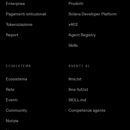
Enterprise
Prodotti
Pagamenti istituzionali
Solana Developer Platform
Tokenizzazione
x402
Report
Agent Registry
Skills
ECOSISTEMA
AGENTI AI
Ecosistema
llms.txt
Rete
llms-full.txt
Eventi
SKILL.md
Community
Competenze agente
Notizie