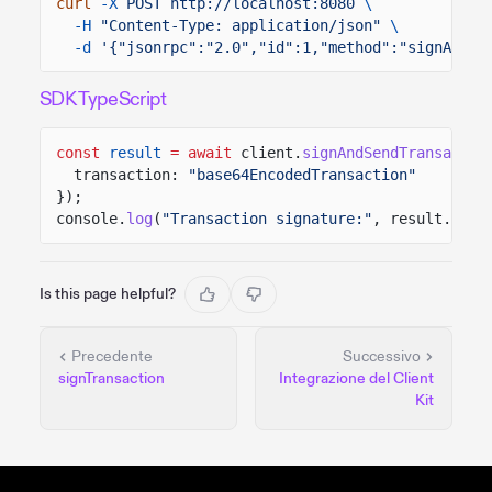
curl
-X
POST http://localhost:8080
\
-H
"Content-Type: application/json"
\
-d
'{"jsonrpc":"2.0","id":1,"method":"signAndSe
SDK TypeScript
const
result
= await
client.
signAndSendTransactio
transaction:
"base64EncodedTransaction"
});
console.
log
(
"Transaction signature:"
, result.sign
Is this page helpful?
Precedente
Successivo
signTransaction
Integrazione del Client
Kit