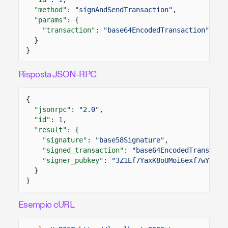
"method"
:
"signAndSendTransaction"
,
"params"
: {
"transaction"
:
"base64EncodedTransaction"
}
}
Risposta JSON-RPC
{
"jsonrpc"
:
"2.0"
,
"id"
:
1
,
"result"
: {
"signature"
:
"base58Signature"
,
"signed_transaction"
:
"base64EncodedTransacti
"signer_pubkey"
:
"3Z1Ef7YaxK8oUMoi6exf7wYZjZK
}
}
Esempio cURL