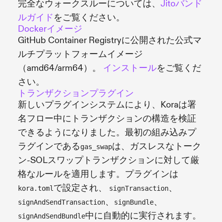
完全なウォークスルーについては、
Jitoバンド
ルガイド
をご覧ください。
Dockerイメージ
GitHub Container Registryに公開された公式マ
ルチプラットフォームイメージ
（amd64/arm64）。
インストール
をご覧くだ
さい。
トランザクションプラグイン
新しいプラグインシステムにより、Koraは署
名フロー中にトランザクションの構造を検証
できるようになりました。最初の組み込みプ
ラグインである
は、ガスレスなトーク
gas_swap
ン-SOLスワップトランザクションに対して厳
格なルールを適用します。プラグインは
で設定され、
、
kora.toml
signTransaction
、
、
signAndSendTransaction
signBundle
中に自動的に実行されます。
signAndSendBundle