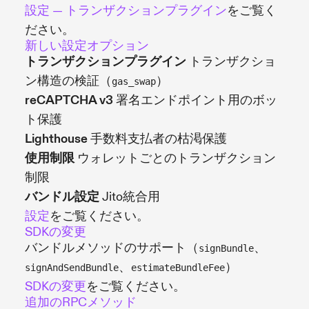
設定 — トランザクションプラグイン
をご覧く
ださい。
新しい設定オプション
トランザクションプラグイン
トランザクショ
ン構造の検証（
）
gas_swap
reCAPTCHA v3
署名エンドポイント用のボッ
ト保護
Lighthouse
手数料支払者の枯渇保護
使用制限
ウォレットごとのトランザクション
制限
バンドル設定
Jito統合用
設定
をご覧ください。
SDKの変更
バンドルメソッドのサポート（
、
signBundle
、
）
signAndSendBundle
estimateBundleFee
SDKの変更
をご覧ください。
追加のRPCメソッド