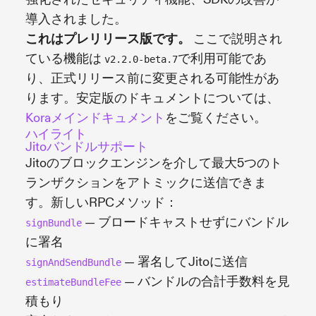
導入されました。
これはプレリリース版です。
ここで説明され
ている機能は
で利用可能であ
v2.2.0-beta.7
り、正式リリース前に変更される可能性があ
ります。安定版のドキュメントについては、
Koraメインドキュメント
をご覧ください。
ハイライト
Jitoバンドルサポート
Jitoのブロックエンジンを介して最大5つのト
ランザクションをアトミックに送信できま
す。新しいRPCメソッド：
— ブロードキャストせずにバンドル
signBundle
に署名
— 署名してJitoに送信
signAndSendBundle
— バンドルの合計手数料を見
estimateBundleFee
積もり