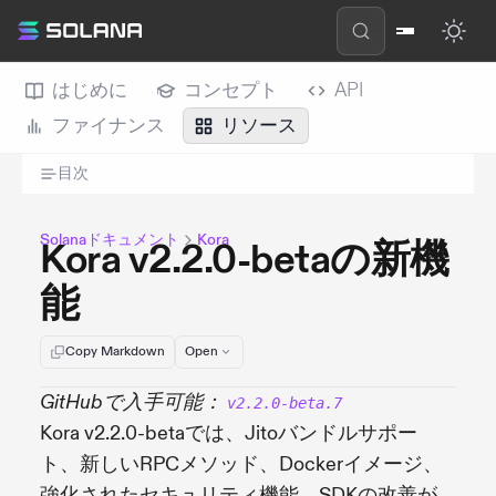
はじめに
コンセプト
API
ファイナンス
リソース
目次
Solanaドキュメント
Kora
Kora v2.2.0-betaの新機
能
Copy Markdown
Open
GitHubで入手可能：
v2.2.0-beta.7
Kora v2.2.0-betaでは、Jitoバンドルサポー
ト、新しいRPCメソッド、Dockerイメージ、
強化されたセキュリティ機能、SDKの改善が