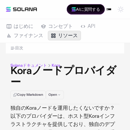
AIに質問する
はじめに
コンセプト
API
ファイナンス
リソース
目次
Solanaドキュメント
Kora
Koraノードプロバイダ
ー
Copy Markdown
Open
独自のKoraノードを運用したくないですか？
以下のプロバイダーは、ホスト型Koraインフ
ラストラクチャを提供しており、独自のデプ