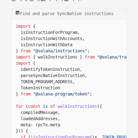
Find and parse SyncNative instructions
import
{
isInstructionForProgram,
isInstructionWithAccounts,
isInstructionWithData
}
from
"@solana/instructions"
;
import
{ walkInstructions }
from
"@solana/transac
import
{
identifyTokenInstruction,
parseSyncNativeInstruction,
TOKEN_PROGRAM_ADDRESS,
TokenInstruction
}
from
"@solana-program/token"
;
for
(
const
ix
of
walkInstructions
({
compiledMessage,
loadedAddresses,
meta: rpcTx.meta
})) {
if
(
!
isInstructionForProgram
(ix,
TOKEN_PROGRAM_