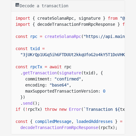
Decode a transaction
import
{ createSolanaRpc, signature }
from
"@sola
import
{ decodeTransactionFromRpcResponse }
from
const
rpc
=
createSolanaRpc
(
"https://api.mainnet-
const
txid
=
"3jUKrQp1UGq5ih6FTDUUt2kkqUfoG2o4kY5T1DoVHK2tXX
const
rpcTx
= await
rpc
.
getTransaction
(
signature
(txid), {
commitment:
"confirmed"
,
encoding:
"base64"
,
maxSupportedTransactionVersion:
0
})
.
send
();
if
(
!
rpcTx)
throw new
Error
(
`Transaction ${
txid
} 
const
{
compiledMessage
,
loadedAddresses
}
=
decodeTransactionFromRpcResponse
(rpcTx);