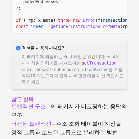
loadedAddresses
);
if
(
!
rpcTx.meta)
throw new
Error
(
"Transaction met
const
inner
=
getInnerInstructionsFromMeta
(rpcTx.
Rust를 사용하시나요?
이 패키지에 해당하는 Rust 버전은 없습니다. Rust에
서 파싱된 명령어를 가져오려면
getTransaction
에
서
UiTransactionEncoding::JsonParsed
를 요청
하여 RPC 노드가 계정과 내부 명령어를 대신 확인하도
록 하세요.
참고 항목
트랜잭션 구조
- 이 패키지가 디코딩하는 응답의
구조
버전된 트랜잭션
- 주소 조회 테이블이 계정을
정적 그룹과 로드된 그룹으로 분리하는 방법