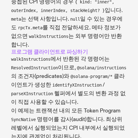
중첩된 CPI 명령어의 경우
{ kind: "inner",
입니다.
outerIndex, innerIndex, stackHeight? }
는 선택 사항입니다.
일 수 있는 경우에
meta
null
도
를 직접 전달하세요. 메타 정보가
rpcTx.meta
없으면
는 외부 명령어만 반환
walkInstructions
합니다.
프로그램 클라이언트로 파싱하기
에서 반환된 각 명령어는
walkInstructions
이므로,
ResolvedInstruction
@solana/instructions
의 조건자(predicates)와
클라
@solana-program/*
이언트가 생성한
/
identifyXInstruction
헬퍼에서 별도의 변환 과정 없
parseXInstruction
이 직접 사용할 수 있습니다.
이 예제는 트랜잭션 내의 모든 Token Program
명령어를 감사(audit)합니다. 최상위
SyncNative
레벨에서 실행되었는지 CPI 내부에서 실행되었
는지에 관계없이 처리됩니다.