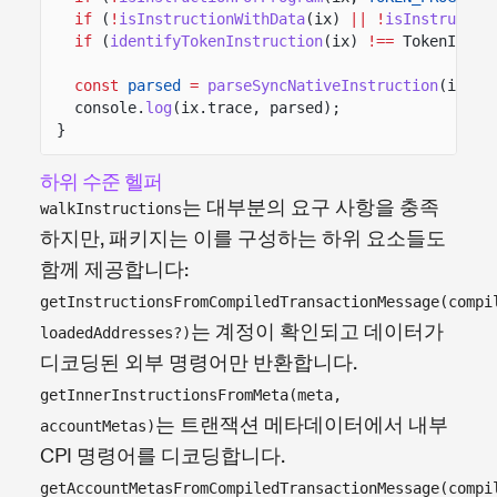
if
(
!
isInstructionWithData
(ix)
|| !
isInstructio
if
(
identifyTokenInstruction
(ix)
!==
TokenInstr
const
parsed
=
parseSyncNativeInstruction
(ix);
console.
log
(ix.trace, parsed);
}
하위 수준 헬퍼
는 대부분의 요구 사항을 충족
walkInstructions
하지만, 패키지는 이를 구성하는 하위 요소들도
함께 제공합니다:
getInstructionsFromCompiledTransactionMessage(compi
는 계정이 확인되고 데이터가
loadedAddresses?)
디코딩된 외부 명령어만 반환합니다.
getInnerInstructionsFromMeta(meta,
는 트랜잭션 메타데이터에서 내부
accountMetas)
CPI 명령어를 디코딩합니다.
getAccountMetasFromCompiledTransactionMessage(compi