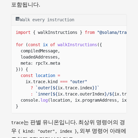
포함됩니다.
Walk every instruction
import
{ walkInstructions }
from
"@solana/transac
for
(
const
ix
of
walkInstructions
({
compiledMessage,
loadedAddresses,
meta: rpcTx.meta
})) {
const
location
=
ix.trace.kind
===
"outer"
?
`outer[${
ix
.
trace
.
index
}]`
:
`inner[${
ix
.
trace
.
outerIndex
}/${
ix
.
trace
.
console.
log
(location, ix.programAddress, ix.acc
}
는 판별 유니온입니다. 최상위 명령어의 경
trace
우
, 외부 명령어 아래에
{ kind: "outer", index }