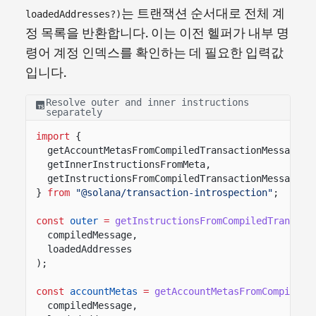
는 트랜잭션 순서대로 전체 계
loadedAddresses?)
정 목록을 반환합니다. 이는 이전 헬퍼가 내부 명
령어 계정 인덱스를 확인하는 데 필요한 입력값
입니다.
Resolve outer and inner instructions
separately
import
{
getAccountMetasFromCompiledTransactionMessage,
getInnerInstructionsFromMeta,
getInstructionsFromCompiledTransactionMessage
}
from
"@solana/transaction-introspection"
;
const
outer
=
getInstructionsFromCompiledTransact
compiledMessage,
loadedAddresses
);
const
accountMetas
=
getAccountMetasFromCompiledT
compiledMessage,