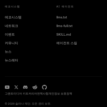
에코시스템
AI 에이전트
에코시스템
llms.txt
네트워크
llms-full.txt
이벤트
SKILL.md
커뮤니티
에이전트 스킬
뉴스
뉴스레터
그랜트
미디어 키트
커리어
면책사항
개인정보 보호정책
© 2026 솔라나 재단. 모든 권리 보유.