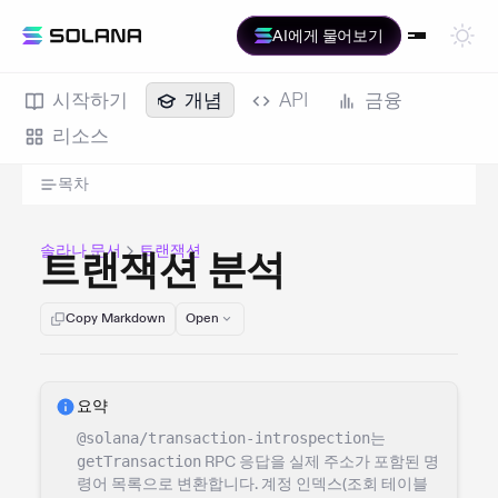
AI에게 물어보기
시작하기
개념
API
금융
리소스
목차
솔라나 문서
트랜잭션
트랜잭션 분석
Copy Markdown
Open
요약
@solana/transaction-introspection
는
getTransaction
RPC 응답을 실제 주소가 포함된 명
령어 목록으로 변환합니다. 계정 인덱스(조회 테이블