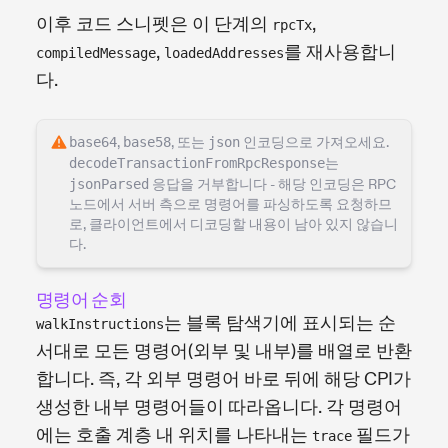
이후 코드 스니펫은 이 단계의
,
rpcTx
,
를 재사용합니
compiledMessage
loadedAddresses
다.
base64
,
base58
, 또는
json
인코딩으로 가져오세요.
decodeTransactionFromRpcResponse
는
jsonParsed
응답을 거부합니다 - 해당 인코딩은 RPC
노드에서 서버 측으로 명령어를 파싱하도록 요청하므
로, 클라이언트에서 디코딩할 내용이 남아 있지 않습니
다.
명령어 순회
는 블록 탐색기에 표시되는 순
walkInstructions
서대로 모든 명령어(외부 및 내부)를 배열로 반환
합니다. 즉, 각 외부 명령어 바로 뒤에 해당 CPI가
생성한 내부 명령어들이 따라옵니다. 각 명령어
에는 호출 계층 내 위치를 나타내는
필드가
trace