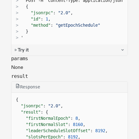
>
  POST -H "Content-Type: application/json" -d '
>
{
>
"jsonrpc"
:
"2.0"
,
>
"id"
:
1
,
>
"method"
:
"getEpochSchedule"
>
}
>
'
Try it
params
None
result
Response
{
"jsonrpc"
:
"2.0"
,
"result"
: {
"firstNormalEpoch"
:
8
,
"firstNormalSlot"
:
8160
,
"leaderScheduleSlotOffset"
:
8192
,
"slotsPerEpoch"
:
8192
,