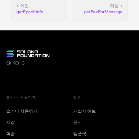
이전
다음
getEpochInfo
getFeeForMessage
KO
솔라나 사용하기
빌드
솔라나 사용하기
개발자 허브
지갑
문서
학습
템플릿