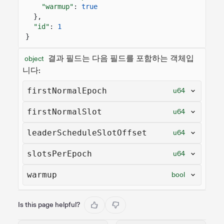
"warmup"
:
true
},
"id"
:
1
}
결과 필드는 다음 필드를 포함하는 객체입
object
니다:
firstNormalEpoch
u64
firstNormalSlot
u64
leaderScheduleSlotOffset
u64
slotsPerEpoch
u64
warmup
bool
Is this page helpful?