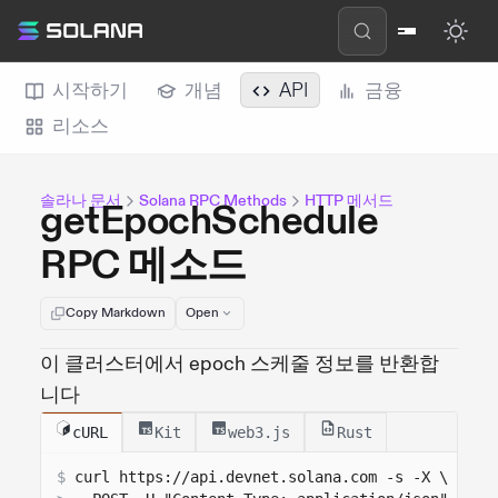
시작하기
개념
API
금융
리소스
솔라나 문서
Solana RPC Methods
HTTP 메서드
getEpochSchedule
RPC 메소드
Copy Markdown
Open
이 클러스터에서 epoch 스케줄 정보를 반환합
니다
cURL
Kit
web3.js
Rust
$
curl 
https://api.devnet.solana.com
 -s -X \