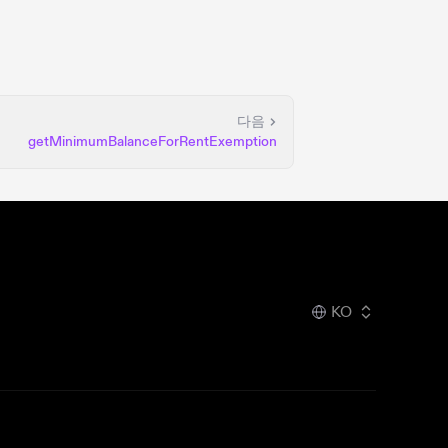
다음
getMinimumBalanceForRentExemption
KO