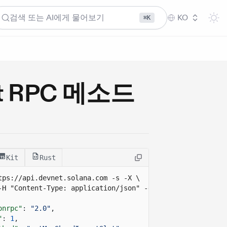
검색 또는 AI에게 물어보기
KO
⌘K
lot RPC 메소드
Kit
Rust
tps://api.devnet.solana.com
 -s -X \
-H "Content-Type: application/json" -d ' 
onrpc"
:
"2.0"
,
"
:
1
,