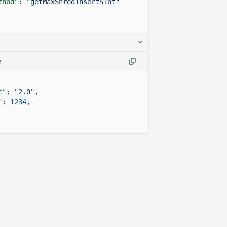
thod"
:
"getMaxShredInsertSlot"
e
c"
:
"2.0"
,
"
:
1234
,