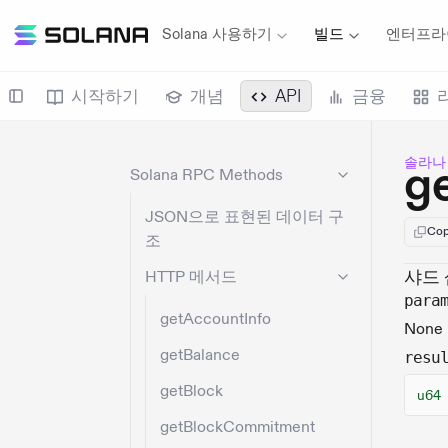
Solana 사용하기
빌드
엔터프라
시작하기
개념
API
금융
솔라나
g
Solana RPC Methods
JSON으로 표현된 데이터 구
Cop
조
샤드 
HTTP 메서드
para
getAccountInfo
None
getBalance
resu
getBlock
u64
getBlockCommitment