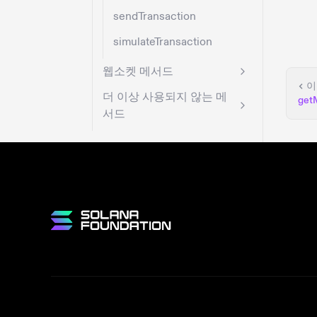
sendTransaction
simulateTransaction
웹소켓 메서드
이
더 이상 사용되지 않는 메
get
서드