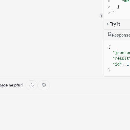
>
"me
>
}
>
'
Try it
Respons
{
"jsonrp
"result
"id"
:
1
}
 page helpful?