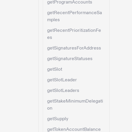
getProgramAccounts
getRecentPerformanceSa
mples
getRecentPrioritizationFe
es
getSignaturesForAddress
getSignatureStatuses
getSlot
getSlotLeader
getSlotLeaders
getStakeMinimumDelegati
on
getSupply
getTokenAccountBalance