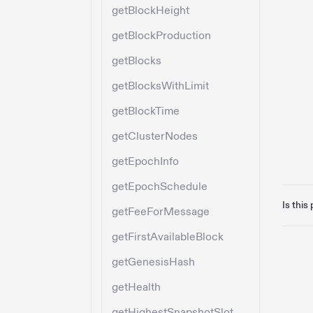
getBlockHeight
getBlockProduction
getBlocks
getBlocksWithLimit
getBlockTime
getClusterNodes
getEpochInfo
getEpochSchedule
Is this
getFeeForMessage
getFirstAvailableBlock
getGenesisHash
getHealth
getHighestSnapshotSlot