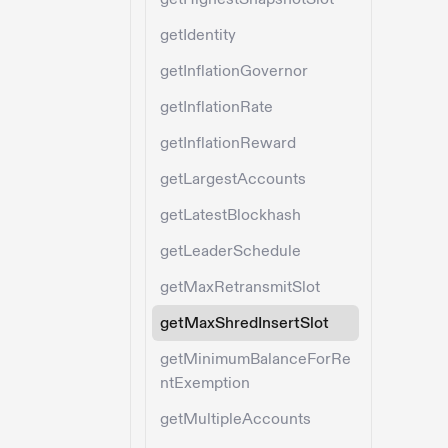
getIdentity
getInflationGovernor
getInflationRate
getInflationReward
getLargestAccounts
getLatestBlockhash
getLeaderSchedule
getMaxRetransmitSlot
getMaxShredInsertSlot
getMinimumBalanceForRe
ntExemption
getMultipleAccounts