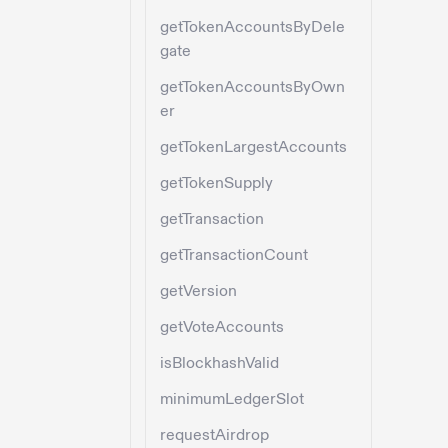
getTokenAccountsByDele
gate
getTokenAccountsByOwn
er
getTokenLargestAccounts
getTokenSupply
getTransaction
getTransactionCount
getVersion
getVoteAccounts
isBlockhashValid
minimumLedgerSlot
requestAirdrop