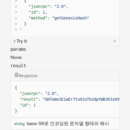
>
{
>
"jsonrpc"
:
"2.0"
,
>
"id"
:
1
,
>
"method"
:
"getGenesisHash"
>
}
>
'
Try it
params
None
result
Response
{
"jsonrpc"
:
"2.0"
,
"result"
:
"GH7ome3EiwEr7tu9JuTh2dpYWBJK3z69Xm1Z
"id"
:
1
}
base-58로 인코딩된 문자열 형태의 해시
string