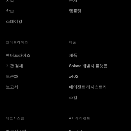
지갑
문서
학습
템플릿
스테이킹
엔터프라이즈
제품
엔터프라이즈
제품
기관 결제
Solana 개발자 플랫폼
토큰화
x402
보고서
에이전트 레지스트리
스킬
에코시스템
AI 에이전트