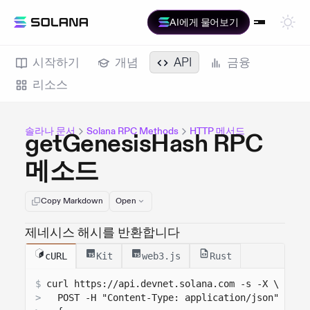
AI에게 물어보기
시작하기
개념
API
금융
리소스
솔라나 문서
Solana RPC Methods
HTTP 메서드
getGenesisHash RPC
메소드
Copy Markdown
Open
제네시스 해시를 반환합니다
cURL
Kit
web3.js
Rust
$
curl 
https://api.devnet.solana.com
 -s -X \
>
  POST -H "Content-Type: application/json" -d '