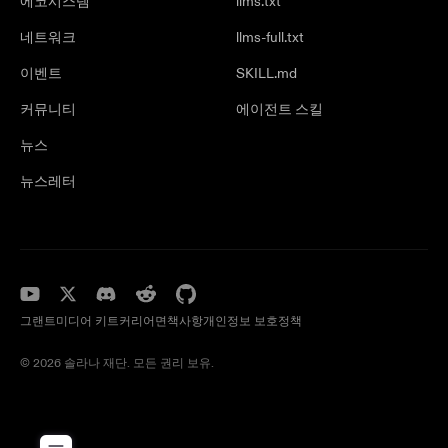
에코시스템
llms.txt
네트워크
llms-full.txt
이벤트
SKILL.md
커뮤니티
에이전트 스킬
뉴스
뉴스레터
그랜트
미디어 키트
커리어
면책사항
개인정보 보호정책
© 2026 솔라나 재단. 모든 권리 보유.