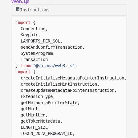
Web3.js
Instructions
import
{
Connection,
Keypair,
LAMPORTS_PER_SOL,
sendAndConfirmTransaction,
SystemProgram,
Transaction
}
from
"@solana/web3.js"
;
import
{
createInitializeMetadataPointerInstruction,
createInitializeMintInstruction,
createUpdateMetadataPointerInstruction,
ExtensionType,
getMetadataPointerState,
getMint,
getMintLen,
getTokenMetadata,
LENGTH_SIZE,
TOKEN_2022_PROGRAM_ID,