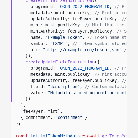
createInitializeInstruction
({
programId:
TOKEN_2022_PROGRAM_ID
,
// Progra
metadata: mint.publicKey,
// Mint account t
updateAuthority: feePayer.publicKey,
// Aut
mint: mint.publicKey,
// Mint that the meta
mintAuthority: feePayer.publicKey,
// Signe
name:
"Example Token"
,
// Token name stored
symbol:
"EXMPL"
,
// Token symbol stored in 
uri:
"https://example.com/token.json"
// UR
}),
createUpdateFieldInstruction
({
programId:
TOKEN_2022_PROGRAM_ID
,
// Progra
metadata: mint.publicKey,
// Mint account t
updateAuthority: feePayer.publicKey,
// Aut
field:
"description"
,
// Custom metadata fi
value:
"Metadata stored on mint account"
//
})
),
[feePayer, mint],
{ commitment:
"confirmed"
}
);
const
initialTokenMetadata
= await
getTokenMetada