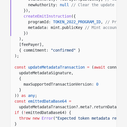
newAuthority:
null
// Clear the update auth
}),
createEmitInstruction
({
programId:
TOKEN_2022_PROGRAM_ID
,
// Progra
metadata: mint.publicKey
// Mint account th
})
),
[feePayer],
{ commitment:
"confirmed"
}
);
const
updateMetadataTransaction
=
(
await
connecti
updateMetadataSignature,
{
maxSupportedTransactionVersion:
0
}
))
as
any
;
const
emittedDataBase64
=
updateMetadataTransaction?.meta?.returnData?.da
if
(
!
emittedDataBase64) {
throw new
Error
(
"Expected token metadata return
}