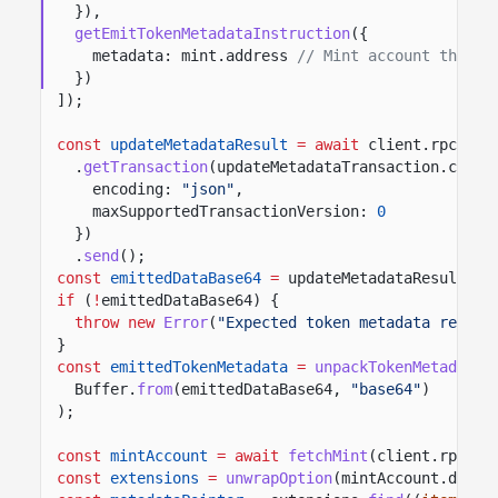
}),
getEmitTokenMetadataInstruction
({
metadata: mint.address
// Mint account that s
})
]);
const
updateMetadataResult
= await
client.rpc
.
getTransaction
(updateMetadataTransaction.conte
encoding:
"json"
,
maxSupportedTransactionVersion:
0
})
.
send
();
const
emittedDataBase64
=
updateMetadataResult?.m
if
(
!
emittedDataBase64) {
throw new
Error
(
"Expected token metadata return
}
const
emittedTokenMetadata
=
unpackTokenMetadata
(
Buffer.
from
(emittedDataBase64,
"base64"
)
);
const
mintAccount
= await
fetchMint
(client.rpc, m
const
extensions
=
unwrapOption
(mintAccount.data.