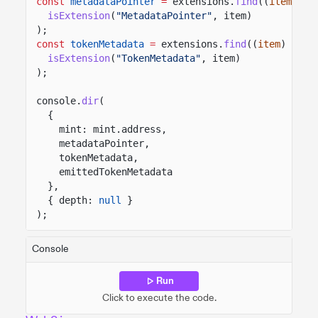
const
metadataPointer
=
extensions.
find
((
item
)
=>
isExtension
(
"MetadataPointer"
, item)
);
const
tokenMetadata
=
extensions.
find
((
item
)
=>
isExtension
(
"TokenMetadata"
, item)
);
console.
dir
(
{
mint: mint.address,
metadataPointer,
tokenMetadata,
emittedTokenMetadata
},
{ depth:
null
}
);
Console
Run
Click to execute the code.