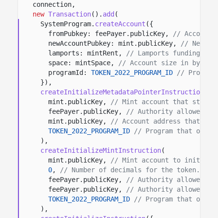
connection,
new
Transaction
().
add
(
SystemProgram.
createAccount
({
fromPubkey: feePayer.publicKey,
// Account 
newAccountPubkey: mint.publicKey,
// New mi
lamports: mintRent,
// Lamports funding the
space: mintSpace,
// Account size in bytes 
programId:
TOKEN_2022_PROGRAM_ID
// Program
}),
createInitializeMetadataPointerInstruction
(
mint.publicKey,
// Mint account that stores
feePayer.publicKey,
// Authority allowed to
mint.publicKey,
// Account address that sto
TOKEN_2022_PROGRAM_ID
// Program that owns 
),
createInitializeMintInstruction
(
mint.publicKey,
// Mint account to initiali
0
,
// Number of decimals for the token.
feePayer.publicKey,
// Authority allowed to
feePayer.publicKey,
// Authority allowed to
TOKEN_2022_PROGRAM_ID
// Program that owns 
),