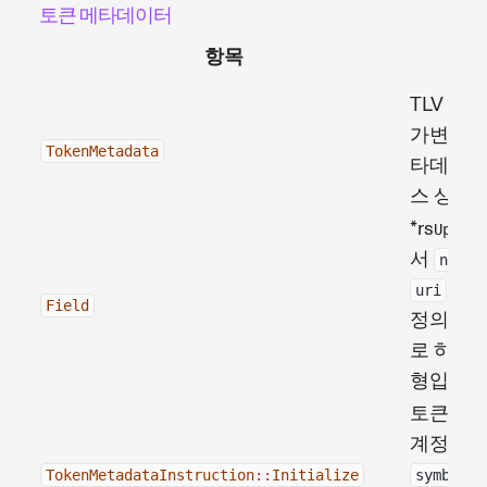
토큰 메타데이터
항목
TLV 항
가변 길이
TokenMetadata
타데이터
스 상태
*rs
Update
서
name
또는
uri
Field
정의 키
로 하는 
형입니다
토큰 메
계정의 
,
TokenMetadataInstruction
::
Initialize
symbol