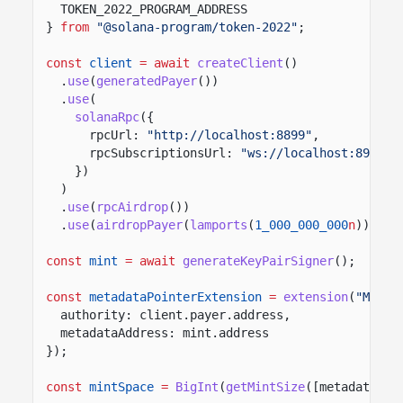
TOKEN_2022_PROGRAM_ADDRESS
}
from
"@solana-program/token-2022"
;
const
client
= await
createClient
()
.
use
(
generatedPayer
())
.
use
(
solanaRpc
({
rpcUrl:
"http://localhost:8899"
,
rpcSubscriptionsUrl:
"ws://localhost:8900"
})
)
.
use
(
rpcAirdrop
())
.
use
(
airdropPayer
(
lamports
(
1_000_000_000
n
)));
const
mint
= await
generateKeyPairSigner
();
const
metadataPointerExtension
=
extension
(
"Metad
authority: client.payer.address,
metadataAddress: mint.address
});
const
mintSpace
=
BigInt
(
getMintSize
([metadataPoi