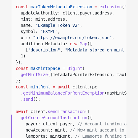
const
maxTokenMetadataExtension
=
extension
(
"Toke
updateAuthority: client.payer.address,
mint: mint.address,
name:
"Example Token v2"
,
symbol:
"EXMPL"
,
uri:
"https://example.com/token.json"
,
additionalMetadata:
new
Map
([
[
"description"
,
"Metadata stored on mint acco
])
});
const
maxMintSpace
=
BigInt
(
getMintSize
([metadataPointerExtension, maxToken
);
const
mintRent
= await
client.rpc
.
getMinimumBalanceForRentExemption
(maxMintSpace
.
send
();
await
client.
sendTransaction
([
getCreateAccountInstruction
({
payer: client.payer,
// Account funding accou
newAccount: mint,
// New mint account to crea
lamports: mintRent,
// Lamports funding the m