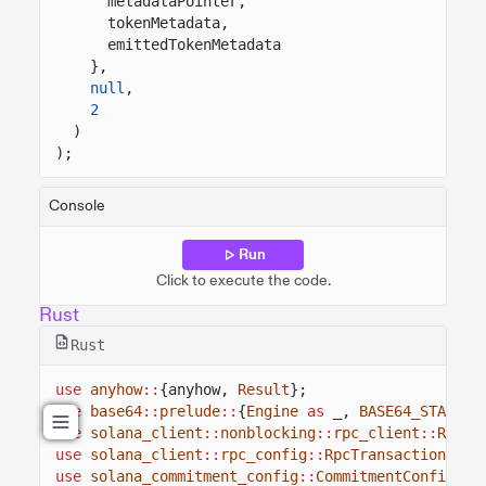
metadataPointer,
tokenMetadata,
emittedTokenMetadata
},
null
,
2
)
);
Console
Run
Click to execute the code.
Rust
Rust
use
anyhow
::
{anyhow,
Result
};
use
base64
::
prelude
::
{
Engine
as
_,
BASE64_STANDAR
use
solana_client
::
nonblocking
::
rpc_client
::
RpcCl
use
solana_client
::
rpc_config
::
RpcTransactionConf
use
solana_commitment_config
::
CommitmentConfig
;