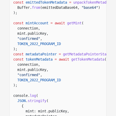
const
emittedTokenMetadata
=
unpackTokenMetadata
(
Buffer.
from
(emittedDataBase64,
"base64"
)
);
const
mintAccount
= await
getMint
(
connection,
mint.publicKey,
"confirmed"
,
TOKEN_2022_PROGRAM_ID
);
const
metadataPointer
=
getMetadataPointerState
(m
const
tokenMetadata
= await
getTokenMetadata
(
connection,
mint.publicKey,
"confirmed"
,
TOKEN_2022_PROGRAM_ID
);
console.
log
(
JSON
.
stringify
(
{
mint: mint.publicKey,