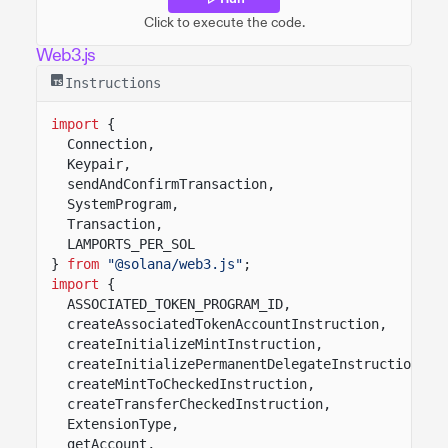
Click to execute the code.
Web3.js
Instructions
import
{
Connection,
Keypair,
sendAndConfirmTransaction,
SystemProgram,
Transaction,
LAMPORTS_PER_SOL
}
from
"@solana/web3.js"
;
import
{
ASSOCIATED_TOKEN_PROGRAM_ID,
createAssociatedTokenAccountInstruction,
createInitializeMintInstruction,
createInitializePermanentDelegateInstruction,
createMintToCheckedInstruction,
createTransferCheckedInstruction,
ExtensionType,
getAccount,