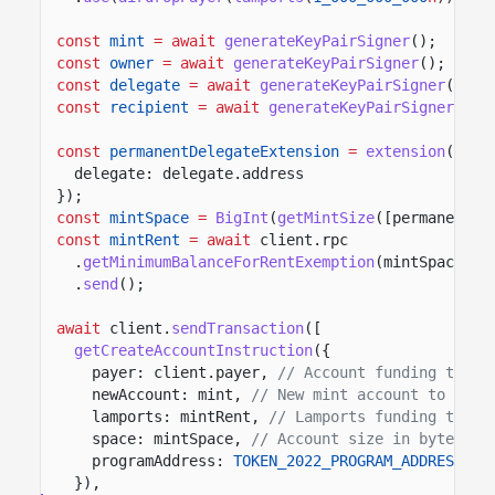
const
mint
= await
generateKeyPairSigner
();
const
owner
= await
generateKeyPairSigner
();
const
delegate
= await
generateKeyPairSigner
();
const
recipient
= await
generateKeyPairSigner
();
const
permanentDelegateExtension
=
extension
(
"Per
delegate: delegate.address
});
const
mintSpace
=
BigInt
(
getMintSize
([permanentDe
const
mintRent
= await
client.rpc
.
getMinimumBalanceForRentExemption
(mintSpace)
.
send
();
await
client.
sendTransaction
([
getCreateAccountInstruction
({
payer: client.payer,
// Account funding the n
newAccount: mint,
// New mint account to crea
lamports: mintRent,
// Lamports funding the m
space: mintSpace,
// Account size in bytes fo
programAddress:
TOKEN_2022_PROGRAM_ADDRESS
//
}),