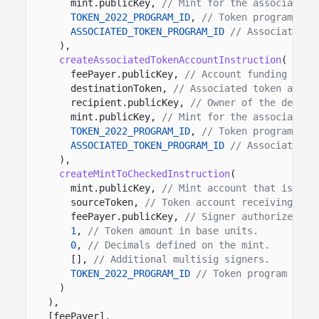
mint.publicKey,
// Mint for the associated 
TOKEN_2022_PROGRAM_ID
,
// Token program tha
ASSOCIATED_TOKEN_PROGRAM_ID
// Associated T
),
createAssociatedTokenAccountInstruction
(
feePayer.publicKey,
// Account funding the 
destinationToken,
// Associated token accou
recipient.publicKey,
// Owner of the destin
mint.publicKey,
// Mint for the associated 
TOKEN_2022_PROGRAM_ID
,
// Token program tha
ASSOCIATED_TOKEN_PROGRAM_ID
// Associated T
),
createMintToCheckedInstruction
(
mint.publicKey,
// Mint account that issues
sourceToken,
// Token account receiving the
feePayer.publicKey,
// Signer authorized to
1
,
// Token amount in base units.
0
,
// Decimals defined on the mint.
[],
// Additional multisig signers.
TOKEN_2022_PROGRAM_ID
// Token program that
)
),
[feePayer],