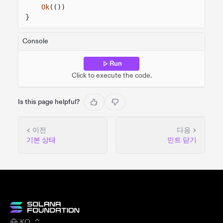
Ok
(())
}
Console
Run
Click to execute the code.
Is this page helpful?
이전
다음
기본 상태
민트 닫기
KO