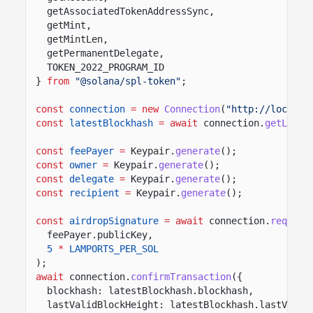
getAssociatedTokenAddressSync,
getMint,
getMintLen,
getPermanentDelegate,
TOKEN_2022_PROGRAM_ID
}
from
"@solana/spl-token"
;
const
connection
= new
Connection
(
"http://localho
const
latestBlockhash
= await
connection.
getLates
const
feePayer
=
Keypair.
generate
();
const
owner
=
Keypair.
generate
();
const
delegate
=
Keypair.
generate
();
const
recipient
=
Keypair.
generate
();
const
airdropSignature
= await
connection.
request
feePayer.publicKey,
5
*
LAMPORTS_PER_SOL
);
await
connection.
confirmTransaction
({
blockhash: latestBlockhash.blockhash,
lastValidBlockHeight: latestBlockhash.lastValid