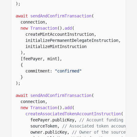
);
await
sendAndConfirmTransaction
(
connection,
new
Transaction
().
add
(
createMintAccountInstruction,
initializePermanentDelegateInstruction,
initializeMintInstruction
),
[feePayer, mint],
{
commitment:
"confirmed"
}
);
await
sendAndConfirmTransaction
(
connection,
new
Transaction
().
add
(
createAssociatedTokenAccountInstruction
(
feePayer.publicKey,
// Account funding the 
sourceToken,
// Associated token account ad
owner.publicKey,
// Owner of the source tok