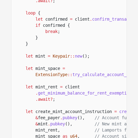
.await?
;
loop
{
let
confirmed
=
client
.
confirm_transactio
if
confirmed {
break
;
}
}
let
mint
=
Keypair
::
new
();
let
mint_space
=
ExtensionType
::
try_calculate_account_len
:
let
mint_rent
=
client
.
get_minimum_balance_for_rent_exemption
(m
.await?
;
let
create_mint_account_instruction
=
create_
&
fee_payer
.
pubkey
(),
// Account fundin
&
mint
.
pubkey
(),
// New mint accou
mint_rent,
// Lamports fundi
mint_space
as
u64
,
// Account size i