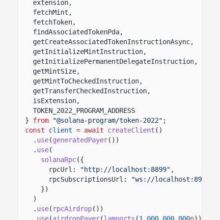
extension,
fetchMint,
fetchToken,
findAssociatedTokenPda,
getCreateAssociatedTokenInstructionAsync,
getInitializeMintInstruction,
getInitializePermanentDelegateInstruction,
getMintSize,
getMintToCheckedInstruction,
getTransferCheckedInstruction,
isExtension,
TOKEN_2022_PROGRAM_ADDRESS
}
from
"@solana-program/token-2022"
;
const
client
= await
createClient
()
.
use
(
generatedPayer
())
.
use
(
solanaRpc
({
rpcUrl:
"http://localhost:8899"
,
rpcSubscriptionsUrl:
"ws://localhost:8900"
})
)
.
use
(
rpcAirdrop
())
.
use
(
airdropPayer
(
lamports
(
1_000_000_000
n
)));