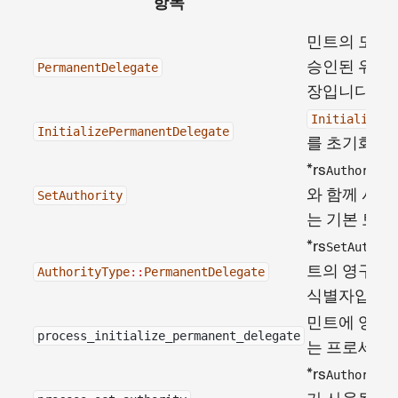
항목
민트의 모든 to
승인된 위임
PermanentDelegate
장입니다.
InitializeMi
InitializePermanentDelegate
를 초기화하
*rs
AuthorityT
와 함께 사
SetAuthority
는 기본 토큰
*rs
SetAuthori
트의 영구 
AuthorityType
::
PermanentDelegate
식별자입니다
민트에 영구
process_initialize_permanent_delegate
는 프로세서
*rs
AuthorityT