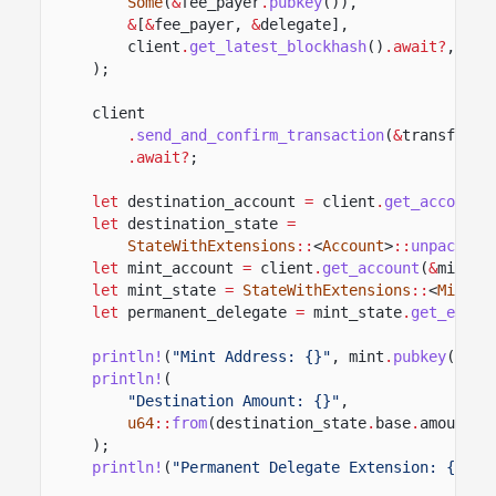
Some
(
&
fee_payer
.
pubkey
()),
&
[
&
fee_payer,
&
delegate],
client
.
get_latest_blockhash
()
.await?
,
);
client
.
send_and_confirm_transaction
(
&
transfer_t
.await?
;
let
destination_account
=
client
.
get_account
(
let
destination_state
=
StateWithExtensions
::
<
Account
>
::
unpack
(
&
d
let
mint_account
=
client
.
get_account
(
&
mint
.
p
let
mint_state
=
StateWithExtensions
::
<
Mint
>
:
let
permanent_delegate
=
mint_state
.
get_exten
println!
(
"Mint Address: {}"
, mint
.
pubkey
());
println!
(
"Destination Amount: {}"
,
u64
::
from
(destination_state
.
base
.
amount)
);
println!
(
"Permanent Delegate Extension: {:?}"