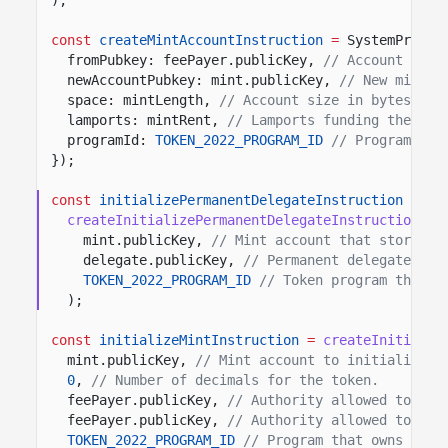
const
createMintAccountInstruction
=
SystemProgra
fromPubkey: feePayer.publicKey,
// Account fund
newAccountPubkey: mint.publicKey,
// New mint a
space: mintLength,
// Account size in bytes for
lamports: mintRent,
// Lamports funding the min
programId:
TOKEN_2022_PROGRAM_ID
// Program tha
});
const
initializePermanentDelegateInstruction
=
createInitializePermanentDelegateInstruction
(
mint.publicKey,
// Mint account that stores t
delegate.publicKey,
// Permanent delegate aut
TOKEN_2022_PROGRAM_ID
// Token program that o
);
const
initializeMintInstruction
=
createInitializ
mint.publicKey,
// Mint account to initialize.
0
,
// Number of decimals for the token.
feePayer.publicKey,
// Authority allowed to min
feePayer.publicKey,
// Authority allowed to fre
TOKEN_2022_PROGRAM_ID
// Program that owns the 