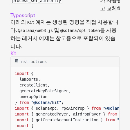
가 사용될 때
process_set_authority
고 교체하는
Typescript
아래의
예제는 생성된 명령을 직접 사용합니
Kit
다.
및
를 사용
@solana/web3.js
@solana/spl-token
하는 레거시 예제는 참고용으로 포함되어 있습
니다.
Kit
Instructions
import
{
lamports,
createClient,
generateKeyPairSigner,
unwrapOption
}
from
"@solana/kit"
;
import
{ solanaRpc, rpcAirdrop }
from
"@solana/ki
import
{ generatedPayer, airdropPayer }
from
"@so
import
{ getCreateAccountInstruction }
from
"@sol
import
{