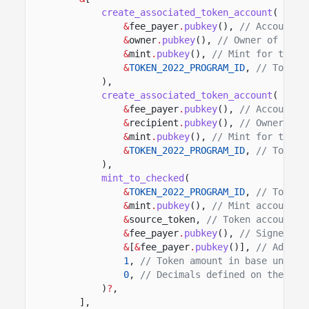
create_associated_token_account
(
&
fee_payer
.
pubkey
(),
// Account f
&
owner
.
pubkey
(),
// Owner of the 
&
mint
.
pubkey
(),
// Mint for the a
&
TOKEN_2022_PROGRAM_ID
,
// Token 
),
create_associated_token_account
(
&
fee_payer
.
pubkey
(),
// Account f
&
recipient
.
pubkey
(),
// Owner of 
&
mint
.
pubkey
(),
// Mint for the a
&
TOKEN_2022_PROGRAM_ID
,
// Token 
),
mint_to_checked
(
&
TOKEN_2022_PROGRAM_ID
,
// Token 
&
mint
.
pubkey
(),
// Mint account t
&
source_token,
// Token account r
&
fee_payer
.
pubkey
(),
// Signer au
&
[
&
fee_payer
.
pubkey
()],
// Additi
1
,
// Token amount in base units.
0
,
// Decimals defined on the min
)
?
,
],