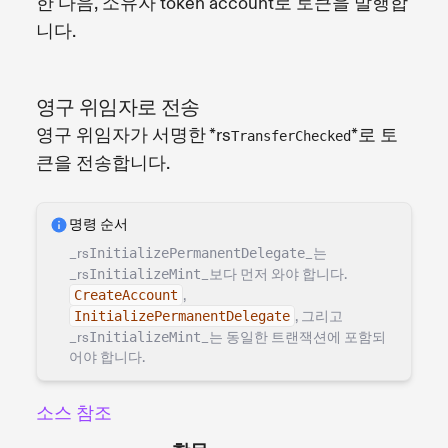
한 다음, 소유자 token account로 토큰을 발행합
니다.
영구 위임자로 전송
영구 위임자가 서명한 *rs
*로 토
TransferChecked
큰을 전송합니다.
명령 순서
_rs
InitializePermanentDelegate
_는
_rs
InitializeMint
_보다 먼저 와야 합니다.
CreateAccount
,
InitializePermanentDelegate
, 그리고
_rs
InitializeMint
_는 동일한 트랜잭션에 포함되
어야 합니다.
소스 참조