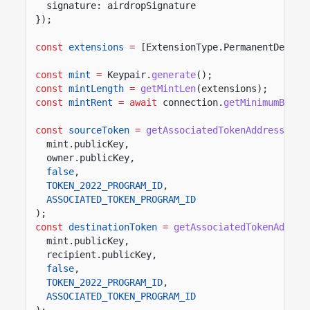
signature: airdropSignature
});
const
extensions
=
[ExtensionType.PermanentDelega
const
mint
=
Keypair.
generate
();
const
mintLength
=
getMintLen
(extensions);
const
mintRent
= await
connection.
getMinimumBalan
const
sourceToken
=
getAssociatedTokenAddressSync
mint.publicKey,
owner.publicKey,
false
,
TOKEN_2022_PROGRAM_ID
,
ASSOCIATED_TOKEN_PROGRAM_ID
);
const
destinationToken
=
getAssociatedTokenAddres
mint.publicKey,
recipient.publicKey,
false
,
TOKEN_2022_PROGRAM_ID
,
ASSOCIATED_TOKEN_PROGRAM_ID
);