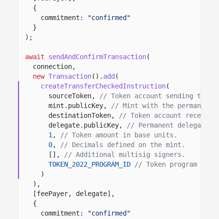
{
commitment:
"confirmed"
}
);
await
sendAndConfirmTransaction
(
connection,
new
Transaction
().
add
(
createTransferCheckedInstruction
(
sourceToken,
// Token account sending the t
mint.publicKey,
// Mint with the permanent 
destinationToken,
// Token account receivin
delegate.publicKey,
// Permanent delegate s
1
,
// Token amount in base units.
0
,
// Decimals defined on the mint.
[],
// Additional multisig signers.
TOKEN_2022_PROGRAM_ID
// Token program that
)
),
[feePayer, delegate],
{
commitment:
"confirmed"