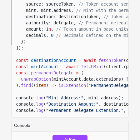
source: sourceToken,
// Token account sending
mint: mint.address,
// Mint with the permanen
destination: destinationToken,
// Token accou
authority: delegate,
// Permanent delegate si
amount:
1
n
,
// Token amount in base units.
decimals:
0
// Decimals defined on the mint.
})
]);
const
destinationAccount
= await
fetchToken
(clien
const
mintAccount
= await
fetchMint
(client.rpc, m
const
permanentDelegate
=
(
unwrapOption
(mintAccount.data.extensions)
??
[]
).
find
((
item
)
=>
isExtension
(
"PermanentDelegate"
,
console.
log
(
"Mint Address:"
, mint.address);
console.
log
(
"Destination Amount:"
, destinationAcc
console.
log
(
"Permanent Delegate Extension:"
, perm
Console
Run