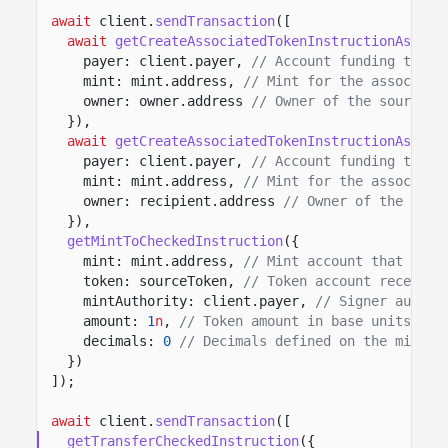
await
client.
sendTransaction
([
await
getCreateAssociatedTokenInstructionAsync
(
payer: client.payer,
// Account funding the a
mint: mint.address,
// Mint for the associate
owner: owner.address
// Owner of the source t
}),
await
getCreateAssociatedTokenInstructionAsync
(
payer: client.payer,
// Account funding the a
mint: mint.address,
// Mint for the associate
owner: recipient.address
// Owner of the dest
}),
getMintToCheckedInstruction
({
mint: mint.address,
// Mint account that issu
token: sourceToken,
// Token account receivin
mintAuthority: client.payer,
// Signer author
amount:
1
n
,
// Token amount in base units.
decimals:
0
// Decimals defined on the mint.
})
]);
await
client.
sendTransaction
([
getTransferCheckedInstruction
({