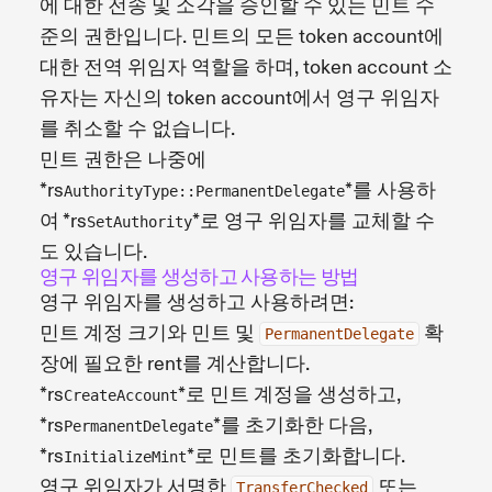
에 대한 전송 및 소각을 승인할 수 있는 민트 수
준의 권한입니다. 민트의 모든 token account에
대한 전역 위임자 역할을 하며, token account 소
유자는 자신의 token account에서 영구 위임자
를 취소할 수 없습니다.
민트 권한은 나중에
*rs
*를 사용하
AuthorityType::PermanentDelegate
여 *rs
*로 영구 위임자를 교체할 수
SetAuthority
도 있습니다.
영구 위임자를 생성하고 사용하는 방법
영구 위임자를 생성하고 사용하려면:
민트 계정 크기와 민트 및
확
PermanentDelegate
장에 필요한 rent를 계산합니다.
*rs
*로 민트 계정을 생성하고,
CreateAccount
*rs
*를 초기화한 다음,
PermanentDelegate
*rs
*로 민트를 초기화합니다.
InitializeMint
영구 위임자가 서명한
또는
TransferChecked