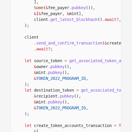
],
Some
(
&
fee_payer
.
pubkey
()),
&
[
&
fee_payer,
&
mint],
client
.
get_latest_blockhash
()
.await?
,
);
client
.
send_and_confirm_transaction
(
&
create_min
.await?
;
let
source_token
=
get_associated_token_addre
&
owner
.
pubkey
(),
&
mint
.
pubkey
(),
&
TOKEN_2022_PROGRAM_ID
,
);
let
destination_token
=
get_associated_token_
&
recipient
.
pubkey
(),
&
mint
.
pubkey
(),
&
TOKEN_2022_PROGRAM_ID
,
);
let
create_token_accounts_transaction
=
Trans
&
[