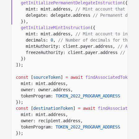
getInitializePermanentDelegateInstruction
({
mint: mint.address,
// Mint account that stor
delegate: delegate.address
// Permanent deleg
}),
getInitializeMintInstruction
({
mint: mint.address,
// Mint account to initia
decimals:
0
,
// Number of decimals for the to
mintAuthority: client.payer.address,
// Autho
freezeAuthority: client.payer.address
// Auth
})
]);
const
[
sourceToken
]
= await
findAssociatedTokenPd
mint: mint.address,
owner: owner.address,
tokenProgram:
TOKEN_2022_PROGRAM_ADDRESS
});
const
[
destinationToken
]
= await
findAssociatedTo
mint: mint.address,
owner: recipient.address,
tokenProgram:
TOKEN_2022_PROGRAM_ADDRESS
});