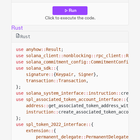
Run
Click to execute the code.
Rust
Rust
use
anyhow
::
Result
;
use
solana_client
::
nonblocking
::
rpc_client
::
RpcCl
use
solana_commitment_config
::
CommitmentConfig
;
use
solana_sdk
::
{
signature
::
{
Keypair
,
Signer
},
transaction
::
Transaction
,
};
use
solana_system_interface
::
instruction
::
create_
use
spl_associated_token_account_interface
::
{
address
::
get_associated_token_address_with_pr
instruction
::
create_associated_token_account,
};
use
spl_token_2022_interface
::
{
extension
::
{
permanent_delegate
::
PermanentDelegate
,
Ba