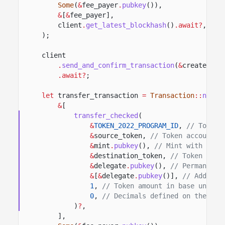
Some
(
&
fee_payer
.
pubkey
()),
&
[
&
fee_payer],
client
.
get_latest_blockhash
()
.await?
,
);
client
.
send_and_confirm_transaction
(
&
create_tok
.await?
;
let
transfer_transaction
=
Transaction
::
new_s
&
[
transfer_checked
(
&
TOKEN_2022_PROGRAM_ID
,
// Token 
&
source_token,
// Token account s
&
mint
.
pubkey
(),
// Mint with the 
&
destination_token,
// Token acco
&
delegate
.
pubkey
(),
// Permanent 
&
[
&
delegate
.
pubkey
()],
// Additio
1
,
// Token amount in base units.
0
,
// Decimals defined on the min
)
?
,
],