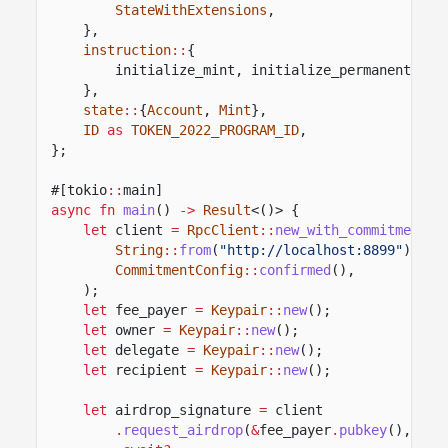
StateWithExtensions
,
},
instruction
::
{
initialize_mint, initialize_permanent_del
},
state
::
{
Account
,
Mint
},
ID
as
TOKEN_2022_PROGRAM_ID
,
};
#[tokio
::
main]
async fn
main
()
->
Result
<()> {
let
client
=
RpcClient
::
new_with_commitment
(
String
::
from
(
"http://localhost:8899"
),
CommitmentConfig
::
confirmed
(),
);
let
fee_payer
=
Keypair
::
new
();
let
owner
=
Keypair
::
new
();
let
delegate
=
Keypair
::
new
();
let
recipient
=
Keypair
::
new
();
let
airdrop_signature
=
client
.
request_airdrop
(
&
fee_payer
.
pubkey
(),
5_0