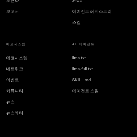
토큰화
x402
보고서
에이전트 레지스트리
스킬
에코시스템
AI 에이전트
에코시스템
llms.txt
네트워크
llms-full.txt
이벤트
SKILL.md
커뮤니티
에이전트 스킬
뉴스
뉴스레터