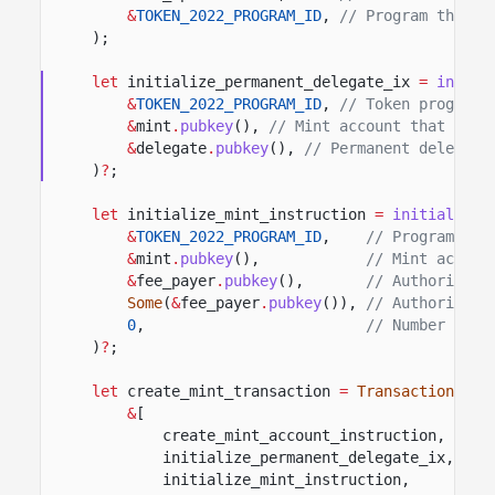
&
TOKEN_2022_PROGRAM_ID
,
// Program that o
);
let
initialize_permanent_delegate_ix
=
initia
&
TOKEN_2022_PROGRAM_ID
,
// Token program 
&
mint
.
pubkey
(),
// Mint account that stor
&
delegate
.
pubkey
(),
// Permanent delegate
)
?
;
let
initialize_mint_instruction
=
initialize_
&
TOKEN_2022_PROGRAM_ID
,
// Program tha
&
mint
.
pubkey
(),
// Mint accoun
&
fee_payer
.
pubkey
(),
// Authority a
Some
(
&
fee_payer
.
pubkey
()),
// Authority a
0
,
// Number of d
)
?
;
let
create_mint_transaction
=
Transaction
::
ne
&
[
create_mint_account_instruction,
initialize_permanent_delegate_ix,
initialize_mint_instruction,