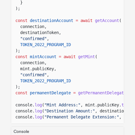
}
);
const
destinationAccount
= await
getAccount
(
connection,
destinationToken,
"confirmed"
,
TOKEN_2022_PROGRAM_ID
);
const
mintAccount
= await
getMint
(
connection,
mint.publicKey,
"confirmed"
,
TOKEN_2022_PROGRAM_ID
);
const
permanentDelegate
=
getPermanentDelegate
(mi
console.
log
(
"Mint Address:"
, mint.publicKey.
toBas
console.
log
(
"Destination Amount:"
, destinationAcc
console.
log
(
"Permanent Delegate Extension:"
, perm
Console