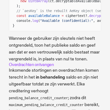
new
Uint8Array
(ct.decryptableAvailableBalance
);
// `aesKey` is the rebuilt AeKey object (see th
const
availableBalance
=
ciphertext?.
decrypt
(ae
console.
log
(
"Available (confidential):"
, availa
}
Wanneer de gebruiker zijn sleutels niet heeft
ontgrendeld, toon het publieke saldo en geef
aan dat er een vertrouwelijk saldo bestaat maar
vergrendeld is, in plaats van nul te tonen.
Overdrachten ontvangen
Inkomende stortingen en overdrachten komen
terecht in het
in behandeling
saldo en zijn niet
uitgeefbaar totdat ze zijn verwerkt. Elke
creditering verhoogt
; zodra dit
pending_balance_credit_counter
bereikt,
maximum_pending_balance_credit_counter