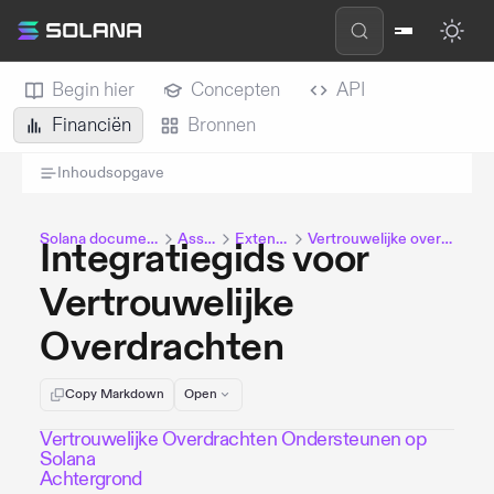
Begin hier
Concepten
API
Financiën
Bronnen
Inhoudsopgave
Solana documentatie
Assets
Extensies
Vertrouwelijke overdracht
Integratiegids voor
Vertrouwelijke
Overdrachten
Copy Markdown
Open
Vertrouwelijke Overdrachten Ondersteunen op
Solana
Achtergrond