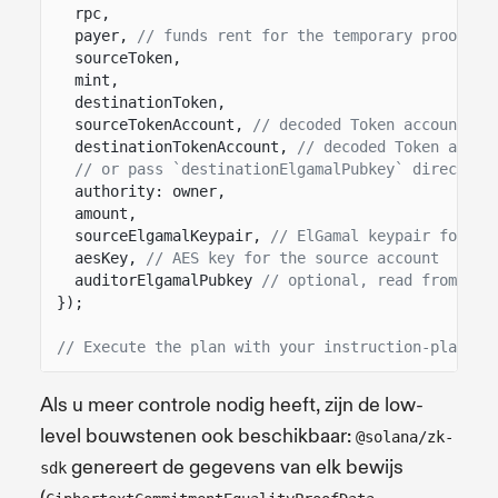
rpc,
payer,
// funds rent for the temporary proof co
sourceToken,
mint,
destinationToken,
sourceTokenAccount,
// decoded Token account fo
destinationTokenAccount,
// decoded Token accou
// or pass `destinationElgamalPubkey` directly 
authority: owner,
amount,
sourceElgamalKeypair,
// ElGamal keypair for th
aesKey,
// AES key for the source account
auditorElgamalPubkey
// optional, read from the
});
// Execute the plan with your instruction-plan ex
Als u meer controle nodig heeft, zijn de low-
level bouwstenen ook beschikbaar:
@solana/zk-
genereert de gegevens van elk bewijs
sdk