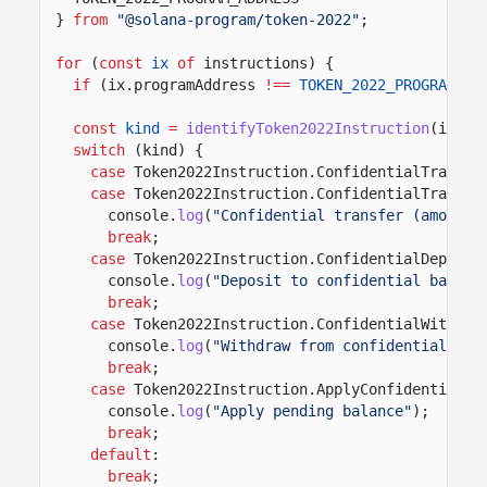
}
from
"@solana-program/token-2022"
;
for
(
const
ix
of
instructions) {
if
(ix.programAddress
!==
TOKEN_2022_PROGRAM_AD
const
kind
=
identifyToken2022Instruction
(ix);
switch
(kind) {
case
Token2022Instruction.ConfidentialTransfe
case
Token2022Instruction.ConfidentialTransfe
console.
log
(
"Confidential transfer (amount 
break
;
case
Token2022Instruction.ConfidentialDeposit
console.
log
(
"Deposit to confidential balanc
break
;
case
Token2022Instruction.ConfidentialWithdra
console.
log
(
"Withdraw from confidential bal
break
;
case
Token2022Instruction.ApplyConfidentialPe
console.
log
(
"Apply pending balance"
);
break
;
default
:
break
;