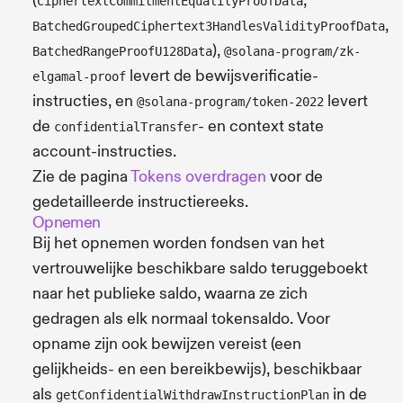
(
,
CiphertextCommitmentEqualityProofData
,
BatchedGroupedCiphertext3HandlesValidityProofData
),
BatchedRangeProofU128Data
@solana-program/zk-
levert de bewijs­verificatie­
elgamal-proof
instructies, en
levert
@solana-program/token-2022
de
- en context state
confidentialTransfer
account-instructies.
Zie de pagina
Tokens overdragen
voor de
gedetailleerde instructiereeks.
Opnemen
Bij het opnemen worden fondsen van het
vertrouwelijke beschikbare saldo teruggeboekt
naar het publieke saldo, waarna ze zich
gedragen als elk normaal tokensaldo. Voor
opname zijn ook bewijzen vereist (een
gelijkheids- en een bereikbewijs), beschikbaar
als
in de
getConfidentialWithdrawInstructionPlan