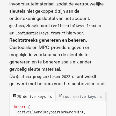
invoersleutelmateriaal, zodat de vertrouwelijke
sleutels niet gekoppeld zijn aan de
ondertekeningssleutel van het account.
biedt
@solana/zk-sdk
ConfidentialKeys.fromIkm
en
hiervoor.
ConfidentialKeys.fromPrf
Rechtstreeks genereren en beheren.
Custodiale en MPC-providers geven er
mogelijk de voorkeur aan de sleutels te
genereren en te beheren zoals elk ander
gevoelig sleutelmateriaal.
De
-client wordt
@solana-program/token-2022
geleverd met helpers voor het aanbevolen pad:
JS-derive-keys.ts
rust-derive-keys.rs
import
{
deriveElGamalKeypairForOwnerMint,