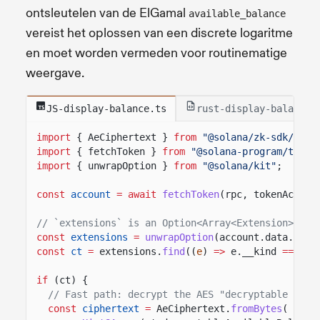
ontsleutelen van de ElGamal
available_balance
vereist het oplossen van een discrete logaritme
en moet worden vermeden voor routinematige
weergave.
JS-display-balance.ts
rust-display-balance.
import
{ AeCiphertext }
from
"@solana/zk-sdk/bund
import
{ fetchToken }
from
"@solana-program/token
import
{ unwrapOption }
from
"@solana/kit"
;
const
account
= await
fetchToken
(rpc, tokenAccoun
// `extensions` is an Option<Array<Extension>>; e
const
extensions
=
unwrapOption
(account.data.exte
const
ct
=
extensions.
find
((
e
)
=>
e.__kind
===
"C
if
(ct) {
// Fast path: decrypt the AES "decryptable avai
const
ciphertext
=
AeCiphertext.
fromBytes
(