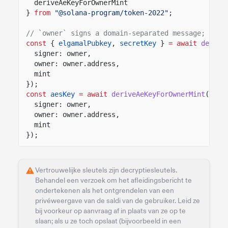
deriveAeKeyForOwnerMint
}
from
"@solana-program/token-2022"
;
// `owner` signs a domain-separated message; the 
const
{
elgamalPubkey
,
secretKey
}
= await
derive
signer: owner,
owner: owner.address,
mint
});
const
aesKey
= await
deriveAeKeyForOwnerMint
({
signer: owner,
owner: owner.address,
mint
});
Vertrouwelijke sleutels zijn decryptiesleutels.
Behandel een verzoek om het afleidingsbericht te
ondertekenen als het ontgrendelen van een
privéweergave van de saldi van de gebruiker. Leid ze
bij voorkeur op aanvraag af in plaats van ze op te
slaan; als u ze toch opslaat (bijvoorbeeld in een