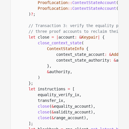
ProofLocation
::
ContextStateAccount
(
&
val
ProofLocation
::
ContextStateAccount
(
&
ran
)
?
;
// Transaction 3: verify the equality proof
// three proof accounts to reclaim their re
let
close
= |
account
: &
Keypair
|
{
close_context_state
(
ContextStateInfo
{
context_state_account
: &
Address
context_state_authority
: &
autho
},
&
authority,
)
};
let
instructions
=
[
equality_verify_ix,
transfer_ix,
close
(
&
equality_account),
close
(
&
validity_account),
close
(
&
range_account),
];