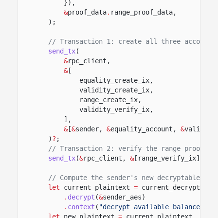
}),
&
proof_data
.
range_proof_data,
);
// Transaction 1: create all three accounts
send_tx
(
&
rpc_client,
&
[
equality_create_ix,
validity_create_ix,
range_create_ix,
validity_verify_ix,
],
&
[
&
sender,
&
equality_account,
&
validity
)
?
;
// Transaction 2: verify the range proof (t
send_tx
(
&
rpc_client,
&
[range_verify_ix],
&
[
// Compute the sender's new decryptable ava
let
current_plaintext
=
current_decryptable
.
decrypt
(
&
sender_aes)
.
context
(
"decrypt available balance"
)
?
;
let
new_plaintext
=
current_plaintext