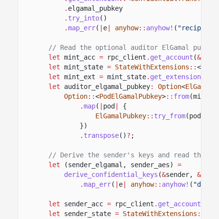
.
elgamal_pubkey
.
try_into
()
.
map_err
(
|
e
|
anyhow
::
anyhow!
(
"recipient
// Read the optional auditor ElGamal public
let
mint_acc
=
rpc_client
.
get_account
(
&
mint
let
mint_state
=
StateWithExtensions
::
<
Mint
let
mint_ext
=
mint_state
.
get_extension
::
<
C
let
auditor_elgamal_pubkey
:
Option
<
ElGamalP
Option
::
<
PodElGamalPubkey
>
::
from
(mint_e
.
map
(
|
pod
|
{
ElGamalPubkey
::
try_from
(pod)
.
ma
})
.
transpose
()
?
;
// Derive the sender's keys and read their 
let
(sender_elgamal, sender_aes)
=
derive_confidential_keys
(
&
sender,
&
send
.
map_err
(
|
e
|
anyhow
::
anyhow!
(
"deriv
let
sender_acc
=
rpc_client
.
get_account
(
&
se
let
sender_state
=
StateWithExtensions
::
<
To