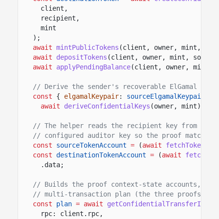
client,
recipient,
mint
);
await
mintPublicTokens
(client, owner, mint, sou
await
depositTokens
(client, owner, mint, source
await
applyPendingBalance
(client, owner, mint, 
// Derive the sender's recoverable ElGamal and 
const
{
elgamalKeypair
:
sourceElgamalKeypair
,
a
await
deriveConfidentialKeys
(owner, mint);
// The helper reads the recipient key from the 
// configured auditor key so the proof matches 
const
sourceTokenAccount
=
(
await
fetchToken
(cl
const
destinationTokenAccount
=
(
await
fetchTok
.data;
// Builds the proof context-state accounts, the
// multi-transaction plan (the three proofs are
const
plan
= await
getConfidentialTransferInstr
rpc: client.rpc,