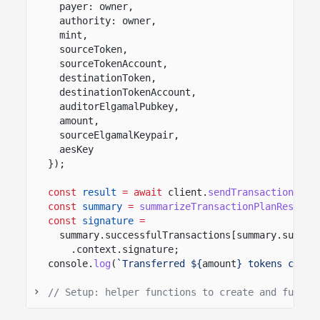
payer: owner,
authority: owner,
mint,
sourceToken,
sourceTokenAccount,
destinationToken,
destinationTokenAccount,
auditorElgamalPubkey,
amount,
sourceElgamalKeypair,
aesKey
});
const
result
= await
client.
sendTransactions
(pl
const
summary
=
summarizeTransactionPlanResult
(
const
signature
=
summary.successfulTransactions[summary.succes
.context.signature;
console.
log
(
`Transferred ${
amount
} tokens confi
// Setup: helper functions to create and fund c