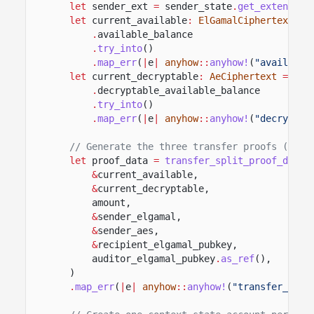
let
sender_ext
=
sender_state
.
get_extension
let
current_available
:
ElGamalCiphertext
=
.
available_balance
.
try_into
()
.
map_err
(
|
e
|
anyhow
::
anyhow!
(
"available
let
current_decryptable
:
AeCiphertext
=
sen
.
decryptable_available_balance
.
try_into
()
.
map_err
(
|
e
|
anyhow
::
anyhow!
(
"decryptab
// Generate the three transfer proofs (equa
let
proof_data
=
transfer_split_proof_data
(
&
current_available,
&
current_decryptable,
amount,
&
sender_elgamal,
&
sender_aes,
&
recipient_elgamal_pubkey,
auditor_elgamal_pubkey
.
as_ref
(),
)
.
map_err
(
|
e
|
anyhow
::
anyhow!
(
"transfer_spli