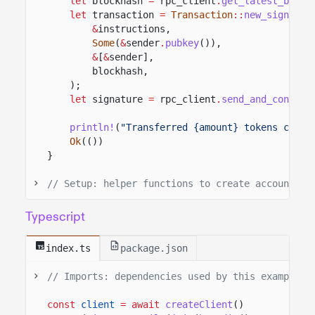
let
blockhash
=
rpc_client
.
get_latest_block
let
transaction
=
Transaction
::
new_signed_w
&
instructions,
Some
(
&
sender
.
pubkey
()),
&
[
&
sender],
blockhash,
);
let
signature
=
rpc_client
.
send_and_confirm
println!
(
"Transferred {amount} tokens confi
Ok
(())
}
// Setup: helper functions to create accounts a
Typescript
index.ts
package.json
// Imports: dependencies used by this example.
const
client
= await
createClient
()