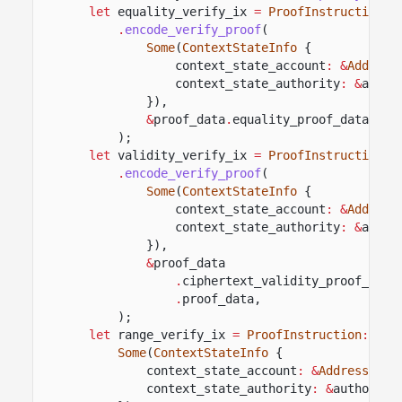
let
equality_verify_ix
=
ProofInstruction
::
.
encode_verify_proof
(
Some
(
ContextStateInfo
{
context_state_account
: &
Address
context_state_authority
: &
autho
}),
&
proof_data
.
equality_proof_data,
);
let
validity_verify_ix
=
ProofInstruction
::
.
encode_verify_proof
(
Some
(
ContextStateInfo
{
context_state_account
: &
Address
context_state_authority
: &
autho
}),
&
proof_data
.
ciphertext_validity_proof_data
.
proof_data,
);
let
range_verify_ix
=
ProofInstruction
::
Ver
Some
(
ContextStateInfo
{
context_state_account
: &
Address
::
fr
context_state_authority
: &
authority