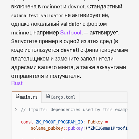
включена в mainnet и devnet. Стандартный
не активирует её,
solana-test-validator
однако локальный validator с форком
mainnet, например
Surfpool
, — активирует.
Запустите пример в одной из этих сред (в
коде используется devnet) с финансируемым
плательщиком и замените заполнители
адресами вашего минта, а также аккаунтами
отправителя и получателя.
Rust
main.rs
Cargo.toml
// Imports: dependencies used by this example.
const
ZK_PROOF_PROGRAM_ID
:
Pubkey
=
solana_pubkey
::
pubkey!
(
"ZkE1Gama1Proof11111