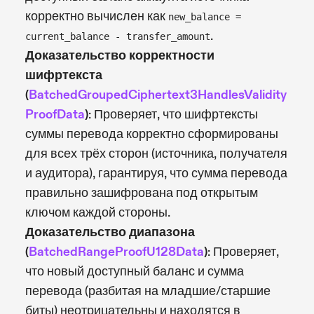
корректно вычислен как
new_balance =
.
current_balance - transfer_amount
Доказательство корректности
шифртекста
(
BatchedGroupedCiphertext3HandlesValidity
ProofData
)
: Проверяет, что шифртексты
суммы перевода корректно сформированы
для всех трёх сторон (источника, получателя
и аудитора), гарантируя, что сумма перевода
правильно зашифрована под открытым
ключом каждой стороны.
Доказательство диапазона
(
BatchedRangeProofU128Data
)
: Проверяет,
что новый доступный баланс и сумма
перевода (разбитая на младшие/старшие
биты) неотрицательны и находятся в