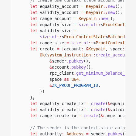
// Create one context state account per pro
let
equality_account
=
Keypair
::
new
();
let
validity_account
=
Keypair
::
new
();
let
range_account
=
Keypair
::
new
();
let
equality_size
=
size_of
::
<
ProofContextS
let
validity_size
=
size_of
::
<
ProofContextState
<
BatchedGrou
let
range_size
=
size_of
::
<
ProofContextStat
let
create
= |
account
: &
Keypair
, space
:
usi
Ok
(
system_instruction
::
create_account
(
&
sender
.
pubkey
(),
&
account
.
pubkey
(),
rpc_client
.
get_minimum_balance_for_
space
as
u64
,
&
ZK_PROOF_PROGRAM_ID
,
))
};
let
equality_create_ix
=
create
(
&
equality_a
let
validity_create_ix
=
create
(
&
validity_a
let
range_create_ix
=
create
(
&
range_account
// The sender is the context-state authorit
let
authority
:
Address
=
sender
.
pubkey
()
.
to