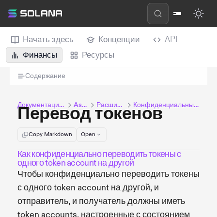
Начать здесь
Концепции
API
Финансы
Ресурсы
Содержание
Документация Solana
Assets
Расширения
Конфиденциальный перевод
Перевод токенов
Copy Markdown
Open
Как конфиденциально переводить токены с
одного token account на другой
Чтобы конфиденциально переводить токены
с одного token account на другой, и
отправитель, и получатель должны иметь
token accounts, настроенные с состоянием