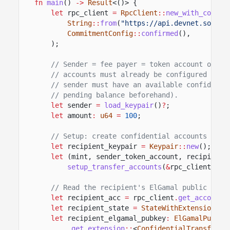
fn
main
()
->
Result
<()> {
let
rpc_client
=
RpcClient
::
new_with_commit
String
::
from
(
"https://api.devnet.solana
CommitmentConfig
::
confirmed
(),
);
// Sender = fee payer = token account owner
// accounts must already be configured for 
// sender must have an available confidenti
// pending balance beforehand).
let
sender
=
load_keypair
()
?
;
let
amount
:
u64
=
100
;
// Setup: create confidential accounts and 
let
recipient_keypair
=
Keypair
::
new
();
let
(mint, sender_token_account, recipient_
setup_transfer_accounts
(
&
rpc_client,
&
s
// Read the recipient's ElGamal public key 
let
recipient_acc
=
rpc_client
.
get_account
(
let
recipient_state
=
StateWithExtensions
::
let
recipient_elgamal_pubkey
:
ElGamalPubkey
.
get_extension
::
<
ConfidentialTransferAc