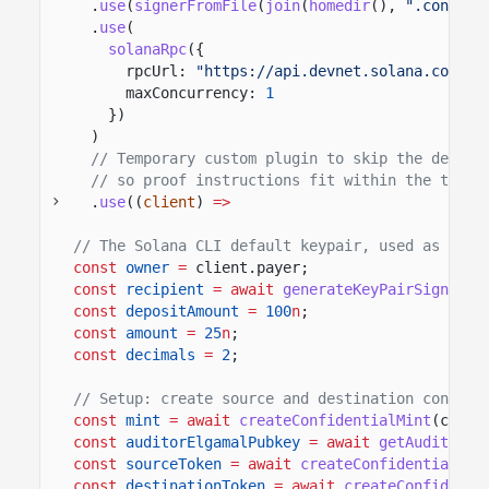
.
use
(
signerFromFile
(
join
(
homedir
(),
".config/
.
use
(
solanaRpc
({
rpcUrl:
"https://api.devnet.solana.com"
,
maxConcurrency:
1
})
)
// Temporary custom plugin to skip the defaul
// so proof instructions fit within the trans
.
use
((
client
)
=>
// The Solana CLI default keypair, used as fee 
const
owner
=
client.payer;
const
recipient
= await
generateKeyPairSigner
()
const
depositAmount
=
100
n
;
const
amount
=
25
n
;
const
decimals
=
2
;
// Setup: create source and destination confide
const
mint
= await
createConfidentialMint
(clien
const
auditorElgamalPubkey
= await
getAuditorEl
const
sourceToken
= await
createConfidentialTok
const
destinationToken
= await
createConfidenti