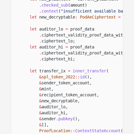
.
checked_sub
(amount)
.
context
(
"insufficient available balanc
let
new_decryptable
:
PodAeCiphertext
=
send
let
auditor_lo
=
proof_data
.
ciphertext_validity_proof_data_with_ci
.
ciphertext_lo;
let
auditor_hi
=
proof_data
.
ciphertext_validity_proof_data_with_ci
.
ciphertext_hi;
let
transfer_ix
=
inner_transfer
(
&
spl_token_2022
::
id
(),
&
sender_token_account,
&
mint,
&
recipient_token_account,
&
new_decryptable,
&
auditor_lo,
&
auditor_hi,
&
sender
.
pubkey
(),
&
[],
ProofLocation
::
ContextStateAccount
(
&
equ