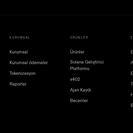
KURUMSAL
ÜRÜNLER
Kurumsal
Ürünler
E
Solana Geliştirici
Kurumsal ödemeler
Platformu
Tokenizasyon
E
x402
Raporlar
T
Ajan Kaydı
H
Beceriler
B