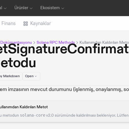
al
Ürünler
Ekosistem
Finans
Kaynaklar
a Dokümantasyonu
Solana RPC Methods
Kullanımdan Kaldırılan Meto
etSignatureConfirma
etodu
y Markdown
Open
şlem imzasının mevcut durumunu (işlenmiş, onaylanmış, sonl
ullanımdan Kaldırılan Metot
u metodun
solana-core
v2.0 sürümünde kaldırılması bekleniyor. Lütfe