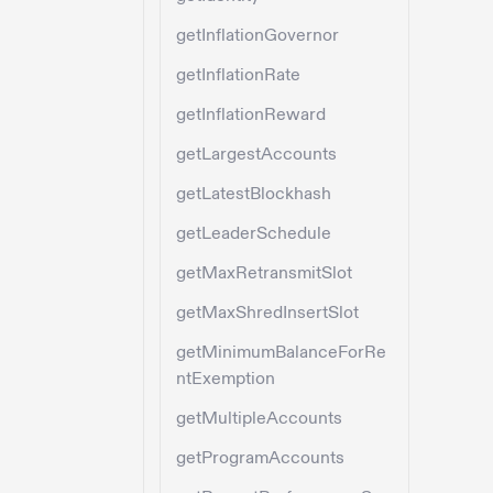
getInflationGovernor
getInflationRate
getInflationReward
getLargestAccounts
getLatestBlockhash
getLeaderSchedule
getMaxRetransmitSlot
getMaxShredInsertSlot
getMinimumBalanceForRe
ntExemption
getMultipleAccounts
getProgramAccounts