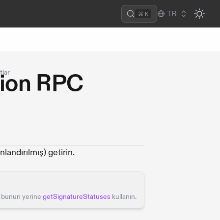
TR
⌘ K
tlar
tion RPC
andırılmış) getirin.
n bunun yerine
getSignatureStatuses
kullanın.