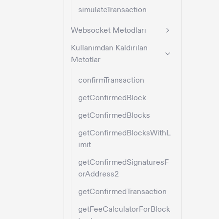
simulateTransaction
Websocket Metodları
Kullanımdan Kaldırılan
Metotlar
confirmTransaction
getConfirmedBlock
getConfirmedBlocks
getConfirmedBlocksWithL
imit
getConfirmedSignaturesF
orAddress2
getConfirmedTransaction
getFeeCalculatorForBlock