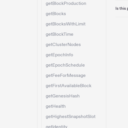
getBlockProduction
Is this
getBlocks
getBlocksWithLimit
getBlockTime
getClusterNodes
getEpochInfo
getEpochSchedule
getFeeForMessage
getFirstAvailableBlock
getGenesisHash
getHealth
getHighestSnapshotSlot
getIdentity