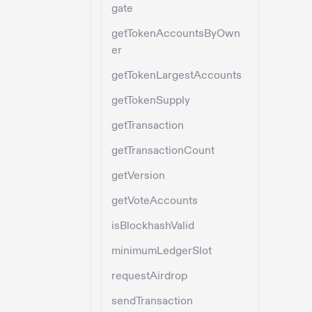
gate
getTokenAccountsByOwn
er
getTokenLargestAccounts
getTokenSupply
getTransaction
getTransactionCount
getVersion
getVoteAccounts
isBlockhashValid
minimumLedgerSlot
requestAirdrop
sendTransaction