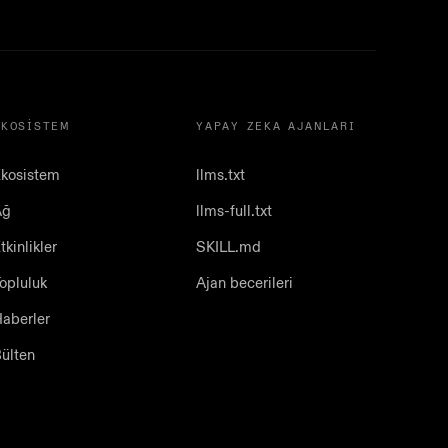
EKOSISTEM
YAPAY ZEKA AJANLARI
kosistem
llms.txt
Ağ
llms-full.txt
tkinlikler
SKILL.md
opluluk
Ajan becerileri
aberler
ülten