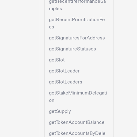
getRecentPerformanceSa
mples
getRecentPrioritizationFe
es
getSignaturesForAddress
getSignatureStatuses
getSlot
getSlotLeader
getSlotLeaders
getStakeMinimumDelegati
on
getSupply
getTokenAccountBalance
getTokenAccountsByDele