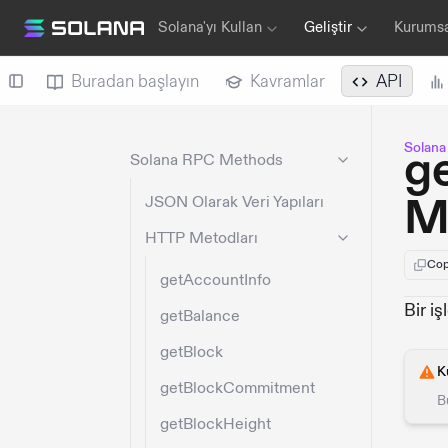
Solana'yı Kullan
Geliştir
Kurums
Buradan başlayın
Kavramlar
API
Solan
g
Solana RPC Methods
M
JSON Olarak Veri Yapıları
HTTP Metodları
Cop
getAccountInfo
Bir i
getBalance
getBlock
K
getBlockCommitment
B
getBlockHeight