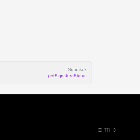
Sonraki
getSignatureStatus
TR