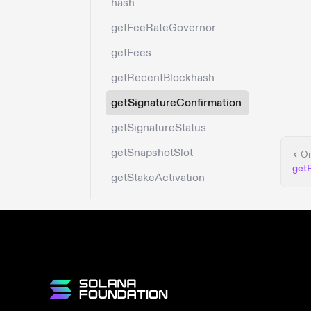
hash
getFeeRateGovernor
getFees
getRecentBlockhash
getSignatureConfirmation
getSignatureStatus
getSnapshotSlot
Ön
get
getStakeActivation