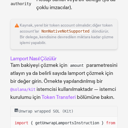
authority
çoklu imzacılar).
Kaynak, yerel bir token account olmalıdır; diğer token
account'lar
NonNativeNotSupported
döndürür.
Bir delege, kendisine devredilen miktara kadar çözme
işlemi yapabilir.
Lamport Nasıl Çözülür
Tam bakiyeyi çözmek için
parametresini
amount
atlayın ya da belirli sayıda lamport çözmek için
bir değer girin. Örnekte yapılandırılmış bir
istemcisi kullanılmaktadır — istemci
@solana/kit
kurulumu için
Token Transferi
bölümüne bakın.
Unwrap wrapped SOL (Kit)
import
{ getUnwrapLamportsInstruction }
from
"@so