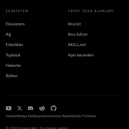
EKOSISTEM
YAPAY ZEKA AJANLARI
Ekosistem
llms.txt
Ağ
llms-full.txt
Etkinlikler
SKILL.md
Topluluk
Ajan becerileri
Haberler
Bülten
Hibeler
Medya Kiti
Kariyer
Sorumluluk Reddi
Gizlilik Politikası
© 2026 Solana Vakfı. Tüm hakları saklıdır.