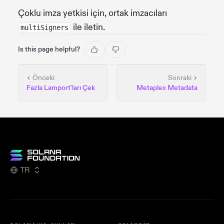
Çoklu imza yetkisi için, ortak imzacıları
ile iletin.
multiSigners
Is this page helpful?
Önceki
Sonraki
Fazla Lamport'ları Çek
Metaplex Metadata
TR