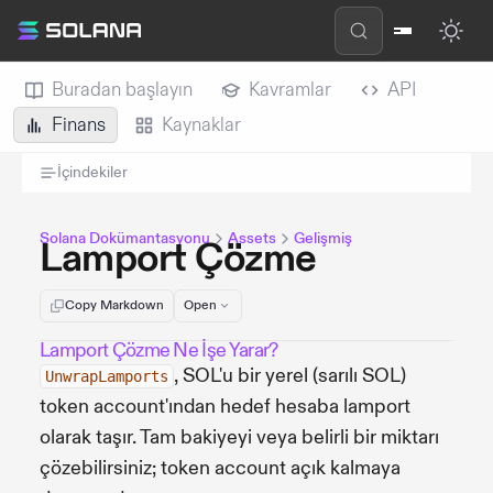
Buradan başlayın
Kavramlar
API
Finans
Kaynaklar
İçindekiler
Solana Dokümantasyonu
Assets
Gelişmiş
Lamport Çözme
Copy Markdown
Open
Lamport Çözme Ne İşe Yarar?
, SOL'u bir yerel (sarılı SOL)
UnwrapLamports
token account'ından hedef hesaba lamport
olarak taşır. Tam bakiyeyi veya belirli bir miktarı
çözebilirsiniz; token account açık kalmaya