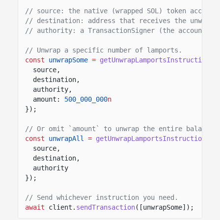
// source: the native (wrapped SOL) token account
// destination: address that receives the unwrapp
// authority: a TransactionSigner (the account ow
// Unwrap a specific number of lamports.
const
unwrapSome
=
getUnwrapLamportsInstruction
({
source,
destination,
authority,
amount:
500_000_000
n
});
// Or omit `amount` to unwrap the entire balance.
const
unwrapAll
=
getUnwrapLamportsInstruction
({
source,
destination,
authority
});
// Send whichever instruction you need.
await
client.
sendTransaction
([unwrapSome]);