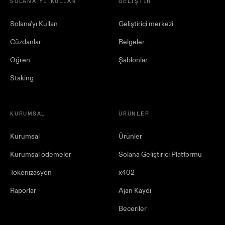
SOLANA'YI KULLAN
GELIŞTIR
Solana'yı Kullan
Geliştirici merkezi
Cüzdanlar
Belgeler
Öğren
Şablonlar
Staking
KURUMSAL
ÜRÜNLER
Kurumsal
Ürünler
Kurumsal ödemeler
Solana Geliştirici Platformu
Tokenizasyon
x402
Raporlar
Ajan Kaydı
Beceriler