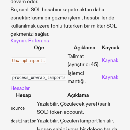
devam eder.
Bu, sarılı SOL hesabını kapatmaktan daha
esnektir: kısmi bir çözme işlemi, hesabı ileride
kullanılmak üzere fonlu tutarken bir miktar SOL
çekmenizi sağlar.
Kaynak Referans
Öğe
Açıklama
Kaynak
Talimat
Kaynak
UnwrapLamports
(ayrıştırıcı 45).
İşlemci
Kaynak
process_unwrap_lamports
mantığı.
Hesaplar
Hesap
Açıklama
Yazılabilir. Çözülecek yerel (sarılı
source
SOL) token account.
Yazılabilir. Çözülen lamport'ları alır.
destination
Hesap sahibi veya bir delege (ya da