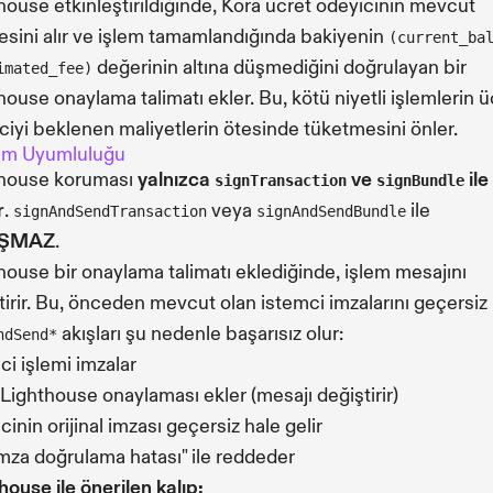
house etkinleştirildiğinde, Kora ücret ödeyicinin mevcut
esini alır ve işlem tamamlandığında bakiyenin
(current_ba
değerinin altına düşmediğini doğrulayan bir
imated_fee)
house onaylama talimatı ekler. Bu, kötü niyetli işlemlerin ü
ciyi beklenen maliyetlerin ötesinde tüketmesini önler.
em Uyumluluğu
thouse koruması
yalnızca
ve
ile
signTransaction
signBundle
r
.
veya
ile
signAndSendTransaction
signAndSendBundle
IŞMAZ
.
house bir onaylama talimatı eklediğinde, işlem mesajını
tirir. Bu, önceden mevcut olan istemci imzalarını geçersiz k
akışları şu nedenle başarısız olur:
ndSend*
ci işlemi imzalar
 Lighthouse onaylaması ekler (mesajı değiştirir)
inin orijinal imzası geçersiz hale gelir
imza doğrulama hatası" ile reddeder
house ile önerilen kalıp: