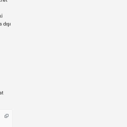
cret
ki
s dışı
at