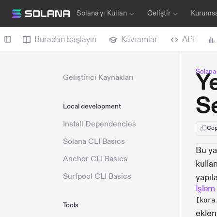
Solana'yı Kullan
Geliştir
Kurums
Buradan başlayın
Kavramlar
API
Solan
Ye
Geliştirici Kaynakları
Se
Local development
Install Dependencies
Cop
Solana CLI Basics
Bu ya
Anchor CLI Basics
kulla
Surfpool CLI Basics
yapıl
İşlem 
[kora
Tools
eklen