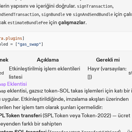
erin yapısını ve içeriğini doğrular.
,
signTransaction
,
ve
için çalı
ndSendTransaction
signBundle
signAndSendBundle
cak
için
çalışmazlar
.
estimateBundleFee
ra
.
plugins
]
bled = [
"gas_swap"
]
nek
Açıklama
Gerekli mi
Etkinleştirilmiş işlem eklentileri
Hayır (varsayılan:
s
ed
listesi
[])
Eklentisi
wap
eklentisi, gazsız token-SOL takas işlemleri için katı bir
wap
ı uygular. Etkinleştirildiğinde, imzalama akışları üzerinden
rilen her işlem tam olarak şunları içermelidir:
PL Token transferi
(SPL Token veya Token-2022) — ücret
yenden farklı bir sahipten