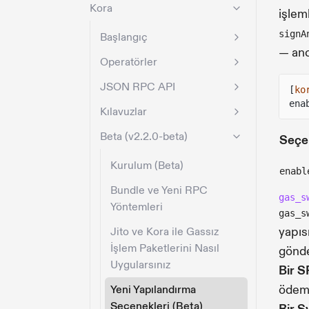
Kora
işleml
signA
Başlangıç
— an
Operatörler
JSON RPC API
[
ko
ena
Kılavuzlar
Beta (v2.2.0-beta)
Seçe
Kurulum (Beta)
enabl
Bundle ve Yeni RPC
gas_s
Yöntemleri
gas_s
yapıs
Jito ve Kora ile Gassız
İşlem Paketlerini Nasıl
gönde
Uygularsınız
Bir S
ödeme
Yeni Yapılandırma
Seçenekleri (Beta)