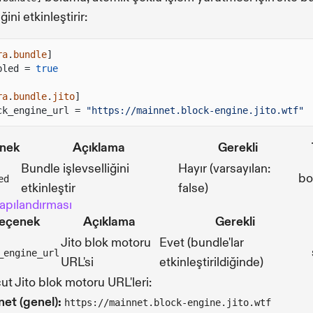
ini etkinleştirir:
ra
.
bundle
]
bled =
true
ra
.
bundle
.
jito
]
ck_engine_url =
"https://mainnet.block-engine.jito.wtf"
nek
Açıklama
Gerekli
Bundle işlevselliğini
Hayır (varsayılan:
bo
ed
etkinleştir
false)
Yapılandırması
eçenek
Açıklama
Gerekli
Jito blok motoru
Evet (bundle'lar
_engine_url
URL'si
etkinleştirildiğinde)
t Jito blok motoru URL'leri:
et (genel):
https://mainnet.block-engine.jito.wtf