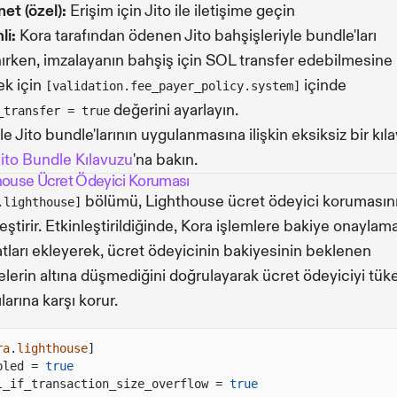
et (özel):
Erişim için Jito ile iletişime geçin
li:
Kora tarafından ödenen Jito bahşişleriyle bundle'ları
nırken, imzalayanın bahşiş için SOL transfer edebilmesine 
k için
içinde
[validation.fee_payer_policy.system]
değerini ayarlayın.
_transfer = true
le Jito bundle'larının uygulanmasına ilişkin eksiksiz bir kıl
ito Bundle Kılavuzu
'na bakın.
house Ücret Ödeyici Koruması
bölümü, Lighthouse ücret ödeyici korumasın
.lighthouse]
leştirir. Etkinleştirildiğinde, Kora işlemlere bakiye onaylam
atları ekleyerek, ücret ödeyicinin bakiyesinin beklenen
elerin altına düşmediğini doğrulayarak ücret ödeyiciyi tü
ılarına karşı korur.
ra
.
lighthouse
]
bled =
true
l_if_transaction_size_overflow =
true