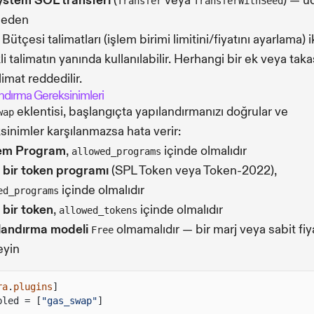
ystem SOL transferi
(
veya
) — ü
Transfer
TransferWithSeed
eden
Bütçesi talimatları (işlem birimi limitini/fiyatını ayarlama) i
i talimatın yanında kullanılabilir. Herhangi bir ek veya taka
limat reddedilir.
ndırma Gereksinimleri
eklentisi, başlangıçta yapılandırmanızı doğrular ve
wap
sinimler karşılanmazsa hata verir:
em Program
,
içinde olmalıdır
allowed_programs
 bir token programı
(SPL Token veya Token-2022),
içinde olmalıdır
ed_programs
 bir token
,
içinde olmalıdır
allowed_tokens
landırma modeli
olmamalıdır — bir marj veya sabit fiy
Free
eyin
ra
.
plugins
]
bled = [
"gas_swap"
]