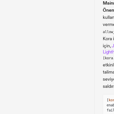
Mainn
Önem
kulla
verme
allow
Kora i
için,
J
Light
[kora
etkin
talim
seviy
saldır
[
ko
ena
fai