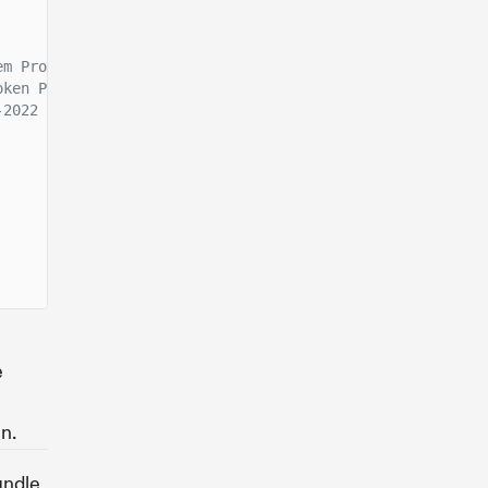
em Program
oken Program
-2022 Program
e
n.
undle