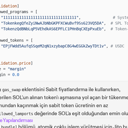
lidation
]
owed_programs = [
"11111111111111111111111111111111"
,
# Syst
"TokenkegQfeZyiNwAJbNbGKPFXCWuBvf9Ss623VQ5DA"
,
# SPL T
"TokenzQdBNbLqP5VEhdkAS6EPFLC1PHnBqCXEpPxuEb"
,
# Token
owed_tokens = [
"EPjFWdd5AufqSSqeM2qN1xzybapC8G4wEGGkZwyTDt1v"
,
# USDC
lidation
.
price
]
e =
"margin"
gin =
0.0
:
eklentisini Sabit fiyatlandırma ile kullanırken,
gas_swap
rilen SOL'un alınan token'ı aşmasına yol açan bir tükenm
undan kaçınmak için sabit token ücretinin en az
değerinde SOL'a eşit olduğundan emin olu
llowed_lamports
e Yapılandırması
bölümü, atomik çoklu işlem yürütmesi için Jito b
.bundle]