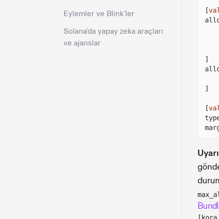
[
va
Eylemler ve Blink'ler
all
Solana'da yapay zeka araçları
ve ajanslar
]
all
]
[
va
typ
mar
Uyarı
gönde
durum
max_a
Bundl
[kora