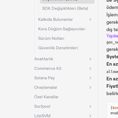
Bir S
ödem
SDK Değişiklikleri (Beta)
İşlem 
Katkıda Bulunanlar
gerekl
Kora Düğüm Sağlayıcıları
dış ta
Yapıla
Sürüm Notları
gas_s
Güvenlik Denetimleri
gerek
Syst
Anahtarlık
En az
Commerce Kit
allow
Solana Pay
En az
Fiyat
Onaylamalar
belirl
Özel Kanallar
Surfpool
[
ko
ena
LiteSVM