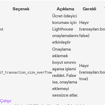
Seçenek
Açıklama
Gerekli
Ücret ödeyici
koruması için
Hayır
Lighthouse
(varsayılan:
bo
ed
onaylamalarını
false)
etkinleştir
Onaylama
eklemek
boyut sınırını
Hayır
aşarsa işlemi
(varsayılan:
bo
if_transaction_size_overflow
reddet. False
true)
ise, onaylama
eklemeyi
sessizce atlar.
Çalışır