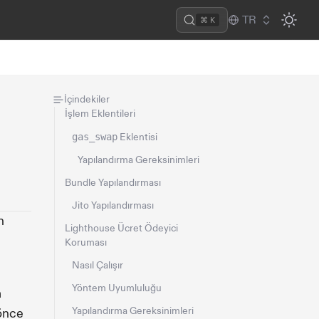
TR
⌘ K
İçindekiler
İşlem Eklentileri
gas_swap
Eklentisi
Yapılandırma Gereksinimleri
Bundle Yapılandırması
Jito Yapılandırması
n
Lighthouse Ücret Ödeyici
Koruması
Nasıl Çalışır
Yöntem Uyumluluğu
m
Yapılandırma Gereksinimleri
 önce