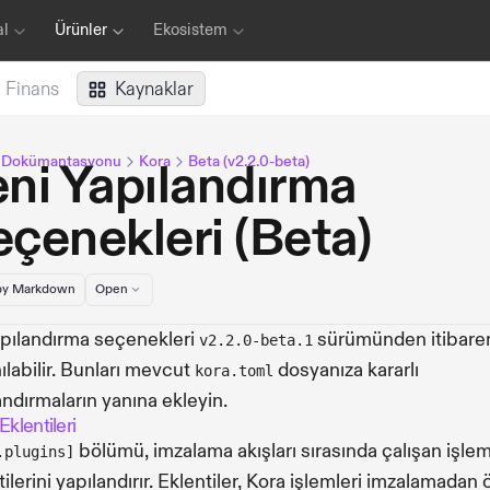
al
Ürünler
Ekosistem
Finans
Kaynaklar
a Dokümantasyonu
Kora
Beta (v2.2.0-beta)
ni Yapılandırma
çenekleri (Beta)
y Markdown
Open
pılandırma seçenekleri
sürümünden itibare
v2.2.0-beta.1
nılabilir. Bunları mevcut
dosyanıza kararlı
kora.toml
andırmaların yanına ekleyin.
Eklentileri
bölümü, imzalama akışları sırasında çalışan işle
.plugins]
tilerini yapılandırır. Eklentiler, Kora işlemleri imzalamadan