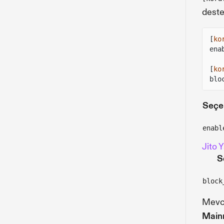
desteğ
[
ko
ena
[
ko
blo
Seçe
enabl
Jito 
S
block
Mevcu
Mainn