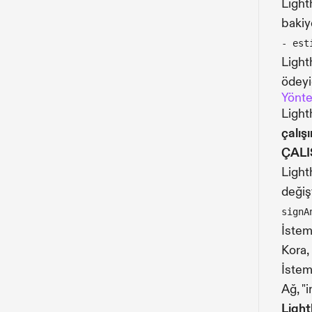
Light
bakiy
- est
Light
ödeyi
Yönt
Ligh
çalışı
ÇAL
Light
değiş
signA
İstem
Kora,
İstemc
Ağ, "
Light