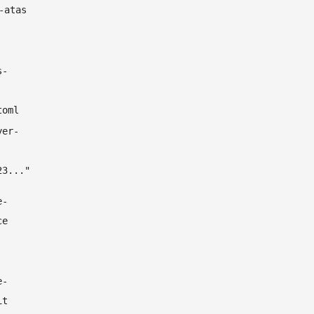
-atas
s-
toml
yer-
23..."
e-
ce
e-
it