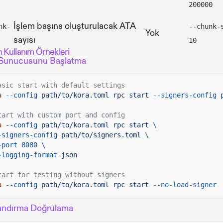
200000
İşlem başına oluşturulacak ATA
nk-
--chunk-
Yok
sayısı
10
 Kullanım Örnekleri
Sunucusunu Başlatma
asic start with default settings
a
--config
path/to/kora.toml rpc start
--signers-config
tart with custom port and config
a
--config
path/to/kora.toml rpc start
\
-signers-config
path/to/signers.toml
\
-port 8080 \
-logging-format
json
tart for testing without signers
a
--config
path/to/kora.toml rpc start
--no-load-signer
andırma Doğrulama