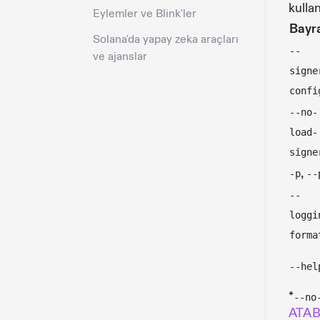
kullanı
Eylemler ve Blink'ler
Bayr
Solana'da yapay zeka araçları
--
ve ajanslar
signe
confi
--no-
load-
signe
,
-p
--
--
loggi
forma
--hel
*
--no
ATA B