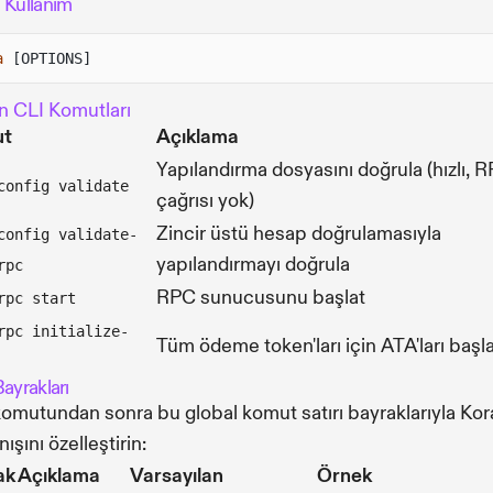
 Kullanım
a
[OPTIONS]
n CLI Komutları
ut
Açıklama
Yapılandırma dosyasını doğrula (hızlı, 
config validate
çağrısı yok)
Zincir üstü hesap doğrulamasıyla
config validate-
yapılandırmayı doğrula
rpc
RPC sunucusunu başlat
rpc start
rpc initialize-
Tüm ödeme token'ları için ATA'ları başl
ayrakları
omutundan sonra bu global komut satırı bayraklarıyla Kor
ışını özelleştirin:
ak
Açıklama
Varsayılan
Örnek