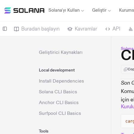
Solana'yı Kullan
Geliştir
Kurums
Buradan başlayın
Kavramlar
API
Solan
CL
Geliştirici Kaynakları
Cop
Local development
Install Dependencies
Son 
Komut
Solana CLI Basics
için e
Anchor CLI Basics
Kurul
Surfpool CLI Basics
car
Tools