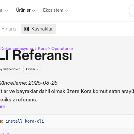
al
Ürünler
Ekosistem
Finans
Kaynaklar
a Dokümantasyonu
Kora
Operatörler
I Referansı
y Markdown
Open
Güncelleme: 2025-08-25
lar ve bayraklar dahil olmak üzere Kora komut satırı aray
ksiksiz referans.
um
go
install kora-cli