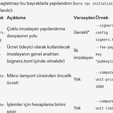
aşlatmayı bu bayraklarla yapılandırın (
kora rpc initialize
lanılır):
ak
Açıklama
Varsayılan
Örnek
--signer
Çoklu imzalayan yapılandırma
Gerekli*
rs-
config
dosyasının yolu
g
signers.
Ücret ödeyici olarak kullanılacak
-
--fee-pa
İlk
imzalayanın genel anahtarı
-
key
imzalayan
(signers.toml içinde olmalıdır)
"pubkey1
--comput
Mikro-lamport cinsinden öncelik
te-
Yok
unit-pri
ücreti
1000
--comput
İşlemler için hesaplama birimi
te-
Yok
unit-lim
sınırı