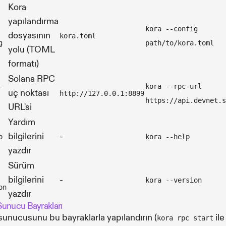
Kora
yapılandırma
kora --config
dosyasının
kora.toml
g
path/to/kora.toml
yolu (TOML
formatı)
Solana RPC
-
kora --rpc-url
uç noktası
http://127.0.0.1:8899
https://api.devnet.s
URL'si
Yardım
bilgilerini
-
p
kora --help
yazdır
Sürüm
bilgilerini
-
kora --version
on
yazdır
unucu Bayrakları
unucusunu bu bayraklarla yapılandırın (
ile
kora rpc start