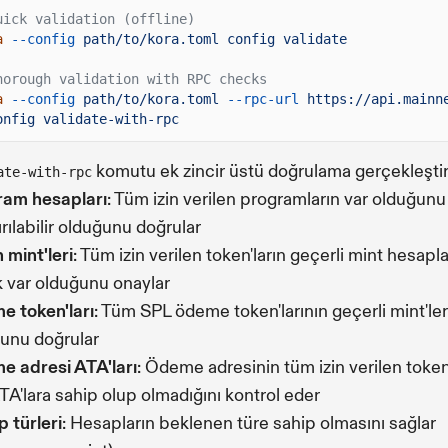
uick validation (offline)
a
--config
path/to/kora.toml config validate
horough validation with RPC checks
a
--config
path/to/kora.toml
--rpc-url
https://api.mainn
onfig validate-with-rpc
komutu ek zincir üstü doğrulama gerçekleştiri
ate-with-rpc
ram hesapları
: Tüm izin verilen programların var olduğunu
ırılabilir olduğunu doğrular
 mint'leri
: Tüm izin verilen token'ların geçerli mint hesapla
k var olduğunu onaylar
 token'ları
: Tüm SPL ödeme token'larının geçerli mint'ler
unu doğrular
 adresi ATA'ları
: Ödeme adresinin tüm izin verilen token
ATA'lara sahip olup olmadığını kontrol eder
 türleri
: Hesapların beklenen türe sahip olmasını sağlar