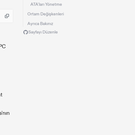
ATA'ları Yönetme
Ortam Değişkenleri
Ayrıca Bakınız
Sayfayı Düzenle
RPC
at
a'nın