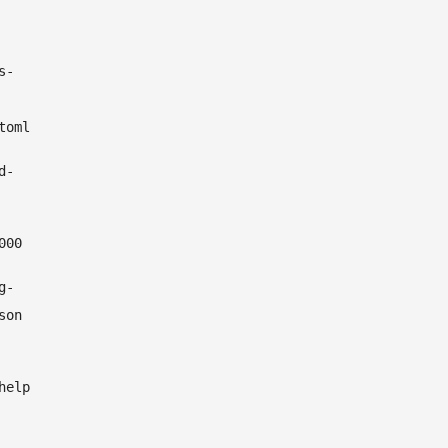
s-
toml
d-
000
g-
son
help