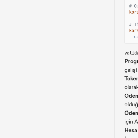
# Q
kor
# T
kor
c
valid
Prog
çalışt
Token
olara
Ödeme
olduğ
Ödeme
için 
Hesap