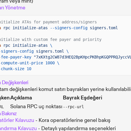
ram veya mint)
arı Yönetme
nitialize ATAs for payment address/signers
a
rpc initialize-atas
--signers-config
signers.toml
nitialize with custom fee payer and priority
a
rpc initialize-atas
\
-signers-config
signers.toml
\
-fee-payer-key
"7xKXtg2CW87d3HEQ2BpKHpcPKBhpKGQPPRQJyccV
-compute-unit-price 1000 \
-chunk-size 10
 Değişkenleri
tam değişkenleri komut satırı bayrakları yerine kullanılabili
şken
Açıklama
Bayrak Eşdeğeri
Solana RPC uç noktası
RL
--rpc-url
 Bakınız
törler Kılavuzu
- Kora operatörlerine genel bakış
andırma Kılavuzu
- Detaylı yapılandırma seçenekleri