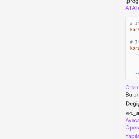
(prog
ATA'l
# I
kor
# I
kor
-
-
-
-
Ortam
Bu or
Deği
RPC_U
Ayrıca
Opera
Yapıl