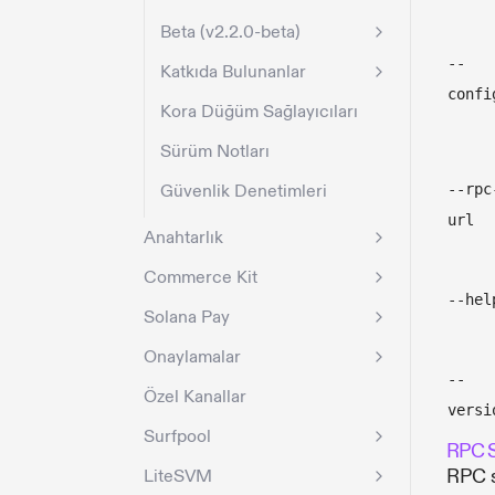
Beta (v2.2.0-beta)
--
Katkıda Bulunanlar
confi
Kora Düğüm Sağlayıcıları
Sürüm Notları
Güvenlik Denetimleri
--rpc
url
Anahtarlık
Commerce Kit
--hel
Solana Pay
Onaylamalar
--
Özel Kanallar
versi
Surfpool
RPC S
RPC s
LiteSVM