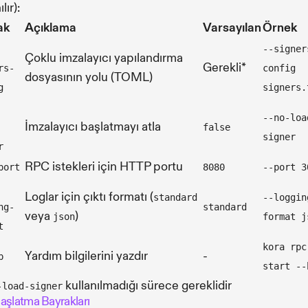
lır):
ak
Açıklama
Varsayılan
Örnek
--signer
Çoklu imzalayıcı yapılandırma
Gerekli*
rs-
config
dosyasının yolu (TOML)
g
signers.
--no-loa
İmzalayıcı başlatmayı atla
false
signer
r
RPC istekleri için HTTP portu
port
8080
--port 3
Loglar için çıktı formatı (
standard
--loggin
ng-
standard
veya
)
json
format j
t
kora rpc
Yardım bilgilerini yazdır
-
p
start --
kullanılmadığı sürece gereklidir
-load-signer
aşlatma Bayrakları