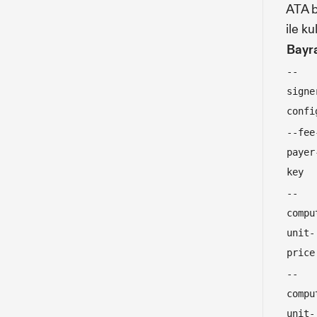
ATA b
ile kul
Bayr
--
signe
confi
--fee
payer
key
--
compu
unit-
price
--
compu
unit-