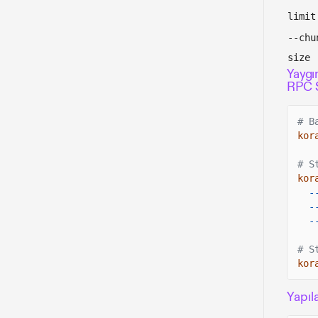
limit
--chu
size
Yaygın
RPC 
# B
kor
# S
kor
-
-
-
# S
kor
Yapıl