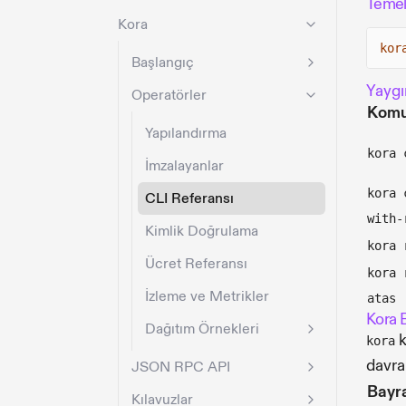
Temel
Kora
kor
Başlangıç
Yaygı
Operatörler
Kom
Yapılandırma
kora 
İmzalayanlar
kora 
CLI Referansı
with-
Kimlik Doğrulama
kora 
Ücret Referansı
kora 
İzleme ve Metrikler
atas
Kora B
Dağıtım Örnekleri
k
kora
davran
JSON RPC API
Bayr
Kılavuzlar