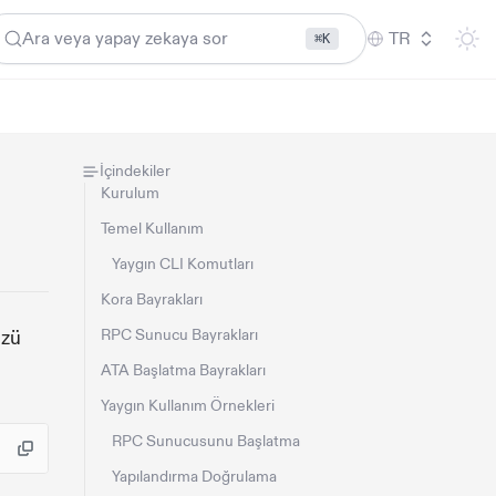
Ara veya yapay zekaya sor
TR
⌘K
İçindekiler
Kurulum
Temel Kullanım
Yaygın CLI Komutları
Kora Bayrakları
üzü
RPC Sunucu Bayrakları
ATA Başlatma Bayrakları
Yaygın Kullanım Örnekleri
RPC Sunucusunu Başlatma
Yapılandırma Doğrulama