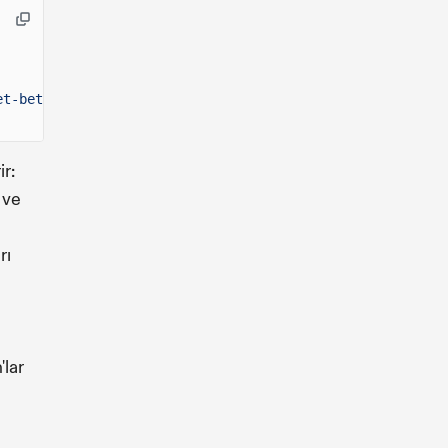
et-beta.solana.com
\
r:
 ve
rı
'lar