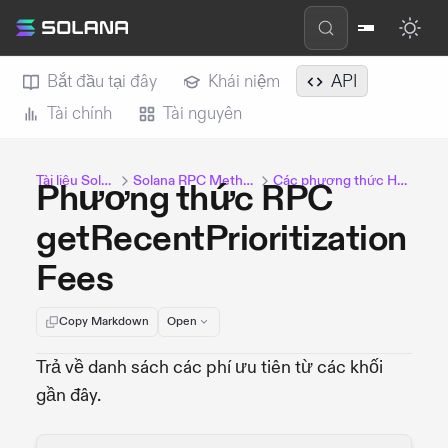
Bắt đầu tại đây
Khái niệm
API
Tài chính
Tài nguyên
Tài liệu Solana
Solana RPC Methods
Các phương thức HTTP
Phương thức RPC
getRecentPrioritization
Fees
Copy Markdown
Open
Trả về danh sách các phí ưu tiên từ các khối
gần đây.