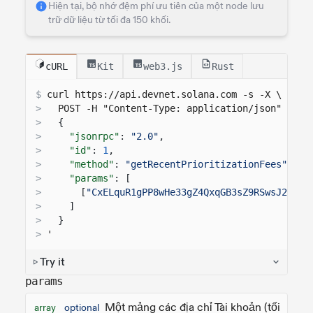
Hiện tại, bộ nhớ đệm phí ưu tiên của một node lưu
trữ dữ liệu từ tối đa 150 khối.
cURL
Kit
web3.js
Rust
$
curl 
https://api.devnet.solana.com
 -s -X \
>
  POST -H "Content-Type: application/json" -d '
>
{
>
"jsonrpc"
:
"2.0"
,
>
"id"
:
1
,
>
"method"
:
"getRecentPrioritizationFees"
,
>
"params"
: [
>
[
"CxELquR1gPP8wHe33gZ4QxqGB3sZ9RSwsJ2KshV
>
]
>
}
>
'
Try it
params
Một mảng các địa chỉ Tài khoản (tối
array
optional