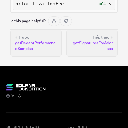
prioritizationFee
u64
Is this page helpful?
Trước
Tiếp theo
getRecentPerformanc
getSignaturesForAddr
eSamples
ess
VI
SỬ DỤNG SOLANA
XÂY DỰNG