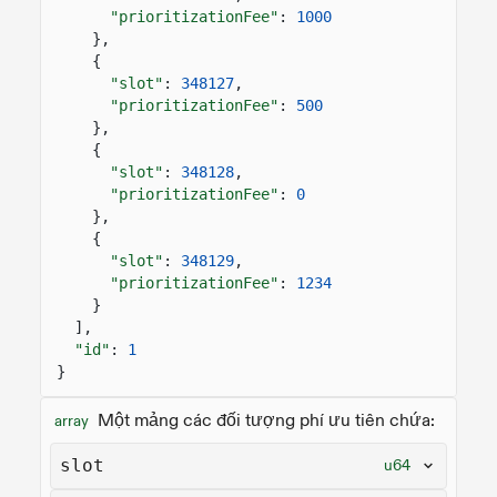
"prioritizationFee"
:
1000
},
{
"slot"
:
348127
,
"prioritizationFee"
:
500
},
{
"slot"
:
348128
,
"prioritizationFee"
:
0
},
{
"slot"
:
348129
,
"prioritizationFee"
:
1234
}
],
"id"
:
1
}
Một mảng các đối tượng phí ưu tiên chứa:
array
slot
u64