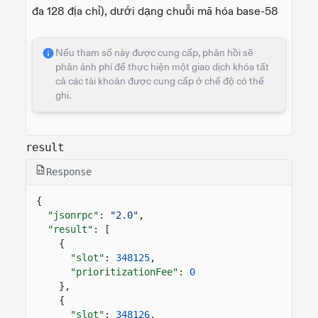
đa 128 địa chỉ), dưới dạng chuỗi mã hóa base-58
Nếu tham số này được cung cấp, phản hồi sẽ
phản ánh phí để thực hiện một giao dịch khóa tất
cả các tài khoản được cung cấp ở chế độ có thể
ghi.
result
Response
{
"jsonrpc"
:
"2.0"
,
"result"
: [
{
"slot"
:
348125
,
"prioritizationFee"
:
0
},
{
"slot"
:
348126
,