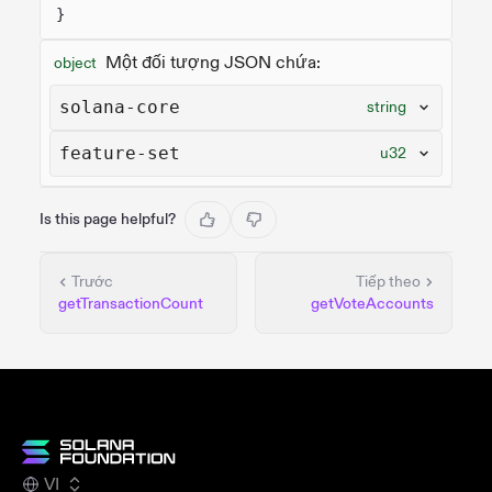
}
Một đối tượng JSON chứa:
object
solana-core
string
feature-set
u32
Is this page helpful?
Trước
Tiếp theo
getTransactionCount
getVoteAccounts
VI