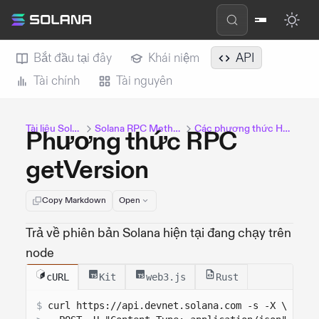
Bắt đầu tại đây
Khái niệm
API
Tài chính
Tài nguyên
Tài liệu Solana
Solana RPC Methods
Các phương thức HTTP
Phương thức RPC
getVersion
Copy Markdown
Open
Trả về phiên bản Solana hiện tại đang chạy trên
node
cURL
Kit
web3.js
Rust
$
curl 
https://api.devnet.solana.com
 -s -X \