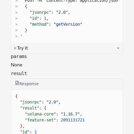
>
  POST -H "Content-Type: application/json" -d '
>
{
>
"jsonrpc"
:
"2.0"
,
>
"id"
:
1
,
>
"method"
:
"getVersion"
>
}
>
'
Try it
params
None
result
Response
{
"jsonrpc"
:
"2.0"
,
"result"
: {
"solana-core"
:
"1.16.7"
,
"feature-set"
:
2891131721
},
"id"
:
1