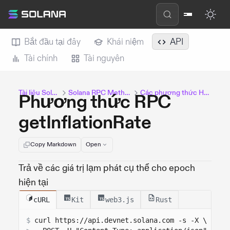
Bắt đầu tại đây
Khái niệm
API
Tài chính
Tài nguyên
Tài liệu Solana
Solana RPC Methods
Các phương thức HTTP
Phương thức RPC
getInflationRate
Copy Markdown
Open
Trả về các giá trị lạm phát cụ thể cho epoch
hiện tại
cURL
Kit
web3.js
Rust
$
curl 
https://api.devnet.solana.com
 -s -X \