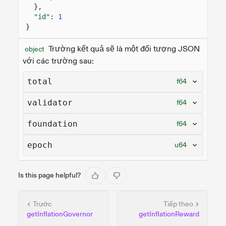
},
"id"
:
1
}
Trường kết quả sẽ là một đối tượng JSON
object
với các trường sau:
total
f64
validator
f64
foundation
f64
epoch
u64
Is this page helpful?
Trước
Tiếp theo
getInflationGovernor
getInflationReward