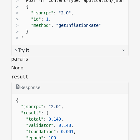
>
  POST -H "Content-Type: application/json" -d '
>
{
>
"jsonrpc"
:
"2.0"
,
>
"id"
:
1
,
>
"method"
:
"getInflationRate"
>
}
>
'
Try it
params
None
result
Response
{
"jsonrpc"
:
"2.0"
,
"result"
: {
"total"
:
0.149
,
"validator"
:
0.148
,
"foundation"
:
0.001
,
"epoch"
:
100