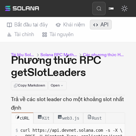
Bắt đầu tại đây
Khái niệm
API
Tài chính
Tài nguyên
Tài liệu Solana
Solana RPC Methods
Các phương thức HTTP
Phương thức RPC
getSlotLeaders
Copy Markdown
Open
Trả về các slot leader cho một khoảng slot nhất
định
cURL
Kit
web3.js
Rust
$
curl 
https://api.devnet.solana.com
 -s -X \