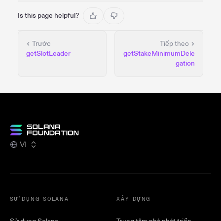
Is this page helpful?
Trước
Tiếp theo
getSlotLeader
getStakeMinimumDele
gation
VI
SỬ DỤNG SOLANA
XÂY DỰNG