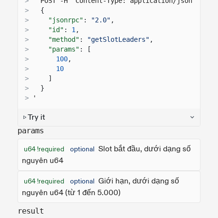
>
  POST -H "Content-Type: application/json" -d '
>
{
>
"jsonrpc"
:
"2.0"
,
>
"id"
:
1
,
>
"method"
:
"getSlotLeaders"
,
>
"params"
: [
>
100
,
>
10
>
]
>
}
>
'
Try it
params
Slot bắt đầu, dưới dạng số
u64 !required
optional
nguyên u64
Giới hạn, dưới dạng số
u64 !required
optional
nguyên u64 (từ 1 đến 5.000)
result