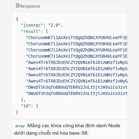
Response
{
"jsonrpc"
:
"2.0"
,
"result"
: [
"ChorusmmK7i1AxXeiTtQgQZhQNiXYU84ULeaYF1EH15n
"ChorusmmK7i1AxXeiTtQgQZhQNiXYU84ULeaYF1EH15n
"ChorusmmK7i1AxXeiTtQgQZhQNiXYU84ULeaYF1EH15n
"ChorusmmK7i1AxXeiTtQgQZhQNiXYU84ULeaYF1EH15n
"Awes4Tr6TX8JDzEhCZY2QVNimT6iD1zWHzf1vNyGvpLM
"Awes4Tr6TX8JDzEhCZY2QVNimT6iD1zWHzf1vNyGvpLM
"Awes4Tr6TX8JDzEhCZY2QVNimT6iD1zWHzf1vNyGvpLM
"Awes4Tr6TX8JDzEhCZY2QVNimT6iD1zWHzf1vNyGvpLM
"DWvDTSh3qfn88UoQTEKRV2JnLt5jtJAVoiCo3ivtMwXP
"DWvDTSh3qfn88UoQTEKRV2JnLt5jtJAVoiCo3ivtMwXP
],
"id"
:
1
}
Mảng các khóa công khai định danh Node
array
dưới dạng chuỗi mã hóa base-58.