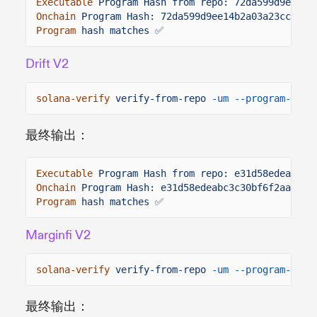
Executable
Program Hash from repo: 72da599d9ee14b
Onchain
Program Hash: 72da599d9ee14b2a03a23ccfa6f
Program
hash matches ✅
Drift V2
solana-verify
verify-from-repo
-um --program-id
d
最终输出：
Executable
Program Hash from repo: e31d58edeabc3c
Onchain
Program Hash: e31d58edeabc3c30bf6f2aa60bf
Program
hash matches ✅
Marginfi V2
solana-verify
verify-from-repo
-um --program-id
M
最终输出：