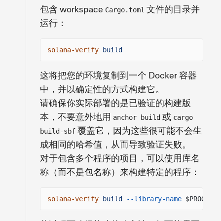
包含 workspace
文件的目录并
Cargo.toml
运行：
solana-verify
build
这将把您的环境复制到一个 Docker 容器
中，并以确定性的方式构建它。
请确保你实际部署的是已验证的构建版
本，不要意外地用
或
anchor build
cargo
覆盖它，因为这些很可能不会生
build-sbf
成相同的哈希值，从而导致验证失败。
对于包含多个程序的项目，可以使用库名
称（而不是包名称）来构建特定的程序：
solana-verify
build
--library-name
$PROGRAM_