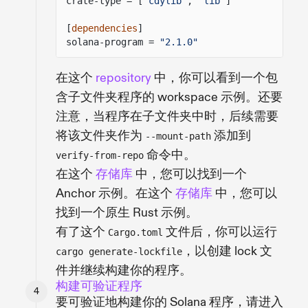
crate-type = [
"cdylib"
,
"lib"
]
[
dependencies
]
solana-program =
"2.1.0"
在这个
repository
中，你可以看到一个包
含子文件夹程序的 workspace 示例。还要
注意，当程序在子文件夹中时，后续需要
将该文件夹作为
添加到
--mount-path
命令中。
verify-from-repo
在这个
存储库
中，您可以找到一个
Anchor 示例。在这个
存储库
中，您可以
找到一个原生 Rust 示例。
有了这个
文件后，你可以运行
Cargo.toml
，以创建 lock 文
cargo generate-lockfile
件并继续构建你的程序。
构建可验证程序
要可验证地构建你的 Solana 程序，请进入