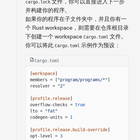
文件，你可以直接进入下一步
cargo.lock
并构建你的程序。
如果你的程序在子文件夹中，并且你有一
个 Rust workspace，则需要在仓库根目录
下创建一个 workspace
文件。
Cargo.toml
你可以将此
示例作为预设：
Cargo.toml
Cargo.toml
[
workspace
]
members = [
"program/programs/*"
]
resolver =
"2"
[
profile
.
release
]
overflow-checks =
true
lto =
"fat"
codegen-units =
1
[
profile
.
release
.
build-override
]
opt-level =
3