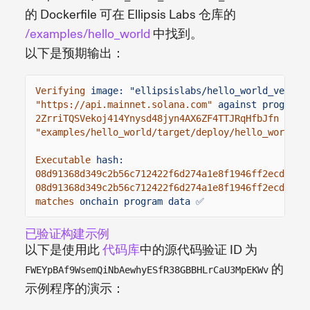
的 Dockerfile 可在 Ellipsis Labs 仓库的
/examples/hello_world
中找到。
以下是预期输出：
Verifying
image: "ellipsislabs/hello_world_verifi
"https://api.mainnet.solana.com"
against program 
2ZrriTQSVekoj414Ynysd48jyn4AX6ZF4TTJRqHfbJfn
Exec
"examples/hello_world/target/deploy/hello_world.s
Executable
hash:
08d91368d349c2b56c712422f6d274a1e8f1946ff2ecd1dc3
08d91368d349c2b56c712422f6d274a1e8f1946ff2ecd1dc3
matches
onchain program data ✅
已验证构建示例
以下是使用此
代码库
中的源代码验证 ID 为
的
FWEYpBAf9WsemQiNbAewhyESfR38GBBHLrCaU3MpEKWv
示例程序的演示：