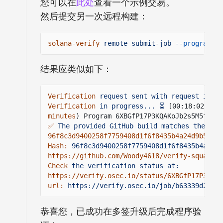
您可以在
此处
查看一个示例交易。
然后提交另一次远程构建：
solana-verify
remote submit-job
--program-id
结果应类似如下：
Verification
request sent with request id: b
Verification
in progress... ⏳
[00:18:02] ✅ 
minutes
) Program 6XBGfP17P3KQAKoJb2s5M5fR4aF
✅
The provided GitHub build matches the onc
96f8c3d9400258f7759408d1f6f8435b4a24d9b52f5a
Hash:
96f8c3d9400258f7759408d1f6f8435b4a24d9
https://github.com/Woody4618/verify-squads/t
Check
the verification status at:
https://verify.osec.io/status/6XBGfP17P3KQAK
url:
https://verify.osec.io/job/b63339d2-163
恭喜您，已成功在多签升级后完成程序验