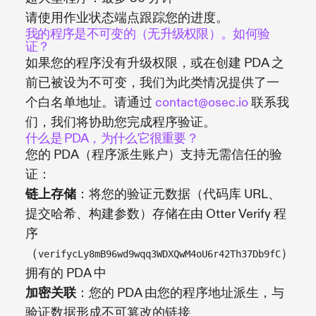
请使用作业状态端点跟踪您的进度。
我的程序是不可变的（无升级权限）。如何验
证？
如果您的程序没有升级权限，或在创建 PDA 之
前已被设为不可变，我们为此类情况提供了一
个白名单地址。请通过
contact@osec.io
联系我
们，我们将协助您完成程序验证。
什么是 PDA，为什么它很重要？
您的 PDA（程序派生账户）支持无需信任的验
证：
链上存储
：将您的验证元数据（代码库 URL、
提交哈希、构建参数）存储在由 Otter Verify 程
序
（
）
verifycLy8mB96wd9wqq3WDXQwM4oU6r42Th37Db9fC
拥有的 PDA 中
加密关联
：您的 PDA 由您的程序地址派生，与
验证数据形成不可篡改的链接