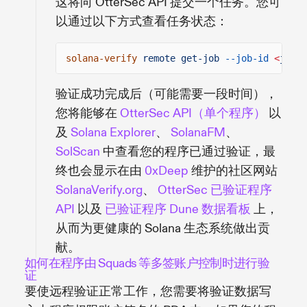
这将向 OtterSec API 提交一个任务。您可
以通过以下方式查看任务状态：
solana-verify
remote get-job
--job-id
<
job-i
验证成功完成后（可能需要一段时间），
您将能够在
OtterSec API（单个程序）
以
及
Solana Explorer
、
SolanaFM
、
SolScan
中查看您的程序已通过验证，最
终也会显示在由
0xDeep
维护的社区网站
SolanaVerify.org
、
OtterSec 已验证程序
API
以及
已验证程序 Dune 数据看板
上，
从而为更健康的 Solana 生态系统做出贡
献。
如何在程序由 Squads 等多签账户控制时进行验
证
要使远程验证正常工作，您需要将验证数据写