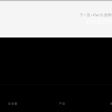
下一页
• Part
5
:
质押
什么是质
企业版
产品