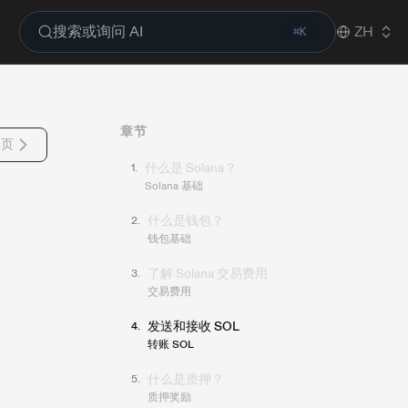
搜索或询问 AI
ZH
⌘K
章节
一页
第 1 章：
什么是 Solana？
1
.
Solana 基础
第 2 章：
什么是钱包？
2
.
钱包基础
第 3 章：
了解 Solana 交易费用
3
.
交易费用
第 4 章：
发送和接收 SOL
4
.
转账 SOL
第 5 章：
什么是质押？
5
.
质押奖励