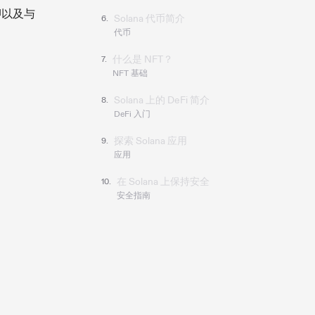
押以及与
第 6 章：
Solana 代币简介
6
.
代币
第 7 章：
什么是 NFT？
7
.
NFT 基础
第 8 章：
Solana 上的 DeFi 简介
8
.
DeFi 入门
第 9 章：
探索 Solana 应用
9
.
应用
第 10 章：
在 Solana 上保持安全
10
.
安全指南