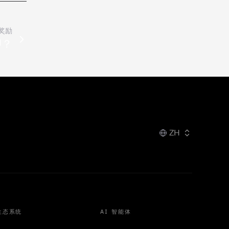
奖励
押？
ZH
生态系统
AI 智能体