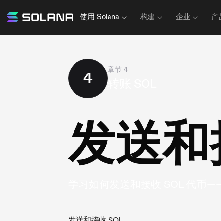
使用 Solana
构建
企业
产
当前章节
:
章节
4
4
转账 SOL
发送和接
学习如何发送和接收 SOL 代币—
发送和接收 SOL