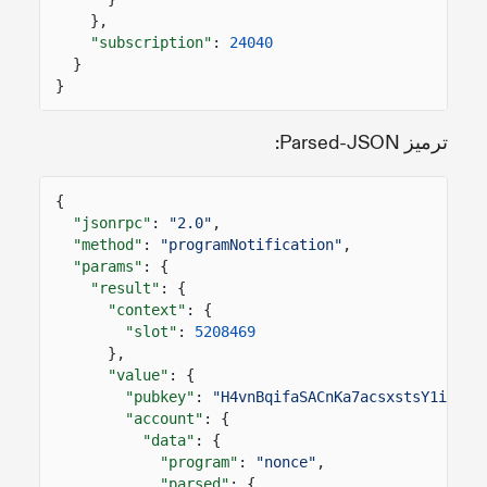
},
"subscription"
:
24040
}
}
ترميز Parsed-JSON:
{
"jsonrpc"
:
"2.0"
,
"method"
:
"programNotification"
,
"params"
: {
"result"
: {
"context"
: {
"slot"
:
5208469
},
"value"
: {
"pubkey"
:
"H4vnBqifaSACnKa7acsxstsY1iV1bv
"account"
: {
"data"
: {
"program"
:
"nonce"
,
"parsed"
: {