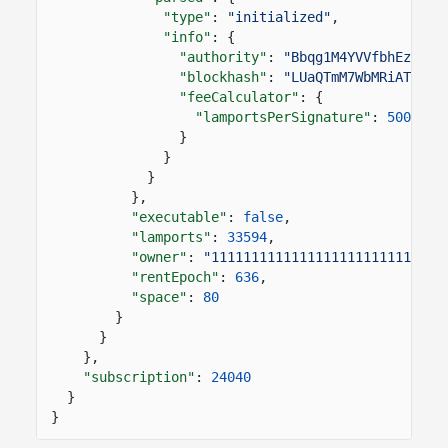
"type"
:
"initialized"
,
"info"
: {
"authority"
:
"Bbqg1M4YVVfbhEzwA9S
"blockhash"
:
"LUaQTmM7WbMRiATdMMH
"feeCalculator"
: {
"lamportsPerSignature"
:
5000
}
}
}
},
"executable"
:
false
,
"lamports"
:
33594
,
"owner"
:
"11111111111111111111111111111
"rentEpoch"
:
636
,
"space"
:
80
}
}
},
"subscription"
:
24040
}
}