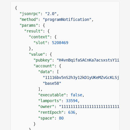
{
"jsonrpc"
:
"2.0"
,
"method"
:
"programNotification"
,
"params"
: {
"result"
: {
"context"
: {
"slot"
:
5208469
},
"value"
: {
"pubkey"
:
"H4vnBqifaSACnKa7acsxstsY1iV1bv
"account"
: {
"data"
: [
"11116bv5nS2h3y12kD1yUKeMZvGcKLSjQgX6
"base58"
],
"executable"
:
false
,
"lamports"
:
33594
,
"owner"
:
"11111111111111111111111111111
"rentEpoch"
:
636
,
"space"
:
80
}
}