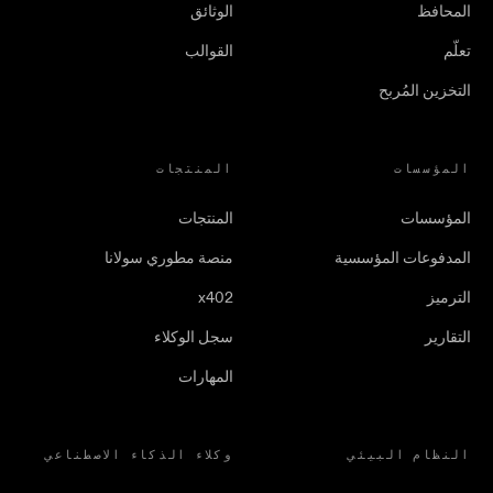
المحافظ
الوثائق
تعلّم
القوالب
التخزين المُربح
المؤسسات
المنتجات
المؤسسات
المنتجات
المدفوعات المؤسسية
منصة مطوري سولانا
الترميز
x402
التقارير
سجل الوكلاء
المهارات
النظام البيئي
وكلاء الذكاء الاصطناعي