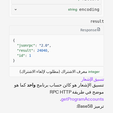
encoding
string
result
Response
{
"jsonrpc"
:
"2.0"
,
"result"
:
24040
,
"id"
:
1
}
معرف الاشتراك (مطلوب لإلغاء الاشتراك)
integer
تنسيق الإشعار
تنسيق الإشعار هو كائن حساب برنامج
واحد
كما هو
موضح في طريقة RPC HTTP
.
getProgramAccounts
ترميز Base58: