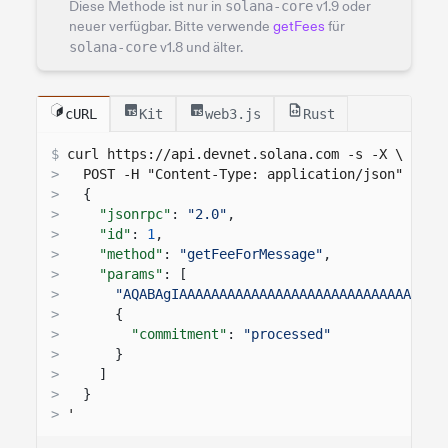
Diese Methode ist nur in
solana-core
v1.9 oder
neuer verfügbar. Bitte verwende
getFees
für
solana-core
v1.8 und älter.
cURL
Kit
web3.js
Rust
$
curl 
https://api.devnet.solana.com
 -s -X \
>
  POST -H "Content-Type: application/json" -d '
>
{
>
"jsonrpc"
:
"2.0"
,
>
"id"
:
1
,
>
"method"
:
"getFeeForMessage"
,
>
"params"
: [
>
"AQABAgIAAAAAAAAAAAAAAAAAAAAAAAAAAAAAAAAA
>
{
>
"commitment"
:
"processed"
>
}
>
]
>
}
>
'