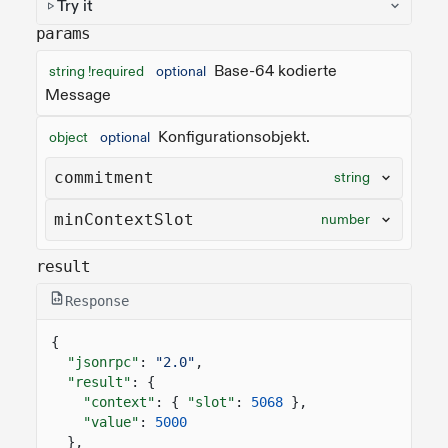
Try it
params
Base-64 kodierte
string !required
optional
Message
Konfigurationsobjekt.
object
optional
commitment
string
minContextSlot
number
result
Response
{
"jsonrpc"
:
"2.0"
,
"result"
: {
"context"
: {
"slot"
:
5068
},
"value"
:
5000
},