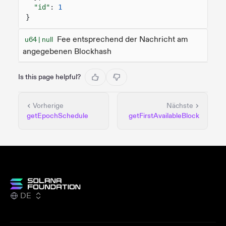
"id"
:
1
}
Fee entsprechend der Nachricht am
u64 | null
angegebenen Blockhash
Is this page helpful?
Vorherige
Nächste
getEpochSchedule
getFirstAvailableBlock
DE