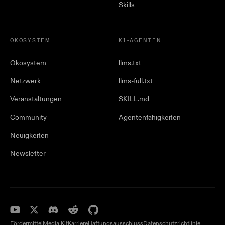
Skills
ÖKOSYSTEM
KI-AGENTEN
Ökosystem
llms.txt
Netzwerk
llms-full.txt
Veranstaltungen
SKILL.md
Community
Agentenfähigkeiten
Neuigkeiten
Newsletter
Fördermittel
Media Kit
Karriere
Haftungsausschluss
Datenschutzrichtlinie