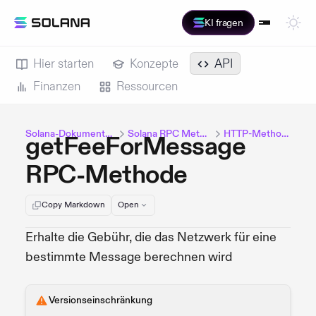
KI fragen
Hier starten
Konzepte
API
Finanzen
Ressourcen
Solana-Dokumentation
Solana RPC Methods
HTTP-Methoden
getFeeForMessage
RPC-Methode
Copy Markdown
Open
Erhalte die Gebühr, die das Netzwerk für eine
bestimmte Message berechnen wird
Versionseinschränkung