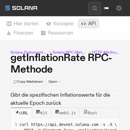
Hier starten
Konzepte
API
Finanzen
Ressourcen
Solana-Dokumentation
Solana RPC Methods
HTTP-Methoden
getInflationRate RPC-
Methode
Copy Markdown
Open
Gibt die spezifischen Inflationswerte für die
aktuelle Epoch zurück
cURL
Kit
web3.js
Rust
$
curl 
https://api.devnet.solana.com
 -s -X \