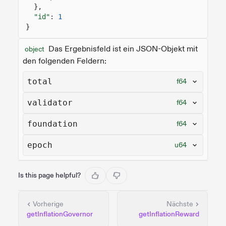
},
"id"
:
1
}
Das Ergebnisfeld ist ein JSON-Objekt mit
object
den folgenden Feldern:
total
f64
validator
f64
foundation
f64
epoch
u64
Is this page helpful?
Vorherige
Nächste
getInflationGovernor
getInflationReward