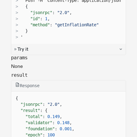
>
  POST -H "Content-Type: application/json" -d '
>
{
>
"jsonrpc"
:
"2.0"
,
>
"id"
:
1
,
>
"method"
:
"getInflationRate"
>
}
>
'
Try it
params
None
result
Response
{
"jsonrpc"
:
"2.0"
,
"result"
: {
"total"
:
0.149
,
"validator"
:
0.148
,
"foundation"
:
0.001
,
"epoch"
:
100