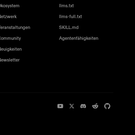
Ökosystem
llms.txt
etzwerk
llms-full.txt
eranstaltungen
SKILL.md
Community
Agentenfähigkeiten
euigkeiten
ewsletter