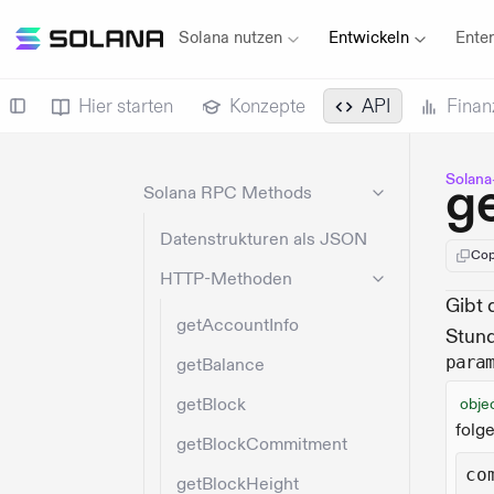
Solana nutzen
Entwickeln
Enter
Hier starten
Konzepte
API
Finan
Solana
g
Solana RPC Methods
Datenstrukturen als JSON
Cop
HTTP-Methoden
Gibt 
getAccountInfo
Stun
para
getBalance
getBlock
obje
folg
getBlockCommitment
co
getBlockHeight