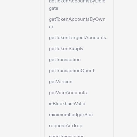
getTokenAccountsByDele
gate
getTokenAccountsByOwn
er
getTokenLargestAccounts
getTokenSupply
getTransaction
getTransactionCount
getVersion
getVoteAccounts
isBlockhashValid
minimumLedgerSlot
requestAirdrop
sendTransaction