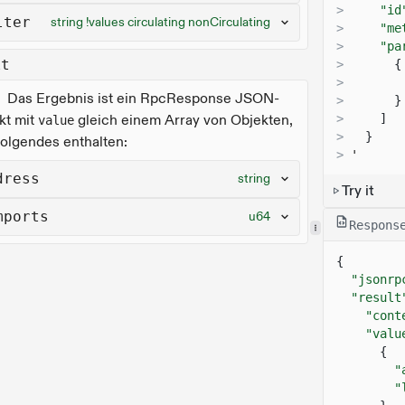
>
"id
lter
string !values circulating nonCirculating
>
"me
>
"pa
lt
>
{
>
Das Ergebnis ist ein RpcResponse JSON-
>
}
kt mit
gleich einem Array von Objekten,
>
]
value
>
}
Folgendes enthalten:
>
'
dress
string
Try it
mports
u64
Respons
{
"jsonrp
"result
"cont
"valu
{
"
"