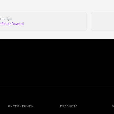
rherige
nflationReward
UNTERNEHMEN
PRODUKTE