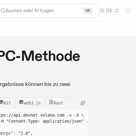
Suchen oder KI fragen
DE
⌘K
RPC-Methode
rgebnisse können bis zu zwei
Kit
web3.js
Rust
tps://api.devnet.solana.com
 -s -X \
-H "Content-Type: application/json" -d ' 
onrpc"
:
"2.0"
,