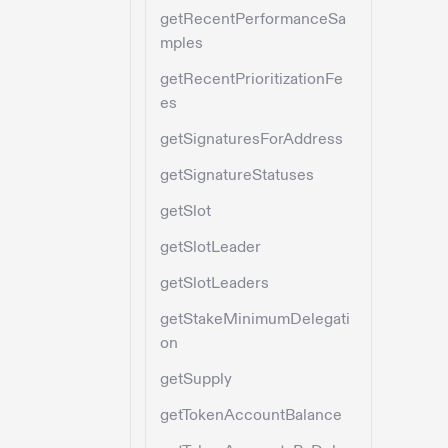
getRecentPerformanceSa
mples
getRecentPrioritizationFe
es
getSignaturesForAddress
getSignatureStatuses
getSlot
getSlotLeader
getSlotLeaders
getStakeMinimumDelegati
on
getSupply
getTokenAccountBalance