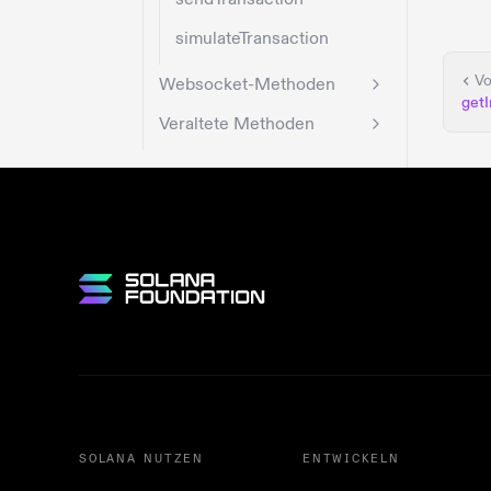
simulateTransaction
Vo
Websocket-Methoden
getI
Veraltete Methoden
SOLANA NUTZEN
ENTWICKELN