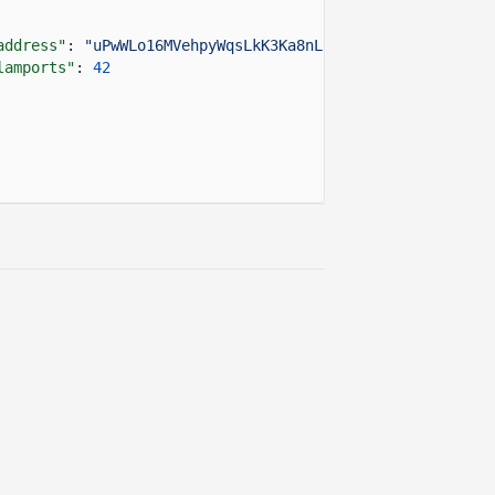
address"
:
"uPwWLo16MVehpyWqsLkK3Ka8nLowWvAHbBChqv2FZeL"
,
lamports"
:
42