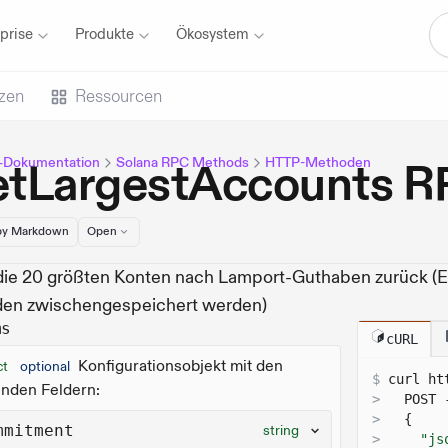
prise
Produkte
Ökosystem
zen
Ressourcen
-Dokumentation
Solana RPC Methods
HTTP-Methoden
etLargestAccounts 
y Markdown
Open
die 20 größten Konten nach Lamport-Guthaben zurück (E
den zwischengespeichert werden)
ms
cURL
Konfigurationsobjekt mit den
ct
optional
$
curl 
ht
enden Feldern:
>
  POST 
>
{
mmitment
string
>
"js