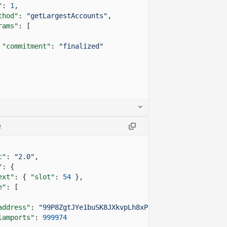
"
:
1
,
thod"
:
"getLargestAccounts"
,
rams"
: [
"commitment"
:
"finalized"
e
c"
:
"2.0"
,
"
: {
ext"
: {
"slot"
:
54
},
e"
: [
address"
:
"99P8ZgtJYe1buSK8JXkvpLh8xPsCFuLYhz9hQFNw93WJ"
lamports"
:
999974