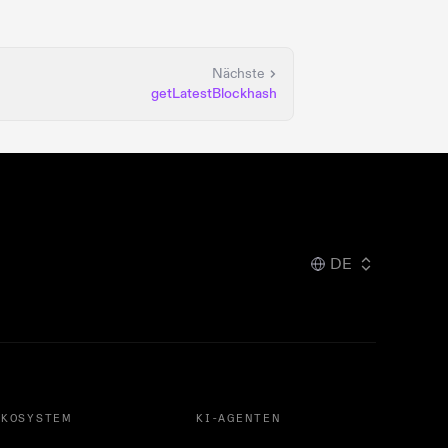
Nächste
getLatestBlockhash
DE
ÖKOSYSTEM
KI-AGENTEN