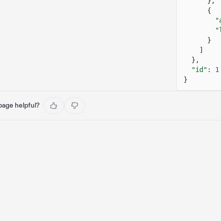
},
{
"
"
}
]
},
"id"
:
1
}
 page helpful?