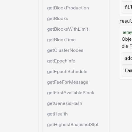
fi
getBlockProduction
getBlocks
resu
getBlocksWithLimit
array
Obje
getBlockTime
die 
getClusterNodes
ad
getEpochInfo
la
getEpochSchedule
getFeeForMessage
getFirstAvailableBlock
getGenesisHash
getHealth
getHighestSnapshotSlot