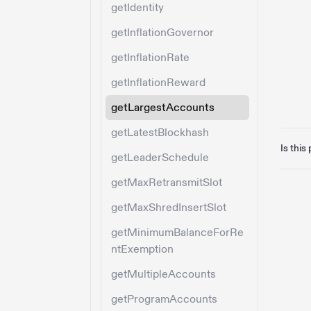
getIdentity
getInflationGovernor
getInflationRate
getInflationReward
getLargestAccounts
getLatestBlockhash
Is this
getLeaderSchedule
getMaxRetransmitSlot
getMaxShredInsertSlot
getMinimumBalanceForRe
ntExemption
getMultipleAccounts
getProgramAccounts