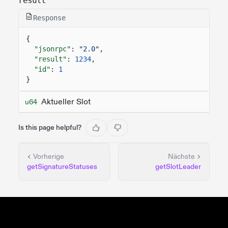
result
Response
{
"jsonrpc"
:
"2.0"
,
"result"
:
1234
,
"id"
:
1
}
Aktueller Slot
u64
Is this page helpful?
Vorherige
Nächste
getSignatureStatuses
getSlotLeader