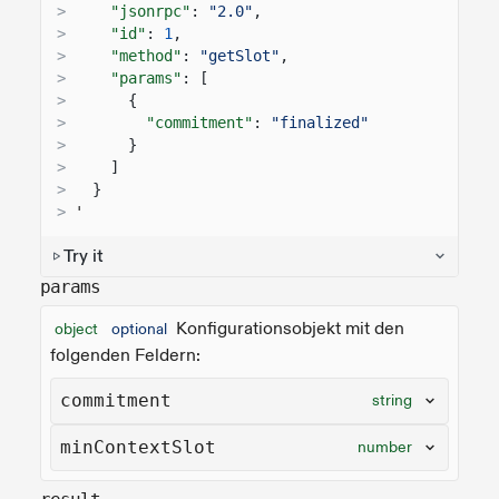
>
"jsonrpc"
:
"2.0"
,
>
"id"
:
1
,
>
"method"
:
"getSlot"
,
>
"params"
: [
>
{
>
"commitment"
:
"finalized"
>
}
>
]
>
}
>
'
Try it
params
Konfigurationsobjekt mit den
object
optional
folgenden Feldern:
commitment
string
minContextSlot
number