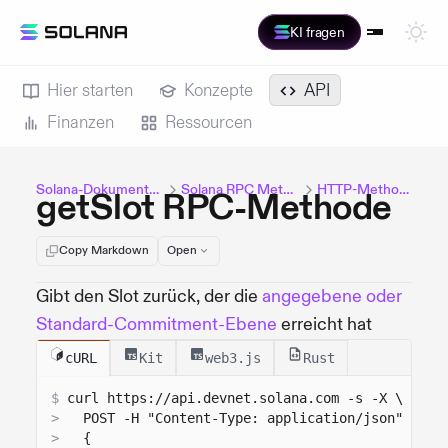
KI fragen
Hier starten
Konzepte
API
Finanzen
Ressourcen
Solana-Dokumentation
Solana RPC Methods
HTTP-Methoden
getSlot RPC-Methode
Copy Markdown
Open
Gibt den Slot zurück, der die
angegebene oder
Standard-Commitment-Ebene
erreicht hat
cURL
Kit
web3.js
Rust
$
curl 
https://api.devnet.solana.com
 -s -X \
>
  POST -H "Content-Type: application/json" -d '
>
{