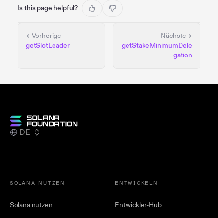
Is this page helpful?
Vorherige
Nächste
getSlotLeader
getStakeMinimumDele
gation
DE
SOLANA NUTZEN
ENTWICKELN
Solana nutzen
Entwickler-Hub