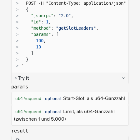
>
  POST -H "Content-Type: application/json" -d '
>
{
>
"jsonrpc"
:
"2.0"
,
>
"id"
:
1
,
>
"method"
:
"getSlotLeaders"
,
>
"params"
: [
>
100
,
>
10
>
]
>
}
>
'
Try it
params
Start-Slot, als u64-Ganzzahl
u64 !required
optional
Limit, als u64-Ganzzahl
u64 !required
optional
(zwischen 1 und 5.000)
result