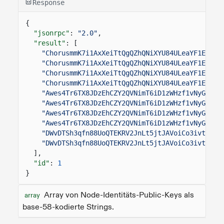
Response
{
"jsonrpc"
:
"2.0"
,
"result"
: [
"ChorusmmK7i1AxXeiTtQgQZhQNiXYU84ULeaYF1EH15n
"ChorusmmK7i1AxXeiTtQgQZhQNiXYU84ULeaYF1EH15n
"ChorusmmK7i1AxXeiTtQgQZhQNiXYU84ULeaYF1EH15n
"ChorusmmK7i1AxXeiTtQgQZhQNiXYU84ULeaYF1EH15n
"Awes4Tr6TX8JDzEhCZY2QVNimT6iD1zWHzf1vNyGvpLM
"Awes4Tr6TX8JDzEhCZY2QVNimT6iD1zWHzf1vNyGvpLM
"Awes4Tr6TX8JDzEhCZY2QVNimT6iD1zWHzf1vNyGvpLM
"Awes4Tr6TX8JDzEhCZY2QVNimT6iD1zWHzf1vNyGvpLM
"DWvDTSh3qfn88UoQTEKRV2JnLt5jtJAVoiCo3ivtMwXP
"DWvDTSh3qfn88UoQTEKRV2JnLt5jtJAVoiCo3ivtMwXP
],
"id"
:
1
}
Array von Node-Identitäts-Public-Keys als
array
base-58-kodierte Strings.