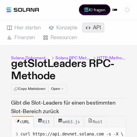
KI fragen
Hier starten
Konzepte
API
Finanzen
Ressourcen
Solana-Dokumentation
Solana RPC Methods
HTTP-Methoden
getSlotLeaders RPC-
Methode
Copy Markdown
Open
Gibt die Slot-Leaders für einen bestimmten
Slot-Bereich zurück
cURL
Kit
web3.js
Rust
$
curl 
https://api.devnet.solana.com
 -s -X \