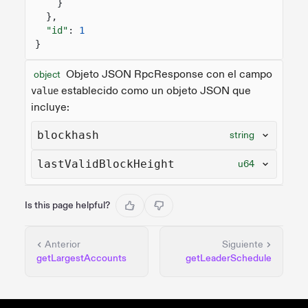
}
},
"id"
:
1
}
Objeto JSON RpcResponse con el campo
object
establecido como un objeto JSON que
value
incluye:
blockhash
string
lastValidBlockHeight
u64
Is this page helpful?
Anterior
Siguiente
getLargestAccounts
getLeaderSchedule