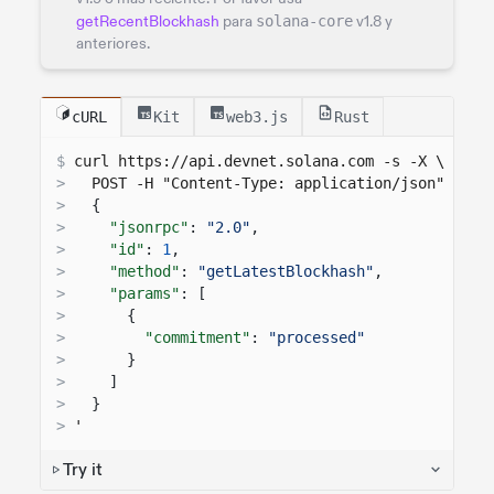
getRecentBlockhash
para
solana-core
v1.8 y
anteriores.
cURL
Kit
web3.js
Rust
$
curl 
https://api.devnet.solana.com
 -s -X \
>
  POST -H "Content-Type: application/json" -d '
>
{
>
"jsonrpc"
:
"2.0"
,
>
"id"
:
1
,
>
"method"
:
"getLatestBlockhash"
,
>
"params"
: [
>
{
>
"commitment"
:
"processed"
>
}
>
]
>
}
>
'
Try it