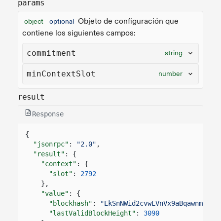
params
Objeto de configuración que
object
optional
contiene los siguientes campos:
commitment
string
minContextSlot
number
result
Response
{
"jsonrpc"
:
"2.0"
,
"result"
: {
"context"
: {
"slot"
:
2792
},
"value"
: {
"blockhash"
:
"EkSnNWid2cvwEVnVx9aBqawnmiCNi
"lastValidBlockHeight"
:
3090