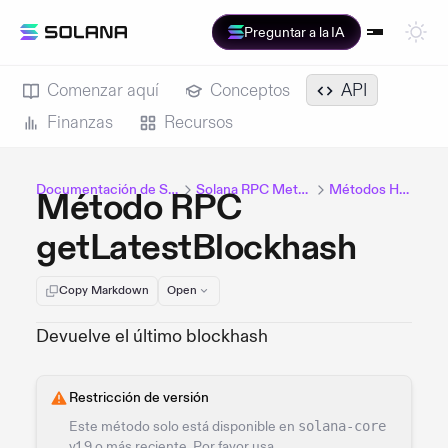
Preguntar a la IA
Comenzar aquí
Conceptos
API
Finanzas
Recursos
Documentación de Solana
Solana RPC Methods
Métodos HTTP
Método RPC
getLatestBlockhash
Copy Markdown
Open
Devuelve el último blockhash
Restricción de versión
Este método solo está disponible en
solana-core
v1.9 o más reciente. Por favor usa