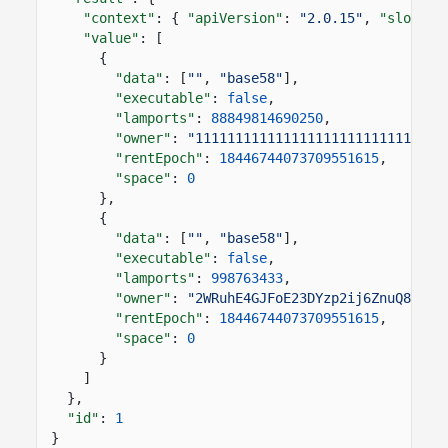
"context"
: {
"apiVersion"
:
"2.0.15"
,
"slot"
:
"value"
: [
{
"data"
: [
""
,
"base58"
],
"executable"
:
false
,
"lamports"
:
88849814690250
,
"owner"
:
"1111111111111111111111111111111
"rentEpoch"
:
18446744073709551615
,
"space"
:
0
},
{
"data"
: [
""
,
"base58"
],
"executable"
:
false
,
"lamports"
:
998763433
,
"owner"
:
"2WRuhE4GJFoE23DYzp2ij6ZnuQ8p9mJ
"rentEpoch"
:
18446744073709551615
,
"space"
:
0
}
]
},
"id"
:
1
}