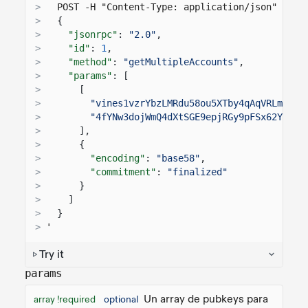
>
  POST -H "Content-Type: application/json" -d '
>
{
>
"jsonrpc"
:
"2.0"
,
>
"id"
:
1
,
>
"method"
:
"getMultipleAccounts"
,
>
"params"
: [
>
[
>
"vines1vzrYbzLMRdu58ou5XTby4qAqVRLmqo36
>
"4fYNw3dojWmQ4dXtSGE9epjRGy9pFSx62YypT7
>
],
>
{
>
"encoding"
:
"base58"
,
>
"commitment"
:
"finalized"
>
}
>
]
>
}
>
'
Try it
params
Un array de pubkeys para
array !required
optional