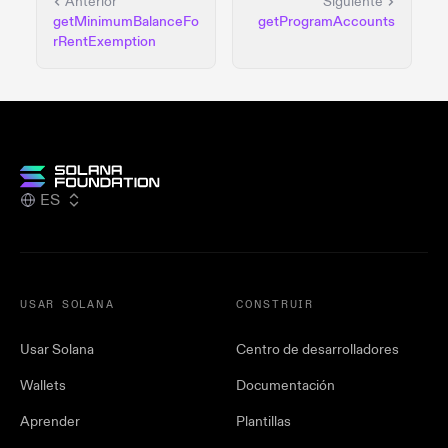
Anterior
Siguiente
getMinimumBalanceFo
getProgramAccounts
rRentExemption
ES
USAR SOLANA
CONSTRUIR
Usar Solana
Centro de desarrolladores
Wallets
Documentación
Aprender
Plantillas