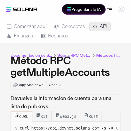
Preguntar a la IA
Comenzar aquí
Conceptos
API
Finanzas
Recursos
Documentación de Solana
Solana RPC Methods
Métodos HTTP
Método RPC
getMultipleAccounts
Copy Markdown
Open
Devuelve la información de cuenta para una
lista de pubkeys.
cURL
Kit
web3.js
Rust
$
curl 
https://api.devnet.solana.com
 -s -X \