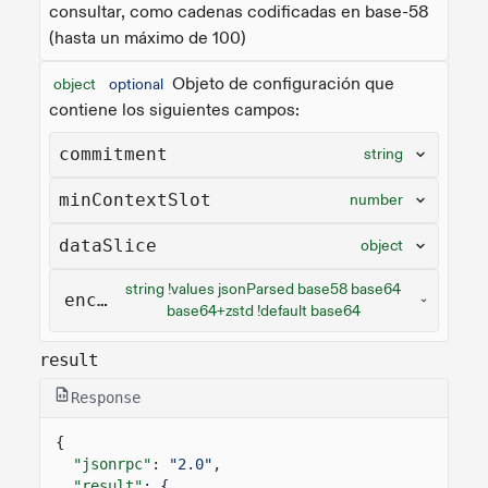
consultar, como cadenas codificadas en base-58
(hasta un máximo de 100)
Objeto de configuración que
object
optional
contiene los siguientes campos:
commitment
string
minContextSlot
number
dataSlice
object
string !values jsonParsed base58 base64
encoding
base64+zstd !default base64
result
Response
{
"jsonrpc"
:
"2.0"
,
"result"
: {