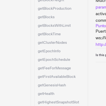
getBlockHeight
Mucha
para
getBlockProduction
activ
getBlocks
commi
getBlocksWithLimit
Punto
Puert
getBlockTime
ws://
getClusterNodes
http:
getEpochInfo
Is this
getEpochSchedule
getFeeForMessage
getFirstAvailableBlock
getGenesisHash
getHealth
getHighestSnapshotSlot