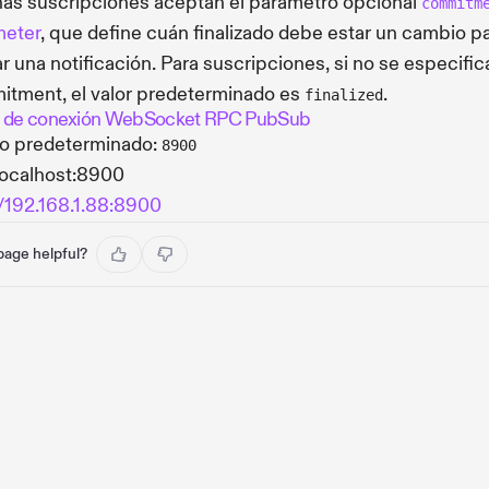
s suscripciones aceptan el parámetro opcional
commitm
meter
, que define cuán finalizado debe estar un cambio p
ar una notificación. Para suscripciones, si no se especific
tment, el valor predeterminado es
.
finalized
 de conexión WebSocket RPC PubSub
o predeterminado:
8900
localhost:8900
//192.168.1.88:8900
 page helpful?