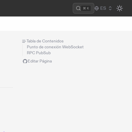
ES
⌘ K
Tabla de Contenidos
Punto de conexión WebSocket
RPC PubSub
Editar Página