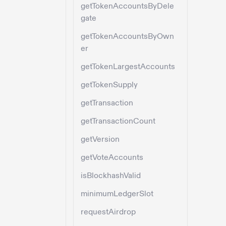
getTokenAccountsByDele
gate
getTokenAccountsByOwn
er
getTokenLargestAccounts
getTokenSupply
getTransaction
getTransactionCount
getVersion
getVoteAccounts
isBlockhashValid
minimumLedgerSlot
requestAirdrop