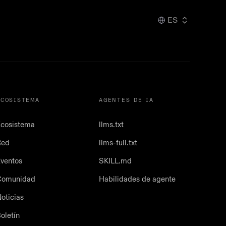
ES
ECOSISTEMA
AGENTES DE IA
cosistema
llms.txt
Red
llms-full.txt
ventos
SKILL.md
Comunidad
Habilidades de agente
oticias
oletín