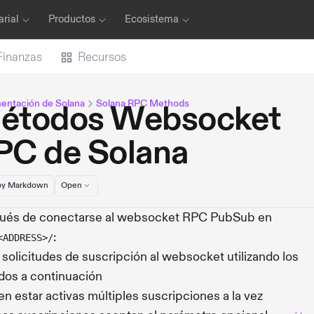
rial
Productos
Ecosistema
Finanzas
Recursos
ntación de Solana
Solana RPC Methods
étodos Websocket
PC de Solana
y Markdown
Open
ués de conectarse al websocket RPC PubSub en
:
<ADDRESS>/
 solicitudes de suscripción al websocket utilizando los
os a continuación
n estar activas múltiples suscripciones a la vez