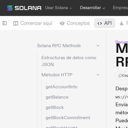
Usar Solana
Desarrollar
Empresa
Comenzar aquí
Conceptos
API
Docume
M
Solana RPC Methods
R
Estructuras de datos como
JSON
Métodos HTTP
Cop
getAccountInfo
Desp
getBalance
ws://
Envía
getBlock
métod
getBlockCommitment
Puede