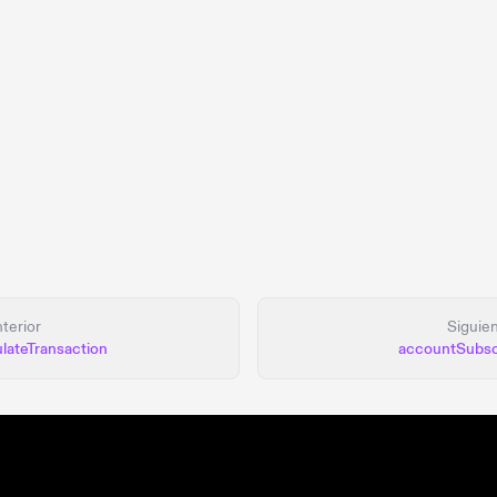
terior
Siguie
lateTransaction
accountSubsc