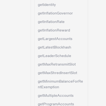
getIdentity
getInflationGovernor
getInflationRate
getInflationReward
getLargestAccounts
getLatestBlockhash
getLeaderSchedule
getMaxRetransmitSlot
getMaxShredInsertSlot
getMinimumBalanceForRe
ntExemption
getMultipleAccounts
getProgramAccounts