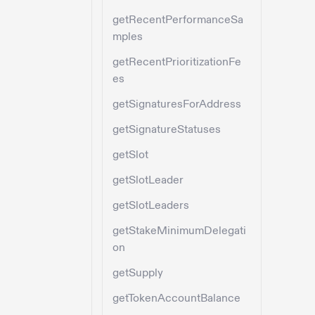
getRecentPerformanceSa
mples
getRecentPrioritizationFe
es
getSignaturesForAddress
getSignatureStatuses
getSlot
getSlotLeader
getSlotLeaders
getStakeMinimumDelegati
on
getSupply
getTokenAccountBalance