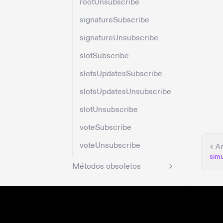
rootUnsubscribe
signatureSubscribe
signatureUnsubscribe
slotSubscribe
slotsUpdatesSubscribe
slotsUpdatesUnsubscribe
slotUnsubscribe
voteSubscribe
voteUnsubscribe
An
simu
Métodos obsoletos