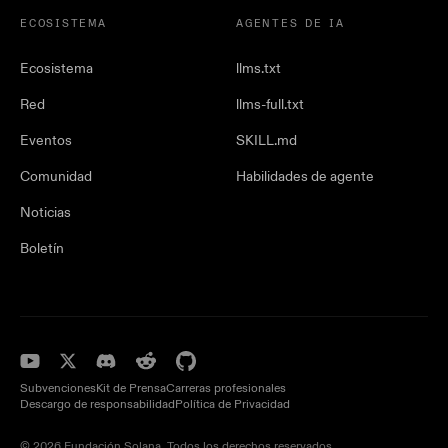
ECOSISTEMA
AGENTES DE IA
Ecosistema
llms.txt
Red
llms-full.txt
Eventos
SKILL.md
Comunidad
Habilidades de agente
Noticias
Boletín
Subvenciones
Kit de Prensa
Carreras profesionales
Descargo de responsabilidad
Política de Privacidad
© 2026 Fundación Solana. Todos los derechos reservados.