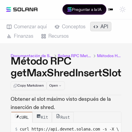
Preguntar a la IA
Comenzar aquí
Conceptos
API
Finanzas
Recursos
Documentación de Solana
Solana RPC Methods
Métodos HTTP
Método RPC
getMaxShredInsertSlot
Copy Markdown
Open
Obtener el slot máximo visto después de la
inserción de shred.
cURL
Kit
Rust
$
curl 
https://api.devnet.solana.com
 -s -X \