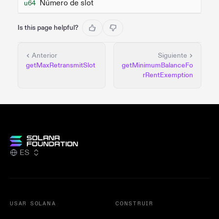
Número de slot
u64
Is this page helpful?
Anterior
Siguiente
getMaxRetransmitSlot
getMinimumBalanceFo
rRentExemption
ES
USAR SOLANA
CONSTRUIR