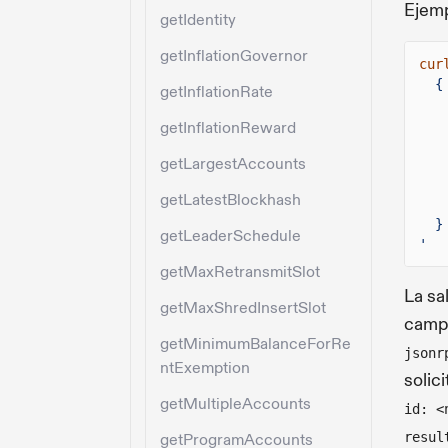
Ejemp
getIdentity
getInflationGovernor
cur
{
getInflationRate
getInflationReward
getLargestAccounts
getLatestBlockhash
}
getLeaderSchedule
'
getMaxRetransmitSlot
La sa
getMaxShredInsertSlot
camp
getMinimumBalanceForRe
jsonr
ntExemption
solic
getMultipleAccounts
id: <
resul
getProgramAccounts