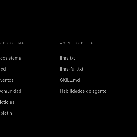
ECOSISTEMA
AGENTES DE IA
cosistema
llms.txt
Red
llms-full.txt
ventos
SKILL.md
Comunidad
Habilidades de agente
oticias
oletín