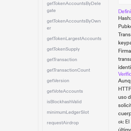
getTokenAccountsByDele
gate
Defin
Hash:
getTokenAccountsByOwn
Pubke
er
Trans
getTokenLargestAccounts
keypa
getTokenSupply
Firma
trans
getTransaction
ident
getTransactionCount
Verifi
Aunq
getVersion
HTTP 
getVoteAccounts
uso d
isBlockhashValid
solic
minimumLedgerSlot
cuerp
: E
ok
requestAirdrop
últim