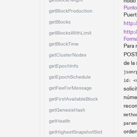
getBlockHeight
nodo 
Punto
getBlockProduction
Puert
getBlocks
http:
http:
getBlocksWithLimit
Forma
getBlockTime
Para 
POST
getClusterNodes
de la
getEpochInfo
jsonr
getEpochSchedule
id: <
getFeeForMessage
solic
númer
getFirstAvailableBlock
reco
getGenesisHash
metho
getHealth
param
orde
getHighestSnapshotSlot