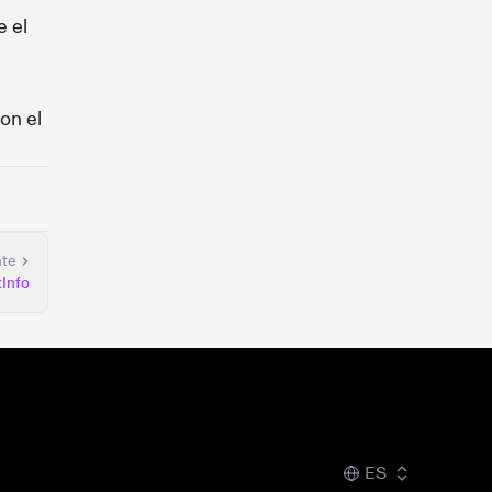
e el
on el
nte
Info
ES