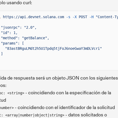
lo usando curl:
l
https://api.devnet.solana.com
-s -X
POST
-H
"Content-T
"jsonrpc": "2.0",
"id": 1,
"method": "getBalance",
"params": [
"83astBRguLMdt2h5U1Tpdq5tjFoJ6noeGwaY3mDLVcri"
]
lida de respuesta será un objeto JSON con los siguientes
os:
- coincidiendo con la especificación de la
pc: <string>
itud
- coincidiendo con el identificador de la solicitud
number>
- datos solicitados o
t: <array|number|object|string>