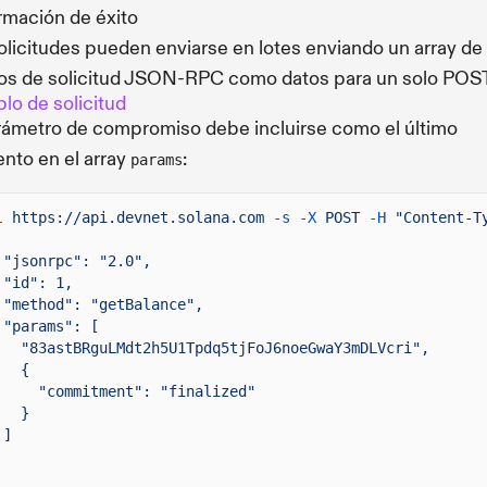
rmación de éxito
olicitudes pueden enviarse en lotes enviando un array de
os de solicitud JSON-RPC como datos para un solo POS
lo de solicitud
rámetro de compromiso debe incluirse como el último
nto en el array
:
params
l
https://api.devnet.solana.com
-s -X
POST
-H
"Content-T
"jsonrpc": "2.0",
"id": 1,
"method": "getBalance",
"params": [
"83astBRguLMdt2h5U1Tpdq5tjFoJ6noeGwaY3mDLVcri",
{
"commitment": "finalized"
}
]