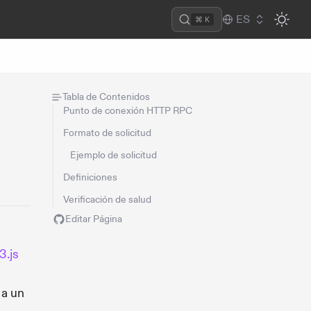
ES
⌘ K
Tabla de Contenidos
e
Punto de conexión HTTP RPC
Formato de solicitud
Ejemplo de solicitud
Definiciones
Verificación de salud
Editar Página
.js
 a un