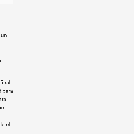
 un
a
final
d para
sta
un
de el