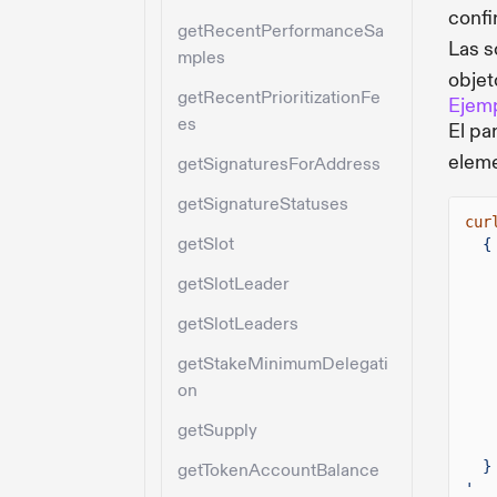
confi
getRecentPerformanceSa
Las s
mples
objet
getRecentPrioritizationFe
Ejemp
es
El pa
eleme
getSignaturesForAddress
getSignatureStatuses
cur
getSlot
{
getSlotLeader
getSlotLeaders
getStakeMinimumDelegati
on
getSupply
}
getTokenAccountBalance
'