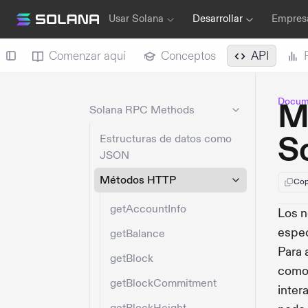
Usar Solana
Desarrollar
Empresa
Comenzar aquí
Conceptos
API
Docume
M
Solana RPC Methods
S
Estructuras de datos como
JSON
Métodos HTTP
Cop
getAccountInfo
Los n
espec
getBalance
Para 
getBlock
como 
getBlockCommitment
inter