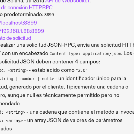
de Solana, utiliza la
API de Websocket
.
 de conexión HTTP RPC
o predeterminado:
8899
//localhost:8899
//192.168.1.88:8899
to de solicitud
realizar una solicitud JSON-RPC, envía una solicitud HTT
 con un encabezado
. Los
Content-Type: application/json
 solicitud JSON deben contener 4 campos:
- establecido como
pc: <string>
"2.0"
- un identificador único para la
string | number | null>
itud, generado por el cliente. Típicamente una cadena o
o, aunque null es técnicamente permitido pero no
mendado
- una cadena que contiene el método a invoc
d: <string>
- un array JSON de valores de parámetros
s: <array>
nados