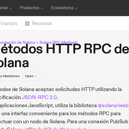
rial
Productos
Ecosistema
Finanzas
Recursos
ntación de Solana
Solana RPC Methods
étodos HTTP RPC d
olana
y Markdown
Open
odos de Solana aceptan solicitudes HTTP utilizando la
ificación
JSON-RPC 2.0
.
aplicaciones JavaScript, utiliza la biblioteca
@solana/web3
una interfaz conveniente para los métodos RPC para
actuar con un nodo de Solana. Para una conexión PubSub