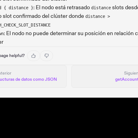
: El nodo está retrasado
slots desd
d { distance }
distance
o slot confirmado del clúster donde
distance >
H_CHECK_SLOT_DISTANCE
: El nodo no puede determinar su posición en relación c
wn
er
 page helpful?
terior
Siguie
ructuras de datos como JSON
getAccount