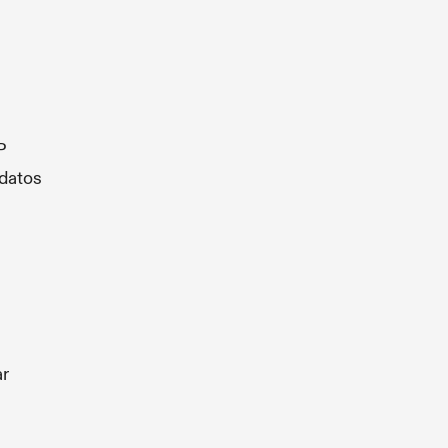
P
 datos
ar