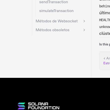
sendTransaction
behin
simulateTransaction
últim
HEALT
Métodos de Websocket
unkno
Métodos obsoletos
clúst
Is this
An
Est