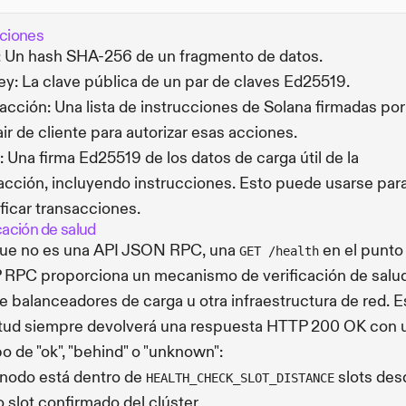
iciones
 Un hash SHA-256 de un fragmento de datos.
y: La clave pública de un par de claves Ed25519.
acción: Una lista de instrucciones de Solana firmadas por
ir de cliente para autorizar esas acciones.
: Una firma Ed25519 de los datos de carga útil de la
acción, incluyendo instrucciones. Esto puede usarse par
ificar transacciones.
cación de salud
ue no es una API JSON RPC, una
en el punto 
GET /health
RPC proporciona un mecanismo de verificación de salu
e balanceadores de carga u otra infraestructura de red. E
itud siempre devolverá una respuesta HTTP 200 OK con 
o de "ok", "behind" o "unknown":
l nodo está dentro de
slots des
HEALTH_CHECK_SLOT_DISTANCE
o slot confirmado del clúster