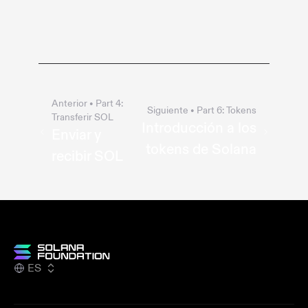
Anterior
• Part
4
:
Siguiente
• Part
6
:
Tokens
Transferir SOL
Introducción a los
Enviar y
tokens de Solana
recibir SOL
ES