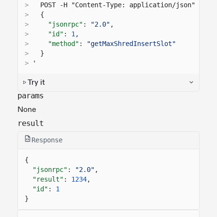
>
  POST -H "Content-Type: application/json" -d '
>
{
>
"jsonrpc"
:
"2.0"
,
>
"id"
:
1
,
>
"method"
:
"getMaxShredInsertSlot"
>
}
>
'
Try it
params
None
result
Response
{
"jsonrpc"
:
"2.0"
,
"result"
:
1234
,
"id"
:
1
}