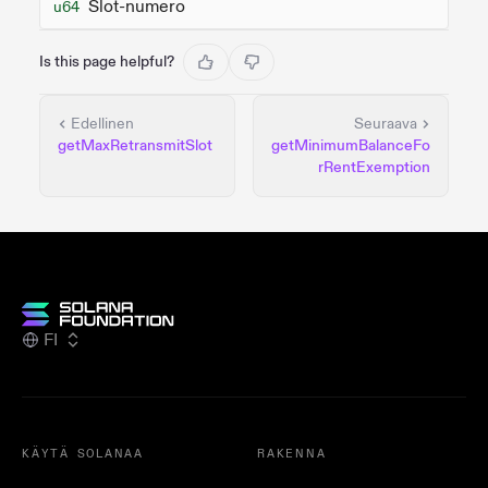
Slot-numero
u64
Is this page helpful?
Edellinen
Seuraava
getMaxRetransmitSlot
getMinimumBalanceFo
rRentExemption
FI
KÄYTÄ SOLANAA
RAKENNA