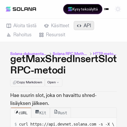
Kysy tekoälyltä
Aloita tästä
Käsitteet
API
Rahoitus
Resurssit
Solana-dokumentaatio
Solana RPC Methods
HTTP-metodit
getMaxShredInsertSlot
RPC-metodi
Copy Markdown
Open
Hae suurin slot, joka on havaittu shred-
lisäyksen jälkeen.
cURL
Kit
Rust
$
curl 
https://api.devnet.solana.com
 -s -X \