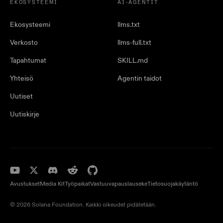
EKOSYSTEEMI
AI-AGENTIT
Ekosysteemi
llms.txt
Verkosto
llms-full.txt
Tapahtumat
SKILL.md
Yhteisö
Agentin taidot
Uutiset
Uutiskirje
Avustukset
Media Kit
Työpaikat
Vastuuvapauslauseke
Tietosuojakäytäntö
© 2026 Solana Foundation. Kaikki oikeudet pidätetään.