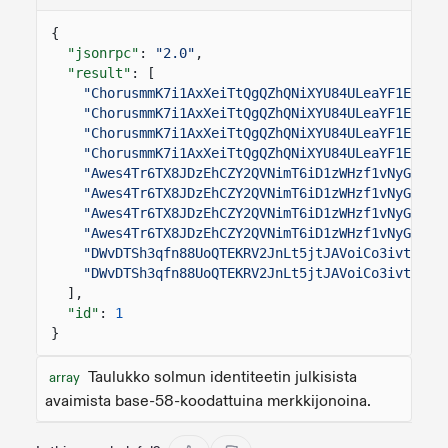
{
"jsonrpc"
:
"2.0"
,
"result"
: [
"ChorusmmK7i1AxXeiTtQgQZhQNiXYU84ULeaYF1EH15n
"ChorusmmK7i1AxXeiTtQgQZhQNiXYU84ULeaYF1EH15n
"ChorusmmK7i1AxXeiTtQgQZhQNiXYU84ULeaYF1EH15n
"ChorusmmK7i1AxXeiTtQgQZhQNiXYU84ULeaYF1EH15n
"Awes4Tr6TX8JDzEhCZY2QVNimT6iD1zWHzf1vNyGvpLM
"Awes4Tr6TX8JDzEhCZY2QVNimT6iD1zWHzf1vNyGvpLM
"Awes4Tr6TX8JDzEhCZY2QVNimT6iD1zWHzf1vNyGvpLM
"Awes4Tr6TX8JDzEhCZY2QVNimT6iD1zWHzf1vNyGvpLM
"DWvDTSh3qfn88UoQTEKRV2JnLt5jtJAVoiCo3ivtMwXP
"DWvDTSh3qfn88UoQTEKRV2JnLt5jtJAVoiCo3ivtMwXP
],
"id"
:
1
}
Taulukko solmun identiteetin julkisista
array
avaimista base-58-koodattuina merkkijonoina.