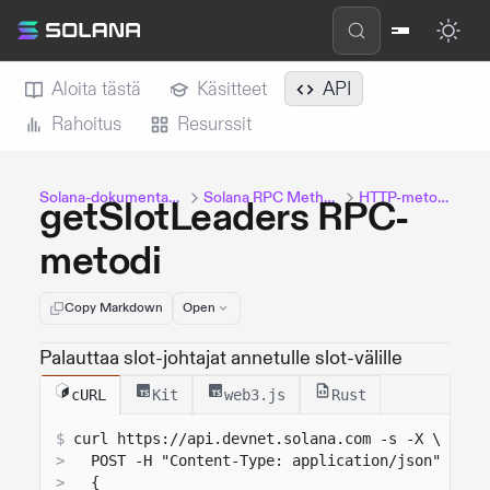
Aloita tästä
Käsitteet
API
Rahoitus
Resurssit
Solana-dokumentaatio
Solana RPC Methods
HTTP-metodit
getSlotLeaders RPC-
metodi
Copy Markdown
Open
Palauttaa slot-johtajat annetulle slot-välille
cURL
Kit
web3.js
Rust
$
curl 
https://api.devnet.solana.com
 -s -X \
>
  POST -H "Content-Type: application/json" -d '
>
{