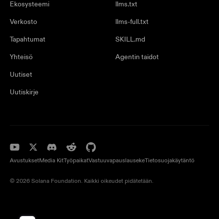
Ekosysteemi
llms.txt
Verkosto
llms-full.txt
Tapahtumat
SKILL.md
Yhteisö
Agentin taidot
Uutiset
Uutiskirje
Avustukset
Media Kit
Työpaikat
Vastuuvapauslauseke
Tietosuojakäytäntö
© 2026 Solana Foundation. Kaikki oikeudet pidätetään.