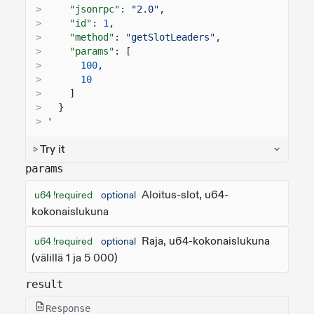
>
"jsonrpc"
:
"2.0"
,
>
"id"
:
1
,
>
"method"
:
"getSlotLeaders"
,
>
"params"
: [
>
100
,
>
10
>
]
>
}
>
'
Try it
params
Aloitus-slot, u64-
u64 !required
optional
kokonaislukuna
Raja, u64-kokonaislukuna
u64 !required
optional
(välillä 1 ja 5 000)
result
Response