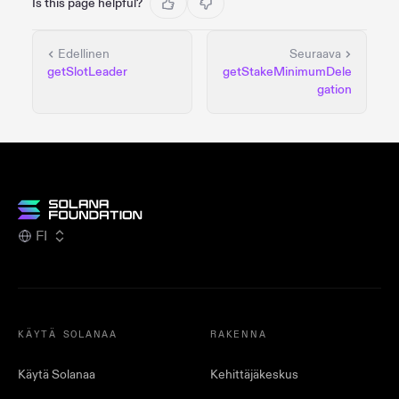
Is this page helpful?
Edellinen
Seuraava
getSlotLeader
getStakeMinimumDele
gation
FI
KÄYTÄ SOLANAA
RAKENNA
Käytä Solanaa
Kehittäjäkeskus