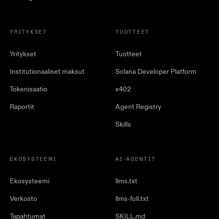
YRITYKSET
TUOTTEET
Yritykset
Tuotteet
Institutionaaliset maksut
Solana Developer Platform
Tokenisaatio
x402
Raportit
Agent Registry
Skills
EKOSYSTEEMI
AI-AGENTIT
Ekosysteemi
llms.txt
Verkosto
llms-full.txt
Tapahtumat
SKILL.md