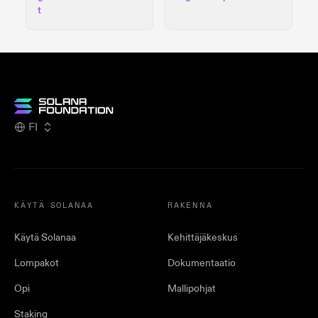
t
FI
KÄYTÄ SOLANAA
RAKENNA
Käytä Solanaa
Kehittäjäkeskus
Lompakot
Dokumentaatio
Opi
Mallipohjat
Staking