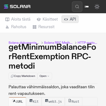
Aloita tästä
Käsitteet
API
Rahoitus
Resurssit
Solana-dokumentaatio
Solana RPC Methods
HTTP-metodit
getMinimumBalanceFo
rRentExemption RPC-
metodi
Copy Markdown
Open
Palauttaa vähimmäissaldon, joka vaaditaan tilin
rent-vapautukseen.
cURL
Kit
web3.js
Rust