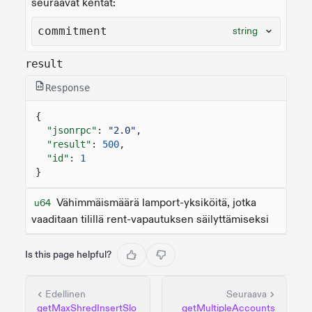
seuraavat kentät:
commitment
string
result
Response
{
"jsonrpc"
:
"2.0"
,
"result"
:
500
,
"id"
:
1
}
Vähimmäismäärä lamport-yksiköitä, jotka
u64
vaaditaan tilillä rent-vapautuksen säilyttämiseksi
Is this page helpful?
Edellinen
Seuraava
getMaxShredInsertSlo
getMultipleAccounts