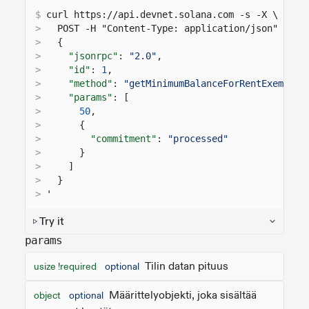
$
curl 
https://api.devnet.solana.com
 -s -X \
>
  POST -H "Content-Type: application/json" -d '
>
{
>
"jsonrpc"
:
"2.0"
,
>
"id"
:
1
,
>
"method"
:
"getMinimumBalanceForRentExemptio
>
"params"
: [
>
50
,
>
{
>
"commitment"
:
"processed"
>
}
>
]
>
}
>
'
Try it
params
Tilin datan pituus
usize !required
optional
Määrittelyobjekti, joka sisältää
object
optional