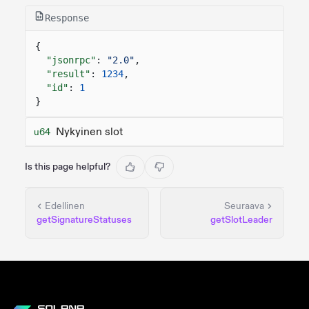
Response
{
"jsonrpc"
:
"2.0"
,
"result"
:
1234
,
"id"
:
1
}
Nykyinen slot
u64
Is this page helpful?
Edellinen
Seuraava
getSignatureStatuses
getSlotLeader