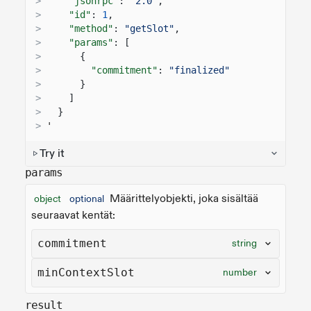
>
"jsonrpc"
:
"2.0"
,
>
"id"
:
1
,
>
"method"
:
"getSlot"
,
>
"params"
: [
>
{
>
"commitment"
:
"finalized"
>
}
>
]
>
}
>
'
Try it
params
Määrittelyobjekti, joka sisältää
object
optional
seuraavat kentät:
commitment
string
minContextSlot
number
result