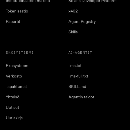
Institutionaaliset maksut
Solana Developer Platform
Tokenisaatio
x402
Raportit
Agent Registry
Skills
EKOSYSTEEMI
AI-AGENTIT
Ekosysteemi
llms.txt
Verkosto
llms-full.txt
Tapahtumat
SKILL.md
Yhteisö
Agentin taidot
Uutiset
Uutiskirje