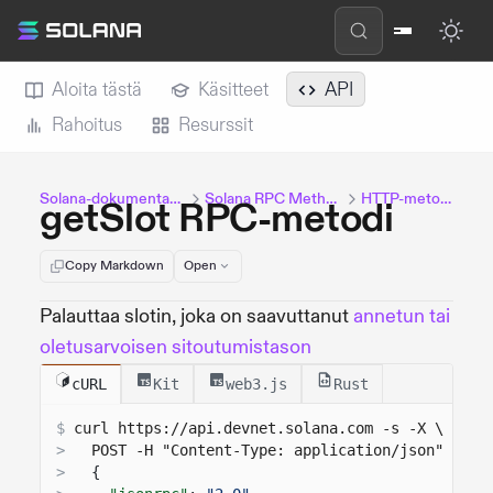
Aloita tästä
Käsitteet
API
Rahoitus
Resurssit
Solana-dokumentaatio
Solana RPC Methods
HTTP-metodit
getSlot RPC-metodi
Copy Markdown
Open
Palauttaa slotin, joka on saavuttanut
annetun tai
oletusarvoisen sitoutumistason
cURL
Kit
web3.js
Rust
$
curl 
https://api.devnet.solana.com
 -s -X \
>
  POST -H "Content-Type: application/json" -d '
>
{