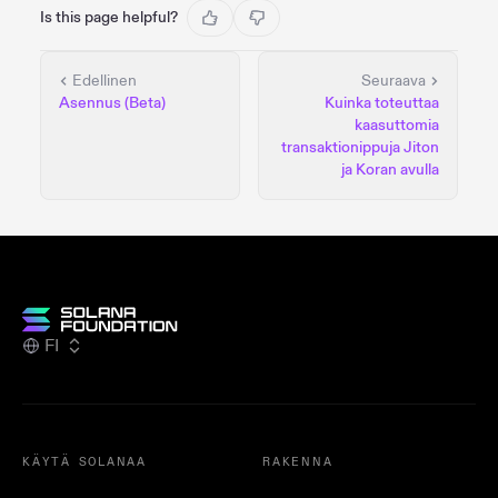
Is this page helpful?
Edellinen
Seuraava
Asennus (Beta)
Kuinka toteuttaa
kaasuttomia
transaktionippuja Jiton
ja Koran avulla
FI
KÄYTÄ SOLANAA
RAKENNA