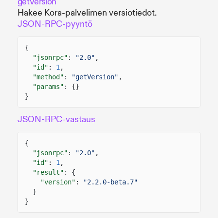
getVersion
Hakee Kora-palvelimen versiotiedot.
JSON-RPC-pyyntö
{
"jsonrpc"
:
"2.0"
,
"id"
:
1
,
"method"
:
"getVersion"
,
"params"
: {}
}
JSON-RPC-vastaus
{
"jsonrpc"
:
"2.0"
,
"id"
:
1
,
"result"
: {
"version"
:
"2.2.0-beta.7"
}
}