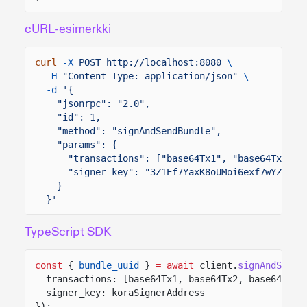
cURL-esimerkki
curl
-X
POST http://localhost:8080
\
-H
"Content-Type: application/json"
\
-d
'{
"jsonrpc": "2.0",
"id": 1,
"method": "signAndSendBundle",
"params": {
"transactions": ["base64Tx1", "base64Tx2"],
"signer_key": "3Z1Ef7YaxK8oUMoi6exf7wYZjZKW
}
}'
TypeScript SDK
const
{
bundle_uuid
}
= await
client.
signAndSendB
transactions: [base64Tx1, base64Tx2, base64Tx3]
signer_key: koraSignerAddress
});