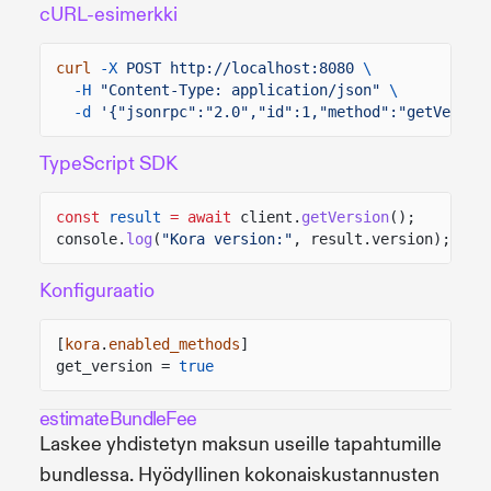
cURL-esimerkki
curl
-X
POST http://localhost:8080
\
-H
"Content-Type: application/json"
\
-d
'{"jsonrpc":"2.0","id":1,"method":"getVersio
TypeScript SDK
const
result
= await
client.
getVersion
();
console.
log
(
"Kora version:"
, result.version);
Konfiguraatio
[
kora
.
enabled_methods
]
get_version =
true
estimateBundleFee
Laskee yhdistetyn maksun useille tapahtumille
bundlessa. Hyödyllinen kokonaiskustannusten