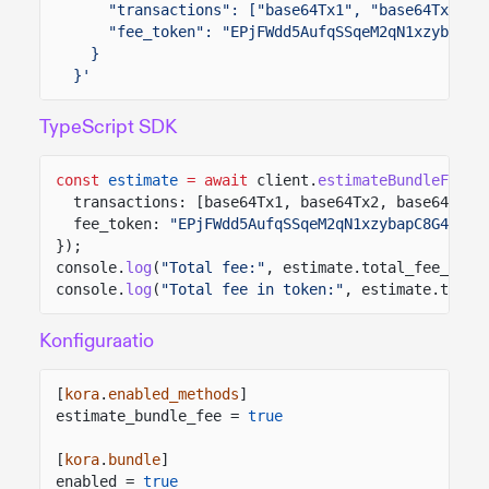
"transactions": ["base64Tx1", "base64Tx2"],
"fee_token": "EPjFWdd5AufqSSqeM2qN1xzybapC8
}
}'
TypeScript SDK
const
estimate
= await
client.
estimateBundleFee
({
transactions: [base64Tx1, base64Tx2, base64Tx3]
fee_token:
"EPjFWdd5AufqSSqeM2qN1xzybapC8G4wEGG
});
console.
log
(
"Total fee:"
, estimate.total_fee_in_l
console.
log
(
"Total fee in token:"
, estimate.total
Konfiguraatio
[
kora
.
enabled_methods
]
estimate_bundle_fee =
true
[
kora
.
bundle
]
enabled =
true