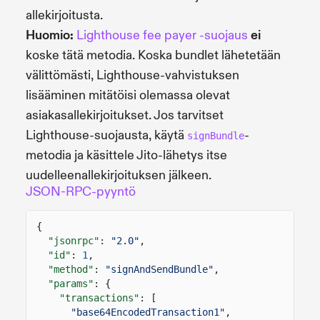
allekirjoitusta.
Huomio:
Lighthouse fee payer -suojaus
ei
koske tätä metodia. Koska bundlet lähetetään
välittömästi, Lighthouse-vahvistuksen
lisääminen mitätöisi olemassa olevat
asiakasallekirjoitukset. Jos tarvitset
Lighthouse-suojausta, käytä
-
signBundle
metodia ja käsittele Jito-lähetys itse
uudelleenallekirjoituksen jälkeen.
JSON-RPC-pyyntö
{
"jsonrpc"
:
"2.0"
,
"id"
:
1
,
"method"
:
"signAndSendBundle"
,
"params"
: {
"transactions"
: [
"base64EncodedTransaction1"
,