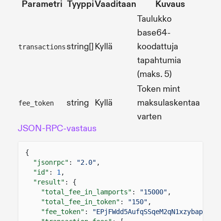
Parametri
Tyyppi
Vaaditaan
Kuvaus
Taulukko
base64-
string[]
Kyllä
koodattuja
transactions
tapahtumia
(maks. 5)
Token mint
string
Kyllä
maksulaskentaa
fee_token
varten
JSON-RPC-vastaus
{
"jsonrpc"
:
"2.0"
,
"id"
:
1
,
"result"
: {
"total_fee_in_lamports"
:
"15000"
,
"total_fee_in_token"
:
"150"
,
"fee_token"
:
"EPjFWdd5AufqSSqeM2qN1xzybapC8G4