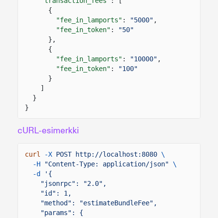
"transaction_fees"
: [
{
"fee_in_lamports"
:
"5000"
,
"fee_in_token"
:
"50"
},
{
"fee_in_lamports"
:
"10000"
,
"fee_in_token"
:
"100"
}
]
}
}
cURL-esimerkki
curl
-X
POST http://localhost:8080
\
-H
"Content-Type: application/json"
\
-d
'{
"jsonrpc": "2.0",
"id": 1,
"method": "estimateBundleFee",
"params": {