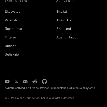
EKOSYSTEEMI
AI-AGENTIT
Ekosysteemi
llms.txt
Verkosto
llms-full.txt
Tapahtumat
SKILL.md
Yhteisö
Agentin taidot
Uutiset
Uutiskirje
Avustukset
Media Kit
Työpaikat
Vastuuvapauslauseke
Tietosuojakäytäntö
© 2026 Solana Foundation. Kaikki oikeudet pidätetään.