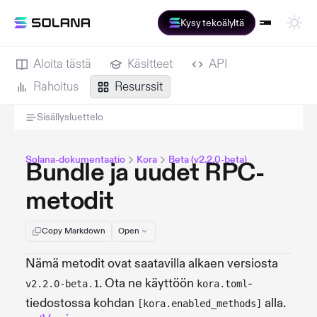
Kysy tekoälyltä
Aloita tästä
Käsitteet
API
Rahoitus
Resurssit
Sisällysluettelo
Solana-dokumentaatio
Kora
Beta (v2.2.0-beta)
Bundle ja uudet RPC-
metodit
Copy Markdown
Open
Nämä metodit ovat saatavilla alkaen versiosta
. Ota ne käyttöön
-
v2.2.0-beta.1
kora.toml
tiedostossa kohdan
alla.
[kora.enabled_methods]