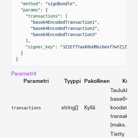
"method"
:
"signBundle"
,
"params"
: {
"transactions"
: [
"base64EncodedTransaction1"
,
"base64EncodedTransaction2"
,
"base64EncodedTransaction3"
],
"signer_key"
:
"3Z1Ef7YaxK8oUMoi6exf7wYZjZKWJJ
}
}
Parametrit
Parametri
Tyyppi
Pakollinen
Kuvau
Taulukko
base64-
string[]
Kyllä
koodattuja
transactions
transaktioit
(maks. 5)
Tietty