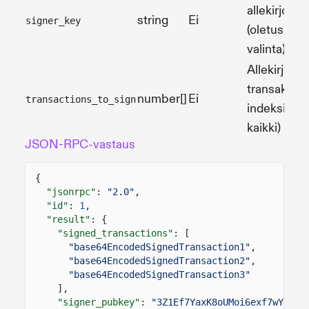
allekirjoitta
string
Ei
signer_key
(oletus: poo
valinta)
Allekirjoite
transaktioi
number[]
Ei
transactions_to_sign
indeksit (ol
kaikki)
JSON-RPC-vastaus
{
"jsonrpc"
:
"2.0"
,
"id"
:
1
,
"result"
: {
"signed_transactions"
: [
"base64EncodedSignedTransaction1"
,
"base64EncodedSignedTransaction2"
,
"base64EncodedSignedTransaction3"
],
"signer_pubkey"
:
"3Z1Ef7YaxK8oUMoi6exf7wYZjZK