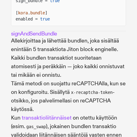
sign_bundle =
true
[
kora
.
bundle
]
enabled =
true
signAndSendBundle
Allekirjoittaa ja lähettää bundlen, joka sisältää
enintään 5 transaktiota Jiton block enginelle.
Kaikki bundlen transaktiot suoritetaan
atomisesti ja peräkkäin — joko kaikki onnistuvat
tai mikään ei onnistu.
Tämä metodi on suojattu reCAPTCHAlla, kun se
on konfiguroitu. Sisällytä
-
x-recaptcha-token
otsikko, jos palvelimellasi on reCAPTCHA
käytössä.
Kun
transaktioliitännäiset
on otettu käyttöön
(esim.
), jokainen bundlen transaktio
gas_swap
validoidaan liitännäisen sääntöjä vasten ennen