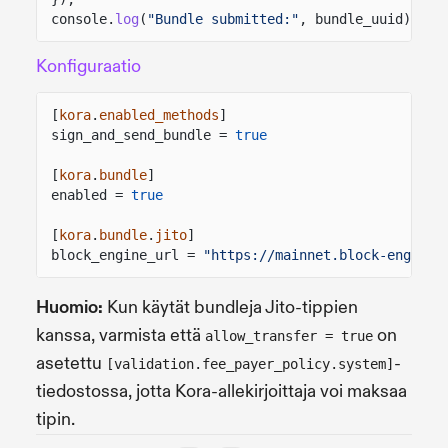
console.
log
(
"Bundle submitted:"
, bundle_uuid);
Konfiguraatio
[
kora
.
enabled_methods
]
sign_and_send_bundle =
true
[
kora
.
bundle
]
enabled =
true
[
kora
.
bundle
.
jito
]
block_engine_url =
"https://mainnet.block-engine.
Huomio:
Kun käytät bundleja Jito-tippien
kanssa, varmista että
on
allow_transfer = true
asetettu
-
[validation.fee_payer_policy.system]
tiedostossa, jotta Kora-allekirjoittaja voi maksaa
tipin.