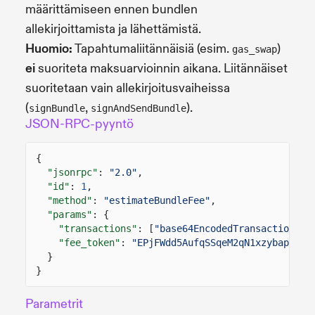
määrittämiseen ennen bundlen
allekirjoittamista ja lähettämistä.
Huomio:
Tapahtumaliitännäisiä (esim.
)
gas_swap
ei
suoriteta maksuarvioinnin aikana. Liitännäiset
suoritetaan vain allekirjoitusvaiheissa
(
,
).
signBundle
signAndSendBundle
JSON-RPC-pyyntö
{
"jsonrpc"
:
"2.0"
,
"id"
:
1
,
"method"
:
"estimateBundleFee"
,
"params"
: {
"transactions"
: [
"base64EncodedTransaction1"
,
"fee_token"
:
"EPjFWdd5AufqSSqeM2qN1xzybapC8G4
}
}
Parametrit