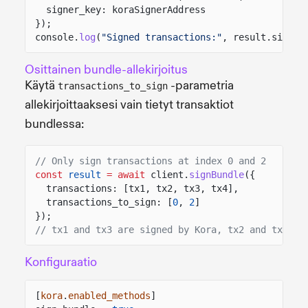
signer_key: koraSignerAddress
});
console.
log
(
"Signed transactions:"
, result.signed
Osittainen bundle-allekirjoitus
Käytä
-parametria
transactions_to_sign
allekirjoittaaksesi vain tietyt transaktiot
bundlessa:
// Only sign transactions at index 0 and 2
const
result
= await
client.
signBundle
({
transactions: [tx1, tx2, tx3, tx4],
transactions_to_sign: [
0
,
2
]
});
// tx1 and tx3 are signed by Kora, tx2 and tx4 re
Konfiguraatio
[
kora
.
enabled_methods
]