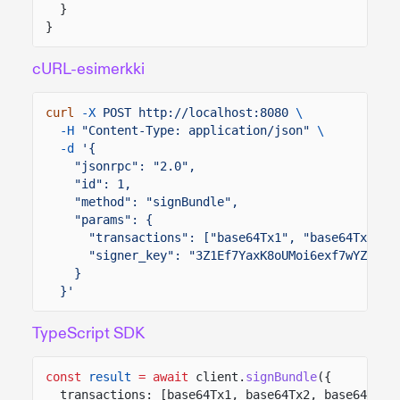
}
}
cURL-esimerkki
curl
-X
POST http://localhost:8080
\
-H
"Content-Type: application/json"
\
-d
'{
"jsonrpc": "2.0",
"id": 1,
"method": "signBundle",
"params": {
"transactions": ["base64Tx1", "base64Tx2"],
"signer_key": "3Z1Ef7YaxK8oUMoi6exf7wYZjZKW
}
}'
TypeScript SDK
const
result
= await
client.
signBundle
({
transactions: [base64Tx1, base64Tx2, base64Tx3]