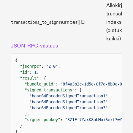
Allekirjoite
transaktioi
number[]
Ei
indeksit
transactions_to_sign
(oletuksen
kaikki)
JSON-RPC-vastaus
{
"jsonrpc"
:
"2.0"
,
"id"
:
1
,
"result"
: {
"bundle_uuid"
:
"8f4a3b2c-1d5e-6f7a-8b9c-0d1e2
"signed_transactions"
: [
"base64EncodedSignedTransaction1"
,
"base64EncodedSignedTransaction2"
,
"base64EncodedSignedTransaction3"
],
"signer_pubkey"
:
"3Z1Ef7YaxK8oUMoi6exf7wYZjZK
}
}