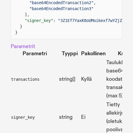
"base64EncodedTransaction2"
,
"base64EncodedTransaction3"
],
"signer_key"
:
"3Z1Ef7YaxK8oUMoi6exf7wYZjZKWJJ
}
}
Parametrit
Parametri
Tyyppi
Pakollinen
Kuvau
Taulukko
base64-
string[]
Kyllä
koodattuja
transactions
transaktioit
(max 5)
Tietty
allekirjoitta
string
Ei
signer_key
(oletuksen
poolivalinta