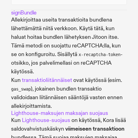
signBundle
Allekirjoittaa useita transaktioita bundlena
lähettämättä niitä verkkoon. Käytä tätä, kun
haluat hoitaa bundlen lähetyksen Jitoon itse.
Tämä metodi on suojattu reCAPTCHA:lla, kun
se on konfiguroitu. Sisällytä
-
x-recaptcha-token
otsikko, jos palvelimellasi on reCAPTCHA
käytössä.
Kun
transaktioliitännäiset
ovat käytössä (esim.
), jokainen bundlen transaktio
gas_swap
validoidaan liitännäisen sääntöjä vasten ennen
allekirjoittamista.
Lighthouse-maksujen maksajan suojaus
Kun
Lighthouse-suojaus
on käytössä, Kora lisää
saldovahvistuskäskyn
viimeiseen transaktioon
bundlessa. Tämä suojaa maksujen maksajaa