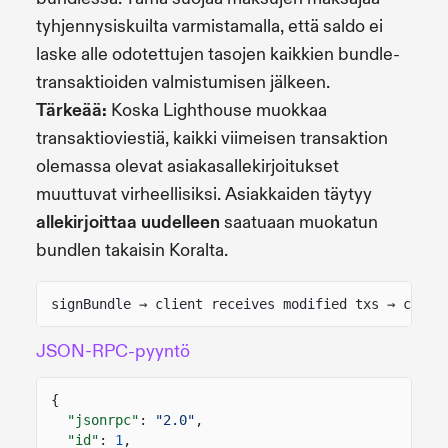
tyhjennysiskuilta varmistamalla, että saldo ei
laske alle odotettujen tasojen kaikkien bundle-
transaktioiden valmistumisen jälkeen.
Tärkeää:
Koska Lighthouse muokkaa
transaktioviestiä, kaikki viimeisen transaktion
olemassa olevat asiakasallekirjoitukset
muuttuvat virheellisiksi. Asiakkaiden täytyy
allekirjoittaa uudelleen
saatuaan muokatun
bundlen takaisin Koralta.
signBundle → client receives modified txs → clien
JSON-RPC-pyyntö
{
"jsonrpc"
:
"2.0"
,
"id"
:
1
,