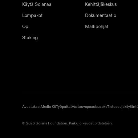
Käytä Solanaa
Kehittäjäkeskus
Lompakot
Dokumentaatio
Opi
Mallipohjat
Staking
Avustukset
Media Kit
Työpaikat
Vastuuvapauslauseke
Tietosuojakäytänt
© 2026 Solana Foundation. Kaikki oikeudet pidätetään.