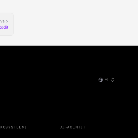
ava
todit
FI
EKOSYSTEEMI
AI-AGENTIT