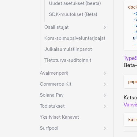
Uudet asetukset (beeta)
doc
-
SDK-muutokset (Beta)
-
-
Osallistujat
-
Kora-solmupalveluntarjoajat
g
-
Julkaisumuistiinpanot
TypeS
Tietoturva-auditoinnit
Beta-
Avaimenperä
pnp
Commerce Kit
Solana Pay
Kats
Vahvi
Todistukset
Yksityiset Kanavat
kor
Surfpool