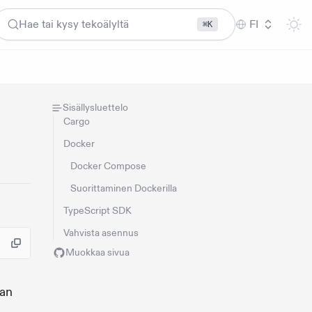
Hae tai kysy tekoälyltä
FI
⌘K
Sisällysluettelo
Cargo
Docker
Docker Compose
Suorittaminen Dockerilla
TypeScript SDK
Vahvista asennus
Muokkaa sivua
aan