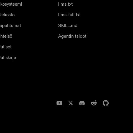
kosysteemi
llms.txt
erkosto
llms-full.txt
apahtumat
SKILL.md
hteisö
Agentin taidot
utiset
utiskirje