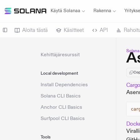
Käytä Solanaa
Rakenna
Yritykse
Aloita tästä
Käsitteet
API
Rahoit
Solana
A
Kehittäjäresurssit
Cop
Local development
Install Dependencies
Carg
Asenn
Solana CLI Basics
Anchor CLI Basics
car
Surfpool CLI Basics
Dock
Viral
Tools
GitHu