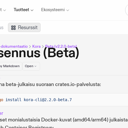
t
Tuotteet
Ekosysteemi
us
Resurssit
-dokumentaatio
Kora
Beta (v2.2.0-beta)
sennus (Beta)
y Markdown
Open
o
a beta-julkaisu suoraan crates.io-palvelusta:
go
install kora-cli@2.2.0-beta.7
er
liset monialustaisia Docker-kuvat (amd64/arm64) julkaist
b Container Registryyn: