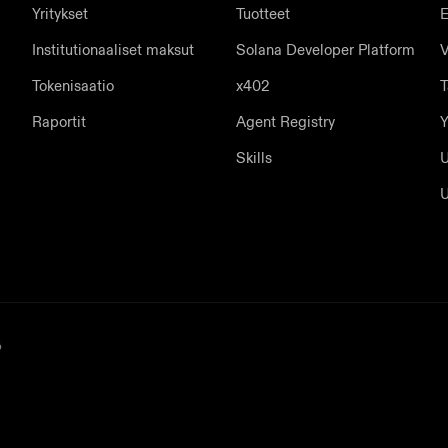
Yritykset
Tuotteet
E
Institutionaaliset maksut
Solana Developer Platform
V
Tokenisaatio
x402
T
Raportit
Agent Registry
Y
Skills
U
U
ö