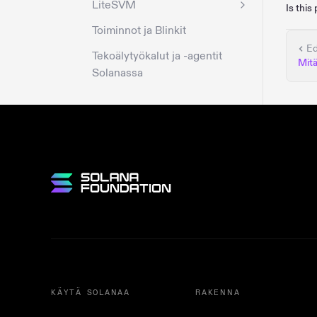
LiteSVM
Is this
Toiminnot ja Blinkit
Ed
Tekoälytyökalut ja -agentit
Mitä
Solanassa
KÄYTÄ SOLANAA
RAKENNA