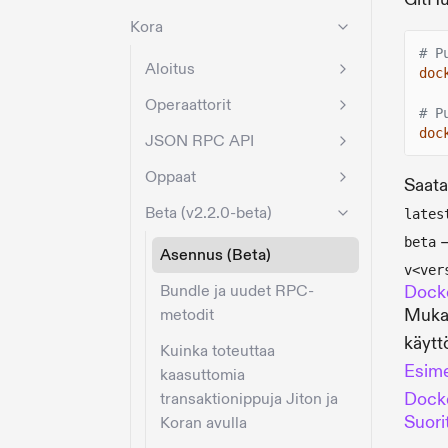
Kora
# P
Aloitus
doc
Operaattorit
# P
doc
JSON RPC API
Oppaat
Saatav
Beta (v2.2.0-beta)
lates
—
beta
Asennus (Beta)
v<ver
Bundle ja uudet RPC-
Dock
Mukau
metodit
käytt
Kuinka toteuttaa
Esime
kaasuttomia
Dock
transaktionippuja Jiton ja
Suori
Koran avulla