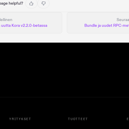
 page helpful?
ellinen
Seura
 uutta Kora v2.2.0-betassa
Bundle ja uudet RPC-me
YRITYKSET
TUOTTEET