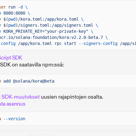
ker
run
-d \
p
8080:8080
\
v
$(
pwd
)
/kora.toml:/app/kora.toml
\
v
$(
pwd
)
/signers.toml:/app/signers.toml
\
e
KORA_PRIVATE_KEY="your-private-key"
\
hcr.io/solana-foundation/kora:v2.2.0-beta.7
\
-config
/app/kora.toml rpc start
--signers-config
/app/s
cript SDK
SDK on saatavilla npm:ssä:
m
add @solana/kora@beta
o
SDK-muutokset
uusien rajapintojen osalta.
sta asennus
a
--version