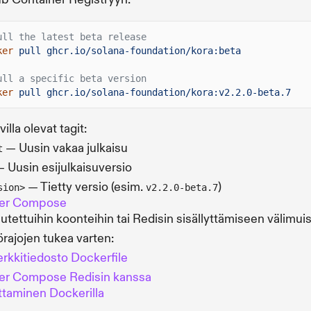
ull the latest beta release
ker
pull ghcr.io/solana-foundation/kora:beta
ull a specific beta version
ker
pull ghcr.io/solana-foundation/kora:v2.2.0-beta.7
illa olevat tagit:
— Uusin vakaa julkaisu
t
 Uusin esijulkaisuversio
— Tietty versio (esim.
)
sion>
v2.2.0-beta.7
er Compose
tettuihin koonteihin tai Redisin sisällyttämiseen välimuist
örajojen tukea varten:
rkkitiedosto Dockerfile
er Compose Redisin kanssa
ttaminen Dockerilla