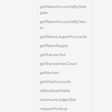
getTokenAccountsByDele
gate
getTokenAccountsByOwn
er
getTokenLargestAccounts
getTokenSupply
getTransaction
getTransactionCount
getVersion
getVoteAccounts
isBlockhashValid
minimumLedgerSlot
requestAirdrop