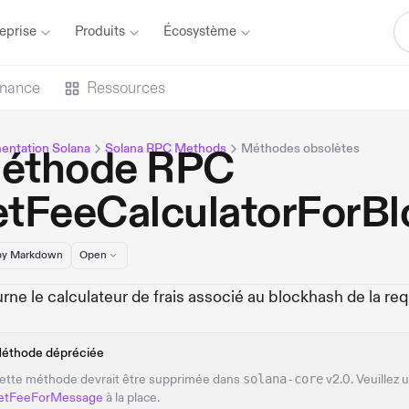
eprise
Produits
Écosystème
inance
Ressources
ntation Solana
Solana RPC Methods
Méthodes obsolètes
éthode RPC
etFeeCalculatorForB
y Markdown
Open
rne le calculateur de frais associé au blockhash de la re
éthode dépréciée
ette méthode devrait être supprimée dans
solana-core
v2.0. Veuillez u
etFeeForMessage
à la place.