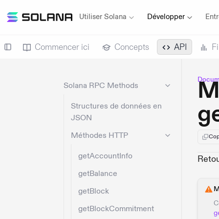
Utiliser Solana
Développer
Entr
Commencer ici
Concepts
API
F
Docume
M
Solana RPC Methods
g
Structures de données en
JSON
Méthodes HTTP
Cop
getAccountInfo
Retou
getBalance
M
getBlock
C
getBlockCommitment
g