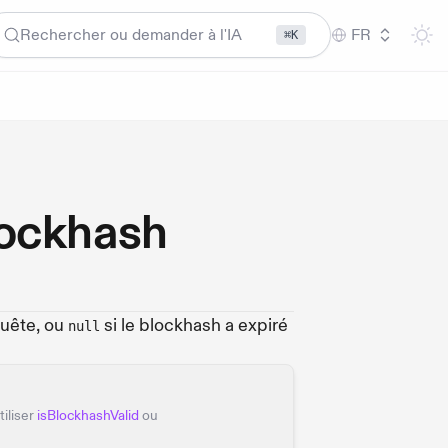
Rechercher ou demander à l'IA
FR
⌘K
lockhash
quête, ou
si le blockhash a expiré
null
tiliser
isBlockhashValid
ou