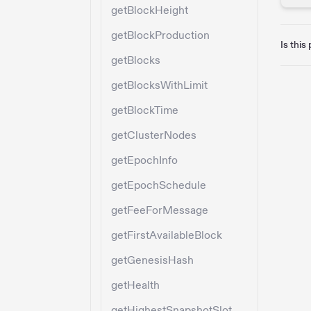
getBlockHeight
getBlockProduction
Is this
getBlocks
getBlocksWithLimit
getBlockTime
getClusterNodes
getEpochInfo
getEpochSchedule
getFeeForMessage
getFirstAvailableBlock
getGenesisHash
getHealth
getHighestSnapshotSlot