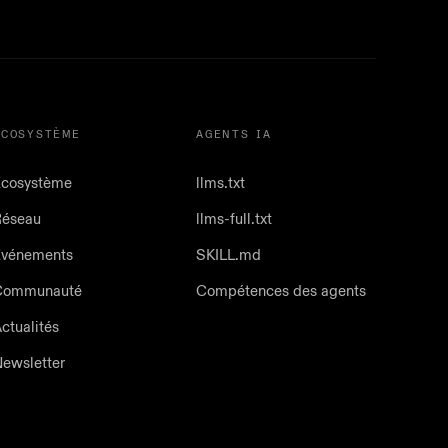
ÉCOSYSTÈME
AGENTS IA
cosystème
llms.txt
Réseau
llms-full.txt
Événements
SKILL.md
Communauté
Compétences des agents
ctualités
ewsletter