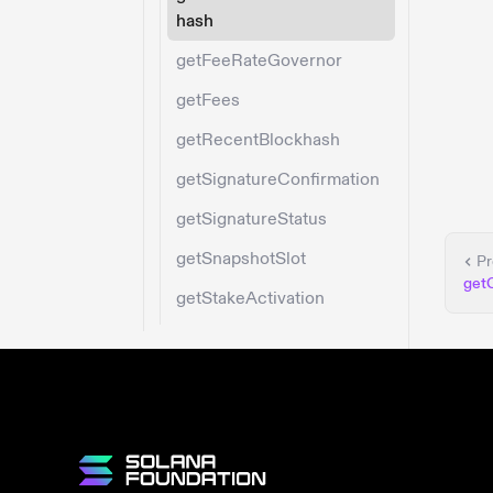
hash
getFeeRateGovernor
getFees
getRecentBlockhash
getSignatureConfirmation
getSignatureStatus
getSnapshotSlot
Pr
get
getStakeActivation