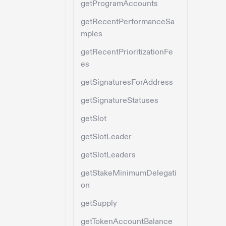
getProgramAccounts
getRecentPerformanceSa
mples
getRecentPrioritizationFe
es
getSignaturesForAddress
getSignatureStatuses
getSlot
getSlotLeader
getSlotLeaders
getStakeMinimumDelegati
on
getSupply
getTokenAccountBalance