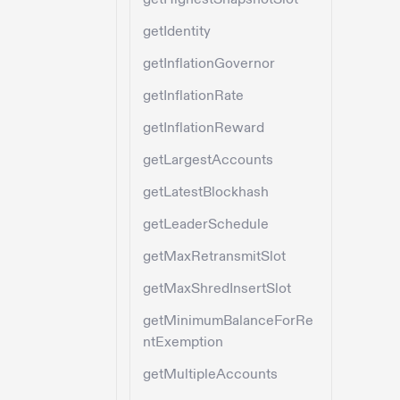
getIdentity
getInflationGovernor
getInflationRate
getInflationReward
getLargestAccounts
getLatestBlockhash
getLeaderSchedule
getMaxRetransmitSlot
getMaxShredInsertSlot
getMinimumBalanceForRe
ntExemption
getMultipleAccounts