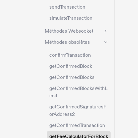
sendTransaction
simulateTransaction
Méthodes Websocket
Méthodes obsolètes
confirmTransaction
getConfirmedBlock
getConfirmedBlocks
getConfirmedBlocksWithL
imit
getConfirmedSignaturesF
orAddress2
getConfirmedTransaction
getFeeCalculatorForBlock