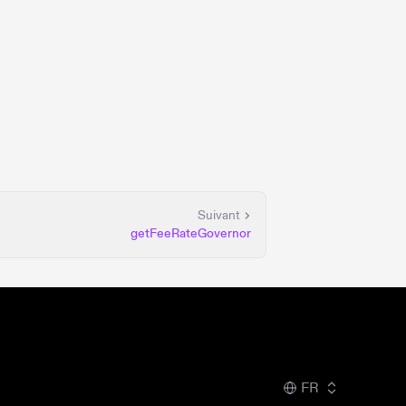
Suivant
getFeeRateGovernor
FR