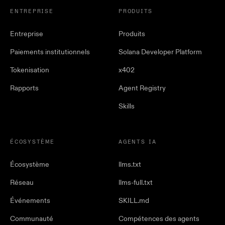
ENTREPRISE
PRODUITS
Entreprise
Produits
Paiements institutionnels
Solana Developer Platform
Tokenisation
x402
Rapports
Agent Registry
Skills
ÉCOSYSTÈME
AGENTS IA
Écosystème
llms.txt
Réseau
llms-full.txt
Événements
SKILL.md
Communauté
Compétences des agents