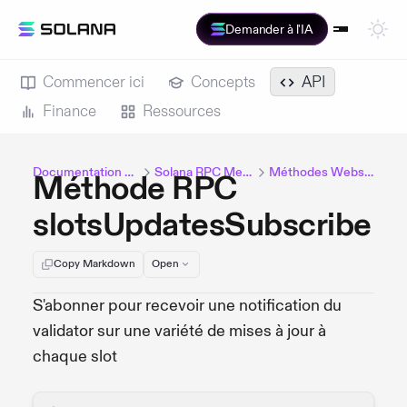
Demander à l'IA
Commencer ici
Concepts
API
Finance
Ressources
Documentation Solana
Solana RPC Methods
Méthodes Websocket
Méthode RPC
slotsUpdatesSubscribe
Copy Markdown
Open
S'abonner pour recevoir une notification du
validator sur une variété de mises à jour à
chaque slot