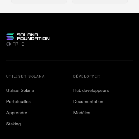
FR
UTILISER SOLANA
DÉVELOPPER
Utiliser Solana
Hub développeurs
Portefeuilles
Documentation
Apprendre
Modèles
Staking