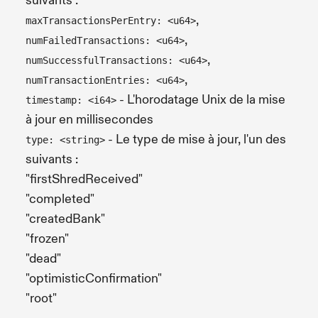
suivants :
,
maxTransactionsPerEntry: <u64>
,
numFailedTransactions: <u64>
,
numSuccessfulTransactions: <u64>
,
numTransactionEntries: <u64>
- L'horodatage Unix de la mise
timestamp: <i64>
à jour en millisecondes
- Le type de mise à jour, l'un des
type: <string>
suivants :
"firstShredReceived"
"completed"
"createdBank"
"frozen"
"dead"
"optimisticConfirmation"
"root"