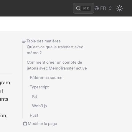
FR
⌘ K
Table des matières
Qu'est-ce que le transfert avec
mémo ?
Comment créer un compte de
jetons avec MemoTransfer activé
Référence source
gram
Typescript
ut
Kit
ants
Web3.js
ion,
Rust
Modifier la page