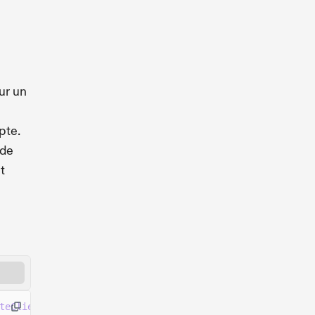
ur un
pte.
 de
t
teClient
()