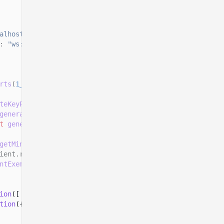
alhost:8899"
,
:
"ws://localhost:8900"
rts
(
1_000_000_000
n
)));
teKeyPairSigner
();
generateKeyPairSigner
();
t
generateKeyPairSigner
();
getMintSize
());
ient.rpc
ntExemption
(mintSpace)
ion
([
tion
({