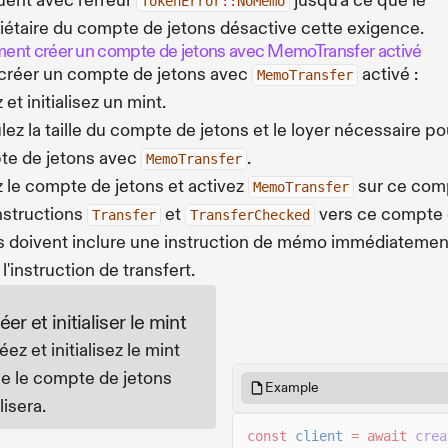
ent avec l'erreur
jusqu'à ce que le
TokenError
::
NoMemo
iétaire du compte de jetons désactive cette exigence.
nt créer un compte de jetons avec MemoTransfer activé
créer un compte de jetons avec
activé :
MemoTransfer
et initialisez un mint.
lez la taille du compte de jetons et le loyer nécessaire po
te de jetons avec
.
MemoTransfer
 le compte de jetons et activez
sur ce com
MemoTransfer
nstructions
et
vers ce compte
Transfer
TransferChecked
s doivent inclure une instruction de mémo immédiatemen
l'instruction de transfert.
éer et initialiser le mint
éez et initialisez le mint
e le compte de jetons
Example
lisera.
const
client
= await
crea