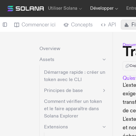
Utiliser Solana
Développer
Entr
Commencer ici
Concepts
API
F
Docume
T
Overview
Assets
Cop
Démarrage rapide : créer un
Qu'es
token avec le CLI
L'ext
Principes de base
exige
Comment vérifier un token
trans
et le faire apparaître dans
de ce
Solana Explorer
L'ext
Extensions
et no