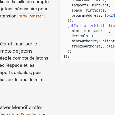
newAccount: mint,
ilisant la taille du compte
lamports: mintRent,
 jetons nécessaire pour
space: mintSpace,
extension
.
programAddress:
TOKEN
MemoTransfer
}),
getInitializeMintInstru
mint: mint.address,
decimals:
0
,
mintAuthority: client
éer et initialiser le
freezeAuthority: clie
mpte de jetons
})
]);
éez le compte de jetons
ec l'espace et les
mports calculés, puis
itialisez-le pour le mint.
tiver MemoTransfer
tivez
sur
MemoTransfer