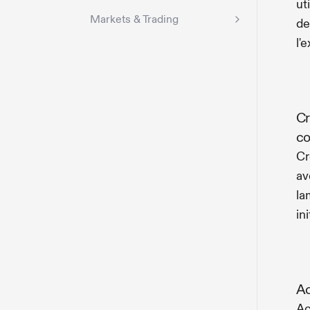
ut
Markets & Trading
de
l'
Cr
co
Cr
av
la
in
Ac
Ac