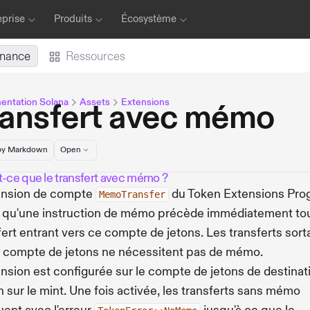
eprise
Produits
Écosystème
inance
Ressources
ntation Solana
Assets
Extensions
ransfert avec mémo
y Markdown
Open
t-ce que le transfert avec mémo ?
ension de compte
du Token Extensions Pro
MemoTransfer
 qu'une instruction de mémo précède immédiatement to
fert entrant vers ce compte de jetons. Les transferts sort
 compte de jetons ne nécessitent pas de mémo.
ension est configurée sur le compte de jetons de destinat
n sur le mint. Une fois activée, les transferts sans mémo