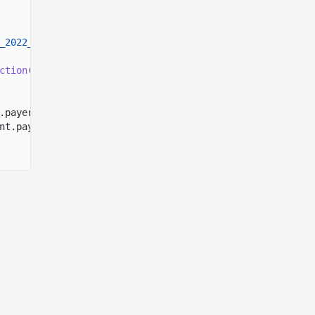
_2022_PROGRAM_ADDRESS
ction
({
.payer.address,
nt.payer.address