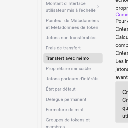
échou
Montant d'interface
propr
utilisateur mis à l'échelle
Comme
Pointeur de Métadonnées
Pour 
et Métadonnées de Token
Créez 
Calcu
Jetons non transférables
comp
Frais de transfert
Créez
Transfert avec mémo
Les i
Propriétaire immuable
jeton
avant 
Jetons porteurs d'intérêts
État par défaut
Cr
Délégué permanent
Cr
qu
Fermeture de mint
uti
Groupes de tokens et
membres