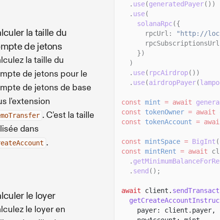
.
use
(
generatedPayer
())
.
use
(
solanaRpc
({
lculer la taille du
rpcUrl:
"http://loc
rpcSubscriptionsUrl
mpte de jetons
})
lculez la taille du
)
mpte de jetons pour le
.
use
(
rpcAirdrop
())
.
use
(
airdropPayer
(
lampo
mpte de jetons de base
us l'extension
const
mint
= await
genera
const
tokenOwner
= await
. C'est la taille
emoTransfer
const
tokenAccount
= awai
ilisée dans
.
const
mintSpace
=
BigInt
(
reateAccount
const
mintRent
= await
cl
.
getMinimumBalanceForRe
.
send
();
await
client.
sendTransact
lculer le loyer
getCreateAccountInstruc
lculez le loyer en
payer: client.payer,