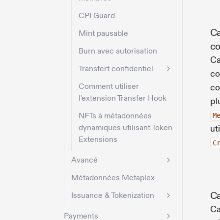
CPI Guard
Ca
Mint pausable
co
Burn avec autorisation
Ca
Transfert confidentiel
co
Comment utiliser
co
l'extension Transfer Hook
pl
NFTs à métadonnées
M
dynamiques utilisant Token
ut
Extensions
C
Avancé
Métadonnées Metaplex
Ca
Issuance & Tokenization
Ca
Payments