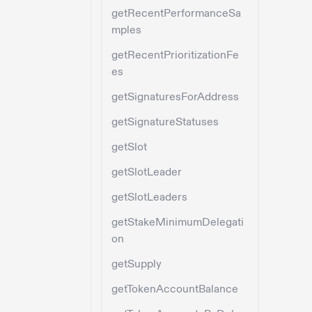
getRecentPerformanceSa
mples
getRecentPrioritizationFe
es
getSignaturesForAddress
getSignatureStatuses
getSlot
getSlotLeader
getSlotLeaders
getStakeMinimumDelegati
on
getSupply
getTokenAccountBalance