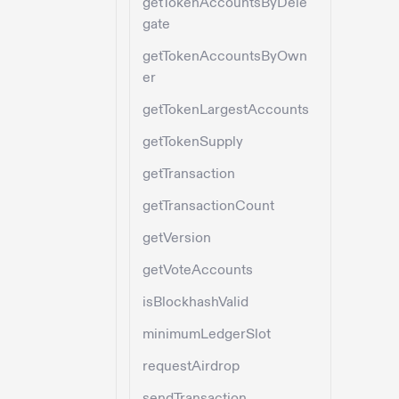
getTokenAccountsByDele
gate
getTokenAccountsByOwn
er
getTokenLargestAccounts
getTokenSupply
getTransaction
getTransactionCount
getVersion
getVoteAccounts
isBlockhashValid
minimumLedgerSlot
requestAirdrop
sendTransaction