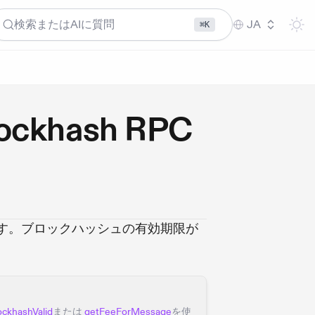
検索またはAIに質問
JA
⌘K
lockhash RPC
す。ブロックハッシュの有効期限が
ockhashValid
または
getFeeForMessage
を使