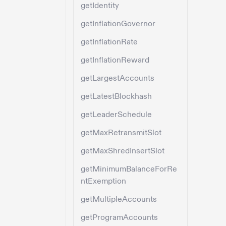
getIdentity
getInflationGovernor
getInflationRate
getInflationReward
getLargestAccounts
getLatestBlockhash
getLeaderSchedule
getMaxRetransmitSlot
getMaxShredInsertSlot
getMinimumBalanceForRe
ntExemption
getMultipleAccounts
getProgramAccounts