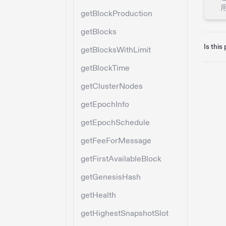
getBlockProduction
getBlocks
Is this
getBlocksWithLimit
getBlockTime
getClusterNodes
getEpochInfo
getEpochSchedule
getFeeForMessage
getFirstAvailableBlock
getGenesisHash
getHealth
getHighestSnapshotSlot