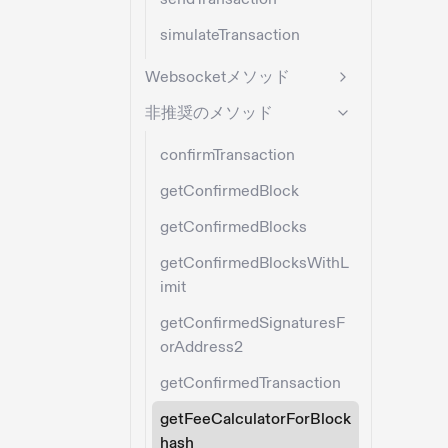
simulateTransaction
Websocketメソッド
非推奨のメソッド
confirmTransaction
getConfirmedBlock
getConfirmedBlocks
getConfirmedBlocksWithL
imit
getConfirmedSignaturesF
orAddress2
getConfirmedTransaction
getFeeCalculatorForBlock
hash