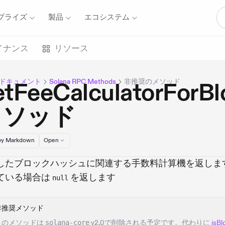
プライズ
製品
エコシステム
イナンス
リソース
naドキュメント
Solana RPC Methods
非推奨のメソッド
etFeeCalculatorForB
メソッド
y Markdown
Open
したブロックハッシュに関連する手数料計算機を返しま
ている場合は
を返します
null
非推奨メソッド
このメソッドは
solana-core
v2.0で削除される予定です。代わりに
isBl