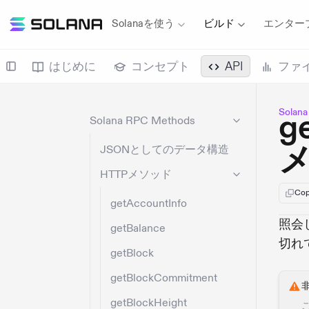
Solanaを使う
ビルド
エンター
はじめに
コンセプト
API
ファ
Sola
g
Solana RPC Methods
JSONとしてのデータ構造
HTTPメソッド
Cop
getAccountInfo
照会
getBalance
切れ
getBlock
getBlockCommitment
getBlockHeight