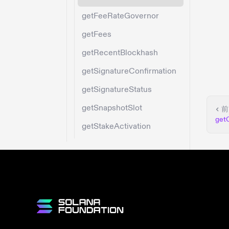
getFeeRateGovernor
getFees
getRecentBlockhash
getSignatureConfirmation
getSignatureStatus
getSnapshotSlot
前
get
getStakeActivation