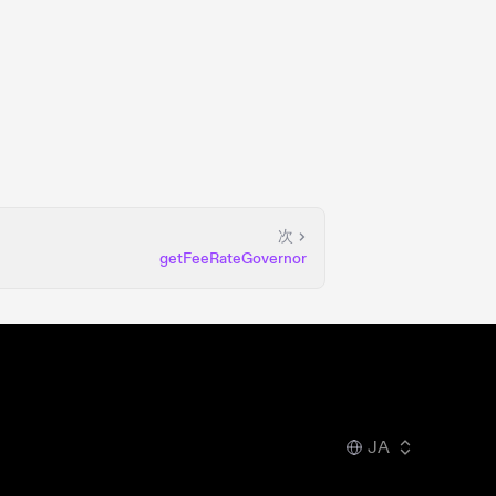
次
getFeeRateGovernor
JA