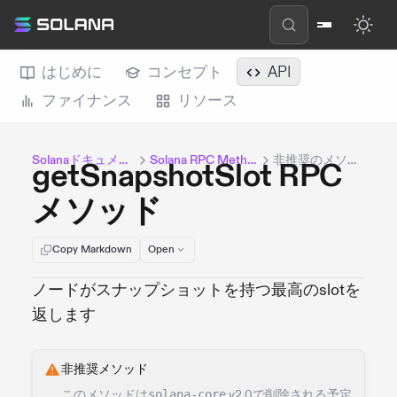
はじめに
コンセプト
API
ファイナンス
リソース
Solanaドキュメント
Solana RPC Methods
非推奨のメソッド
getSnapshotSlot RPC
メソッド
Copy Markdown
Open
ノードがスナップショットを持つ最高のslotを
返します
非推奨メソッド
このメソッドは
solana-core
v2.0で削除される予定