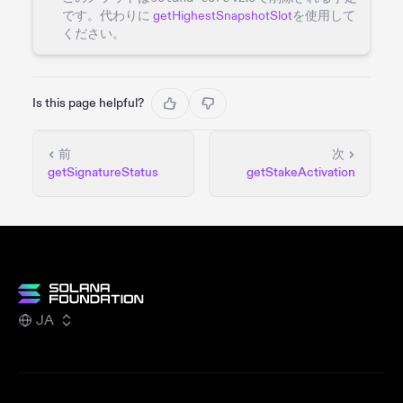
です。代わりに
getHighestSnapshotSlot
を使用して
ください。
Is this page helpful?
前
次
getSignatureStatus
getStakeActivation
JA