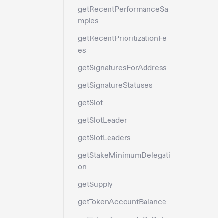
getRecentPerformanceSa
mples
getRecentPrioritizationFe
es
getSignaturesForAddress
getSignatureStatuses
getSlot
getSlotLeader
getSlotLeaders
getStakeMinimumDelegati
on
getSupply
getTokenAccountBalance