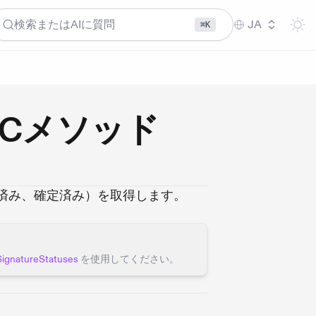
検索またはAIに質問
JA
⌘K
s RPCメソッド
済み、確定済み）を取得します。
SignatureStatuses
を使用してください。