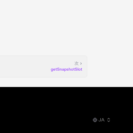
次
getSnapshotSlot
JA