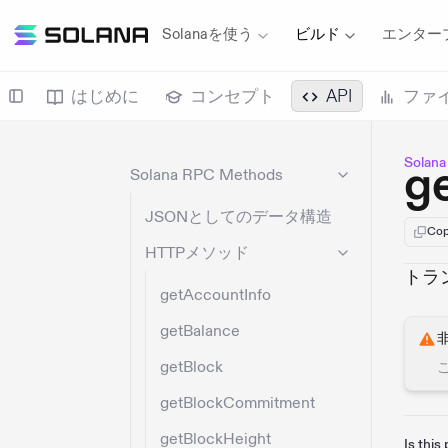
Solanaを使う
ビルド
エンター
はじめに
コンセプト
API
ファ
Sola
g
Solana RPC Methods
JSONとしてのデータ構造
Cop
HTTPメソッド
トラ
getAccountInfo
getBalance
getBlock
getBlockCommitment
getBlockHeight
Is this