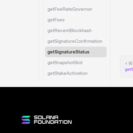
getFeeRateGovernor
getFees
getRecentBlockhash
getSignatureConfirmation
getSignatureStatus
getSnapshotSlot
前
get
getStakeActivation