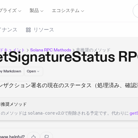
プライズ
製品
エコシステム
イナンス
リソース
naドキュメント
Solana RPC Methods
非推奨のメソッド
etSignatureStatu
y Markdown
Open
ンザクション署名の現在のステータス（処理済み、確認
非推奨メソッド
このメソッドは
solana-core
v2.0で削除される予定です。代わりに
get
 page helpful?