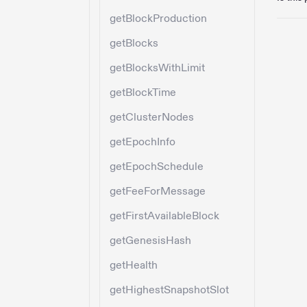
getBlockProduction
getBlocks
getBlocksWithLimit
getBlockTime
getClusterNodes
getEpochInfo
getEpochSchedule
getFeeForMessage
getFirstAvailableBlock
getGenesisHash
getHealth
getHighestSnapshotSlot