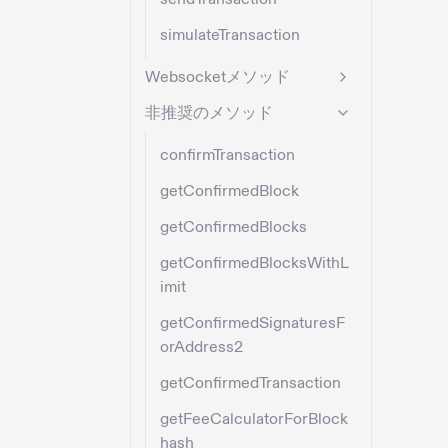
simulateTransaction
Websocketメソッド
非推奨のメソッド
confirmTransaction
getConfirmedBlock
getConfirmedBlocks
getConfirmedBlocksWithL
imit
getConfirmedSignaturesF
orAddress2
getConfirmedTransaction
getFeeCalculatorForBlock
hash