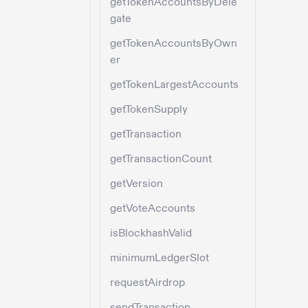
getTokenAccountsByDele
gate
getTokenAccountsByOwn
er
getTokenLargestAccounts
getTokenSupply
getTransaction
getTransactionCount
getVersion
getVoteAccounts
isBlockhashValid
minimumLedgerSlot
requestAirdrop
sendTransaction