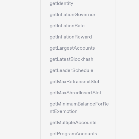
getIdentity
getInflationGovernor
getInflationRate
getInflationReward
getLargestAccounts
getLatestBlockhash
getLeaderSchedule
getMaxRetransmitSlot
getMaxShredInsertSlot
getMinimumBalanceForRe
ntExemption
getMultipleAccounts
getProgramAccounts